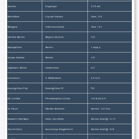
Sevilla
Espanyol
3.75 Alt
Brentford
Crystal Palace
Skor : 5:3
Bologna
Internazionale
Skor : 4:1
Hertha Berlin
Bayern Munih
1/X
Montpellier
Reims
1 veya 2
Krylya Sovetov
Rostov
1/X
Stjørdals-Blink
Strømmen
X/1
Cambuur
S. Rotterdam
2.5 Üst
Guangzhou City
Guangzhou FC
İY2
DC United
Philadelphia Union
1/2 & Alt 2.5
St. Pauli
Werder Bremen
Korner : 2.5 Üst
Newell’s Old Boys
Vélez Sarsfield
Korner Aralığı : 9-11
Sturm Graz
Avusturya Klagenfurt
Korner Aralığı : 0-8