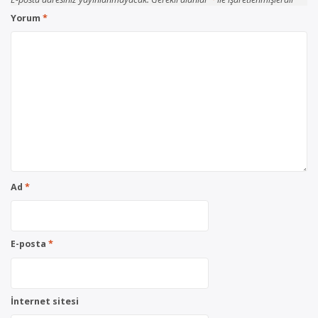
Yorum
*
Ad
*
E-posta
*
İnternet sitesi