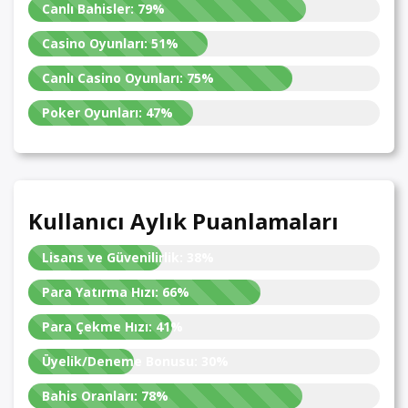
Canlı Bahisler:
79%
Casino Oyunları:
51%
Canlı Casino Oyunları:
75%
Poker Oyunları:
47%
Kullanıcı Aylık Puanlamaları
Lisans ve Güvenilirlik:
38%
Para Yatırma Hızı:
66%
Para Çekme Hızı:
41%
Üyelik/Deneme Bonusu:
30%
Bahis Oranları:
78%