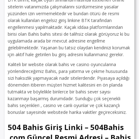
sitelerin vatanımızda çalışmalarını sürdürmesine yasalar
yüzünden izin vermemektedir ve bundan ötürü de resmi
olarak kullanılan engelsiz giriş linkine BTK tarafından
engellenmesi yapılmaktadır. Kaçak iddaa platformlarından
birisi olan Bahis bahis sitesi de talihsiz olarak görüyoruz ki bu
uygulamada arada bir mevcut adresine engellme
gelebilmektedir. Yaşanan bu tatsız olaydan kendinizi korumak
için aktif hale getirilen bu giriş adresini kullanmanız gerekir.
Kaliteli bir website olarak bahis ve casino oyuncularına
yönlendireceğimiz Bahis, para yatırma ve çekme hususunda
sizi haksızlık yapmayacak nadir sitelerdendir. Piyasaya açıldığı
dönemden itiberen müşteri hizmet kalitesini en ön planda
tutmakta ve böylelikle binlerce bir bahis sever sayısı
kazanmayı başarmış durumdadır. Sunduğu çok seçenekli
bahis seçenkleri , casino ve canlı oyunlar ve çok kazançlı
bonuslar sayesinde websitede harika vakitler geçireceksiniz.
504 Bahis Giriş Linki – 504Bahis
.com Güncel Resmi Adresi – Bahis