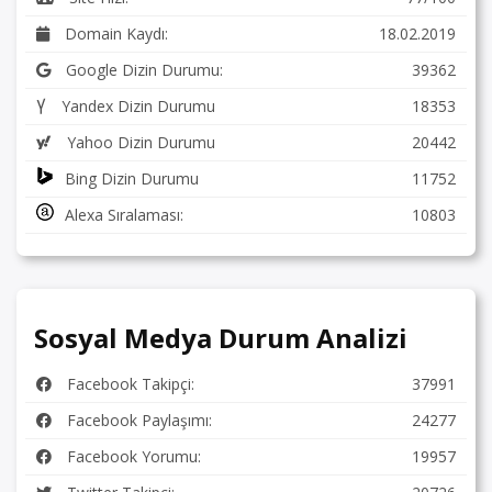
Domain Kaydı:
18.02.2019
Google Dizin Durumu:
39362
Yandex Dizin Durumu
18353
Yahoo Dizin Durumu
20442
Bing Dizin Durumu
11752
Alexa Sıralaması:
10803
Sosyal Medya Durum Analizi
Facebook Takipçi:
37991
Facebook Paylaşımı:
24277
Facebook Yorumu:
19957