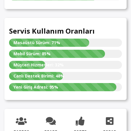
Servis Kullanım Oranları
Masaüstü Sürüm:
71%
Mobil Sürüm:
85%
Müşteri Hizmetleri:
32%
Canlı Destek Birimi:
48%
Yeni Giriş Adresi:
95%