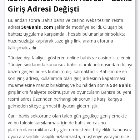
Giriş Adresi Değişti
Bu andan sonra Bahis bahis ve casino websitesinin resmi
adresi
504Bahis .com
şeklinde modifiye edildi. Oluşan bu
bahtsız uygulama karşısında , hesabı bulunanlar bir solukta
huzursuzluğa kapılarak taze giriş linki arama eforuna
kalkışmaktadır.
Türkiye dışı faaliyet gösteren online bahis ve casino sitelerinin
Türkiye sınırlarında kanunsuz bahis olarak anılmasından dolayı
bazen geçerli adres kullanım dışı kalmaktadır. Bahis’in de en
son giriş adresi, kullanımda olan giriş adresinin kapatılması
muamelesine maruz bırakılmış ve bu hâlden sonra
504 Bahis
giriş linkini faaliyete sokmuştur ve oyuncuların Bahis’e bu yeni
resmi adres üzerinden herhangi bir sorun ile karşı karşıya
gelmeden siteye girmesi ihtiyacını gidermiştir.
Canlı bahis sektörüne olan talep gün geçtikçe genişlemekte
ve bu talebin karşılanması için de bahis ve casino
platformların miktarı artış göstermektedir. böylelikle kanunsuz
oyun arasındaki rakiplik hızlanmakta, müşteriye yarayan nice