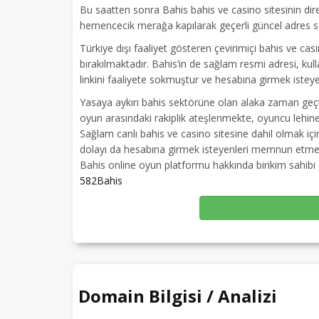
Bu saatten sonra Bahis bahis ve casino sitesinin dir
hemencecik merağa kapılarak geçerli güncel adres so
Türkiye dışı faaliyet gösteren çevirimiçi bahis ve ca
bırakılmaktadır. Bahis’in de sağlam resmi adresi, 
linkini faaliyete sokmuştur ve hesabına girmek istey
Yasaya aykırı bahis sektörüne olan alaka zaman geçti
oyun arasındaki rakiplik ateşlenmekte, oyuncu lehine
Sağlam canlı bahis ve casino sitesine dahil olmak i
dolayı da hesabına girmek isteyenleri memnun etmek 
Bahis online oyun platformu hakkında birikim sahibi ol
582Bahis
Domain Bilgisi / Analizi