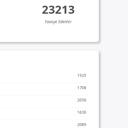
23213
Tavsiye Edenler
1925
1708
2056
1630
2089