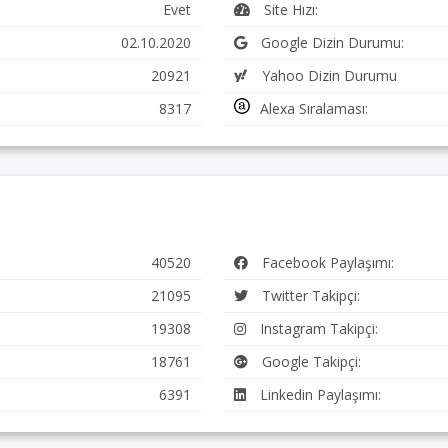
Evet
Site Hızı:
02.10.2020
Google Dizin Durumu:
20921
Yahoo Dizin Durumu
8317
Alexa Sıralaması:
i
40520
Facebook Paylaşımı:
21095
Twitter Takipçi:
19308
Instagram Takipçi:
18761
Google Takipçi:
6391
Linkedin Paylaşımı: