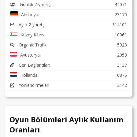
Günlük Ziyaretçi:
44071
Almanya:
23170
Aylık Ziyaretçi:
314101
Kuzey Kıbrıs:
10061
Organik Trafik:
5928
Avusturya:
12058
Geri Bağlantılar:
3137
Hollanda:
6876
Yönlendirmeler:
2142
Oyun Bölümleri Aylık Kullanım
Oranları