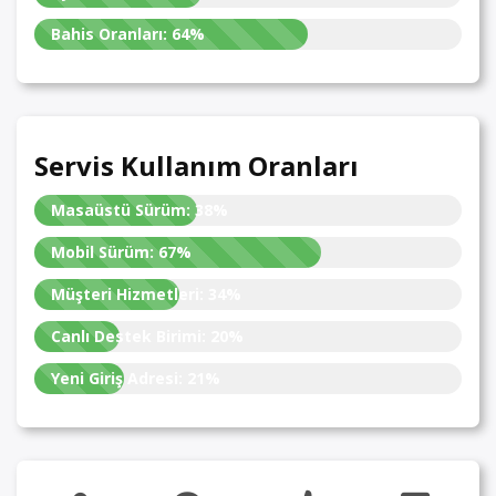
Bahis Oranları:
64%
Servis Kullanım Oranları
Masaüstü Sürüm:
38%
Mobil Sürüm:
67%
Müşteri Hizmetleri:
34%
Canlı Destek Birimi:
20%
Yeni Giriş Adresi:
21%