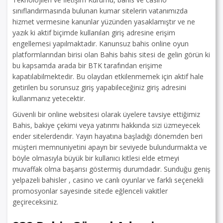
sınıflandırmasında bulunan kumar sitelerin vatanımızda
hizmet vermesine kanunlar yüzünden yasaklamıştır ve ne
yazık ki aktif biçimde kullanılan giriş adresine erişim
engellemesi yapılmaktadır. Kanunsuz bahis online oyun
platformlarından birisi olan Bahis bahis sitesi de gelin görün ki
bu kapsamda arada bir BTK tarafından erişime
kapatılabilmektedir. Bu olaydan etkilenmemek için aktif hale
getirilen bu sorunsuz giriş yapabileceğiniz giriş adresini
kullanmanız yetecektir.
Güvenli bir online websitesi olarak üyelere tavsiye ettiğimiz
Bahis, bakiye çekimi veya yatırımı hakkında sizi üzmeyecek
ender sitelerdendir. Yayın hayatına başladığı dönemden beri
müşteri memnuniyetini apayrı bir seviyede bulundurmakta ve
böyle olmasıyla büyük bir kullanıcı kitlesi elde etmeyi
muvaffak olma başarısı göstermiş durumdadır. Sunduğu geniş
yelpazeli bahisler , casino ve canlı oyunlar ve farklı seçenekli
promosyonlar sayesinde sitede eğlenceli vakitler
geçireceksiniz.