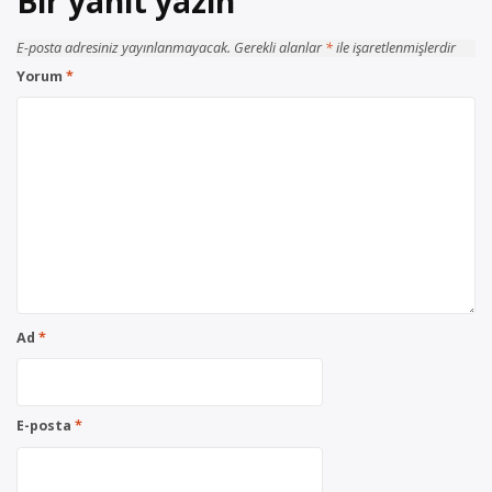
Bir yanıt yazın
E-posta adresiniz yayınlanmayacak.
Gerekli alanlar
*
ile işaretlenmişlerdir
Yorum
*
Ad
*
E-posta
*