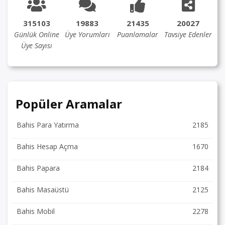
315103
19883
21435
20027
Günlük Online
Üye Yorumları
Puanlamalar
Tavsiye Edenler
Üye Sayısı
Popüler Aramalar
Bahis Para Yatırma
2185
Bahis Hesap Açma
1670
Bahis Papara
2184
Bahis Masaüstü
2125
Bahis Mobil
2278