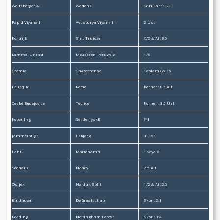
Wolfsberger AC
Wattens
Sarı Kart : 0-3
Rapid Viyana II
Avusturya Viyana II
2 Üst
Kortrijk
Sint-Truiden
X/2 & Alt 3.5
Lommel United
Mouscron-Péruwelz
1/X
Grêmio
Chapecoense
Toplam Gol : 6
Brusque
Remo
Korner : 0.5 Alt
Ceské Budejovice
Teplice
Korner : 3.5 Üst
Kopenhag
SønderjyskE
İY1
Jammerbugt
Esbjerg
3 Üst
Lahti
Mariehamn
1 veya X
Sochaux
Nancy
2.5 Alt
Osijek
Hajduk Split
1/2 & Alt 2.5
Eindhoven
De Graafschap
Skor : 2:1
Reading
Nottingham Forest
Skor : 3:4