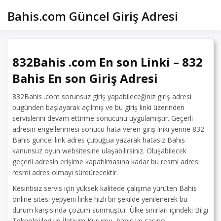
Skip
Bahis.com Güncel Giriş Adresi
to
content
832Bahis .com En son Linki – 832
Bahis En son Giriş Adresi
832Bahis .com sorunsuz giriş yapabileceğiniz giriş adresi
bugünden başlayarak açılmış ve bu giriş linki üzerinden
servislerini devam ettirme sonucunu uygulamıştır. Geçerli
adresin engellenmesi sonucu hata veren giriş linki yerine 832
Bahis güncel link adres çubuğua yazarak hatasız Bahis
kanunsuz oyun websitesine ulaşabilirsiniz. Oluşabilecek
geçerli adresin erişime kapatılmasına kadar bu resmi adres
resmi adres olmayı sürdürecektir.
Kesintisiz servis için yüksek kalitede çalışma yürüten Bahis
online sitesi yepyeni linke hızlı bir şekilde yenilenerek bu
durum karşısında çözüm sunmuştur. Ülke sınırları içindeki Bilgi
Teknolojileri ve İletişim Kurumu, bahis ve casino