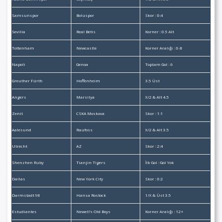
Samsunspor
Boluspor
Skor : 0:4
Sevilla
Real Betis
Korner : 0.5 Alt
Tottenham
Newcastle
Korner Aralığı : 0-8
Napoli
Genoa
Toplam Gol : 6
Greuther Fürth
Hoffenheim
3.5 Üst
Angers
Marsilya
X/2 & Alt 4.5
Zenit
CSKA Moskova
Skor : 1:1
Aalesund
Raufoss
X/2 & Alt 3.5
Utrecht
AZ
Skor : 2:4
Shenzhen Ruby
Tianjin Tigers
İlk Gol : Gol Yok
Dallas
New York City
Skor : 0:2
Darmstadt 98
Hansa Rostock
1/X & Üst 3.5
Estudiantes
Newell’s Old Boys
Korner Aralığı : 12+