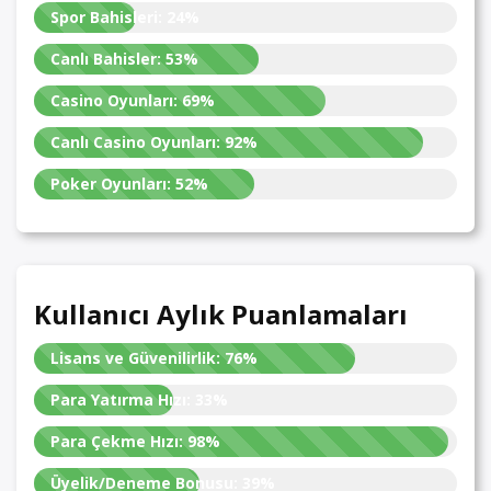
Spor Bahisleri:
24%
Canlı Bahisler:
53%
Casino Oyunları:
69%
Canlı Casino Oyunları:
92%
Poker Oyunları:
52%
Kullanıcı Aylık Puanlamaları
Lisans ve Güvenilirlik:
76%
Para Yatırma Hızı:
33%
Para Çekme Hızı:
98%
Üyelik/Deneme Bonusu:
39%