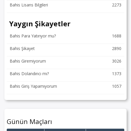
Bahis Lisans Bilgileri
2273
Yaygın Şikayetler
Bahis Para Yatırıyor mu?
1688
Bahis Şikayet
2890
Bahis Giremiyorum
3026
Bahis Dolandırıcı mı?
1373
Bahis Giriş Yapamıyorum
1057
Günün Maçları