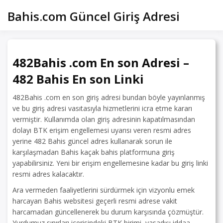
Skip
Bahis.com Güncel Giriş Adresi
to
content
482Bahis .com En son Adresi –
482 Bahis En son Linki
482Bahis .com en son giriş adresi bundan böyle yayınlanmış
ve bu giriş adresi vasıtasıyla hizmetlerini icra etme kararı
vermiştir. Kullanımda olan giriş adresinin kapatılmasından
dolayı BTK erişim engellemesi uyarısı veren resmi adres
yerine 482 Bahis güncel adres kullanarak sorun ile
karşılaşmadan Bahis kaçak bahis platformuna giriş
yapabilirsiniz. Yeni bir erişim engellemesine kadar bu giriş linki
resmi adres kalacaktır.
Ara vermeden faaliyetlerini sürdürmek için vizyonlu emek
harcayan Bahis websitesi geçerli resmi adrese vakit
harcamadan güncellenerek bu durum karşısında çözmüştür.
Yurdumuz sınırları içerisindeki BTK birimi, yasadışı iddaa