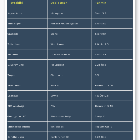
Evsahibi
Deplasman
Tahmin
Kayserispor
Hatayspor
Skor : 5:3
Bursaspor
Ankara Keçiörengücü
Skor : 5:0
Granada
Elche
Skor : 0:4
Tottenham
West Ham
2 & Üst 2.5
Atalanta
Internazionale
Skor : 2:3
B. Dortmund
RB Leipzig
2.25 Üst
Troyes
Clermont
1/X
Krasnodar
Rostov
Korner : 1.5 Üst
Sogndal
Bryne
1 & Üst 2.5
RKC Waalwijk
PSV
Korner : 1.5 Alt
Guangzhou FC
Shenzhen Ruby
1 veya X
Minnesota United
Whitecaps
Toplam Gol : 7
Sandhausen
Karlsruher SC
3.25 Üst