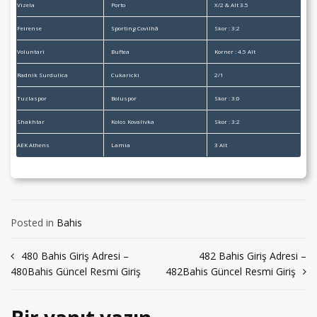
Vizela
Porto
X/2 & Alt 3.5
Feirense
Sporting Covilhã
Skor : 3:2
Voluntari
Buftea
Korner : 4.5 Alt
Radnik Surdulica
Cukaricki
2/1
Tuzlaspor
Boluspor
Skor : 3:0
Shakhtar
Kolos Kovalivka
Skor : 3:2
AEK Athens
Lamia
3 Alt
Posted in
Bahis
Yazı
480 Bahis Giriş Adresi –
482 Bahis Giriş Adresi –
480Bahis Güncel Resmi Giriş
482Bahis Güncel Resmi Giriş
gezinmesi