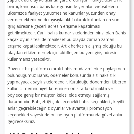
birimi, kanunsuz bahis kategorisinde yer alan websitelerin
ülkemizde faaliyet yürütmesine kanunlar yüzünden onay
vermemektedir ve dolayısıyla aktif olarak kullanılan en son
giriş adresine geçerli adresin erişime kapatılması
getirilmektedir. Canlı bahis kumar sitelerinden birisi olan Bahis
kaçak oyun sitesi de maalesef bu olayda zaman zaman
erişime kapatılabilmektedir. Artık herkesin alışmış olduğu bu
olaydan etkilenmemek için aktifleşen bu yeni giriş adresini
kullanmanız yetecektir.
Güvenilir bir platform olarak bahis müdavimlerine paylaşımda
bulunduğumuz Bahis, ödemeler konusunda sizi haksızlık
yapmayacak sayılı sitelerdendir. Kurulduğu dönemden itiberen
kullanıcı memnuniyet kriterini en ön sırada tutmakta ve
böylece geniş bir müşteri kitlesi elde etmeyi sağlamış
durumdadır. Bahşettiği çok seçenekli bahis seçenkleri , keyifli
anlar geçirebileceğiniz oyunlar ve avantajlı promosyon
seçenekleri sayesinde online oyun platformunda güzel anlar
geçireceksiniz.