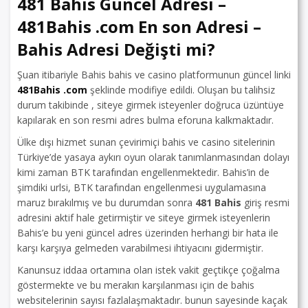
481 Bahis Güncel Adresi –
481Bahis .com En son Adresi –
Bahis Adresi Değişti mi?
Şuan itibariyle Bahis bahis ve casino platformunun güncel linki
481Bahis .com
şeklinde modifiye edildi. Oluşan bu talihsiz
durum takibinde , siteye girmek isteyenler doğruca üzüntüye
kapılarak en son resmi adres bulma eforuna kalkmaktadır.
Ülke dışı hizmet sunan çevirimiçi bahis ve casino sitelerinin
Türkiye’de yasaya aykırı oyun olarak tanımlanmasından dolayı
kimi zaman BTK tarafından engellenmektedir. Bahis’in de
şimdiki urlsi, BTK tarafından engellenmesi uygulamasına
maruz bırakılmış ve bu durumdan sonra
481 Bahis
giriş resmi
adresini aktif hale getirmiştir ve siteye girmek isteyenlerin
Bahis’e bu yeni güncel adres üzerinden herhangi bir hata ile
karşı karşıya gelmeden varabilmesi ihtiyacını gidermiştir.
Kanunsuz iddaa ortamına olan istek vakit geçtikçe çoğalma
göstermekte ve bu merakın karşılanması için de bahis
websitelerinin sayısı fazlalaşmaktadır. bunun sayesinde kaçak