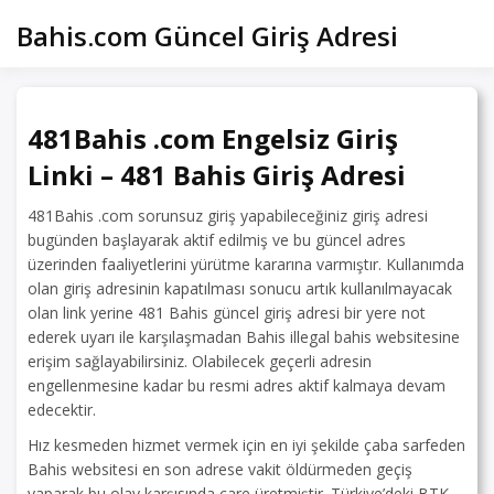
Skip
Bahis.com Güncel Giriş Adresi
to
content
481Bahis .com Engelsiz Giriş
Linki – 481 Bahis Giriş Adresi
481Bahis .com sorunsuz giriş yapabileceğiniz giriş adresi
bugünden başlayarak aktif edilmiş ve bu güncel adres
üzerinden faaliyetlerini yürütme kararına varmıştır. Kullanımda
olan giriş adresinin kapatılması sonucu artık kullanılmayacak
olan link yerine 481 Bahis güncel giriş adresi bir yere not
ederek uyarı ile karşılaşmadan Bahis illegal bahis websitesine
erişim sağlayabilirsiniz. Olabilecek geçerli adresin
engellenmesine kadar bu resmi adres aktif kalmaya devam
edecektir.
Hız kesmeden hizmet vermek için en iyi şekilde çaba sarfeden
Bahis websitesi en son adrese vakit öldürmeden geçiş
yaparak bu olay karşısında çare üretmiştir. Türkiye’deki BTK