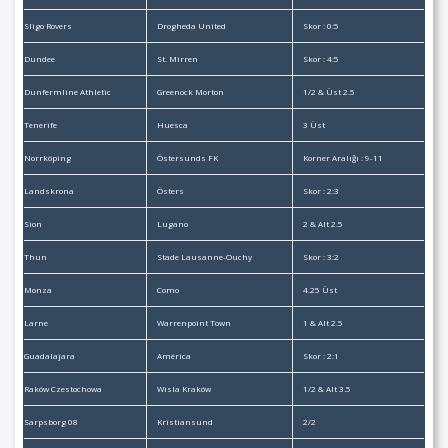
Sligo Rovers
Drogheda United
Skor : 0:5
Dundee
St. Mirren
Skor : 4:5
Dunfermline Athletic
Greenock Morton
1/2 & Üst 2.5
Tenerife
Huesca
3 Üst
Norrköping
Östersunds FK
Korner Aralığı : 9-11
Landskrona
Östers
Skor : 2:3
Sion
Lugano
2 & Alt 2.5
Thun
Stade Lausanne-Ouchy
Skor : 3:2
Monza
Como
4.25 Üst
Larne
Warrenpoint Town
1 & Alt 2.5
Guadalajara
América
Skor : 2:1
Raków Czestochowa
Wisla Kraków
1/2 & Alt 3.5
Sarpsborg 08
Kristiansund
2/2