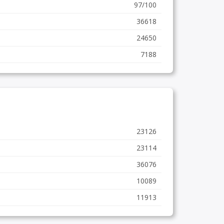
97/100
36618
24650
7188
23126
23114
36076
10089
11913