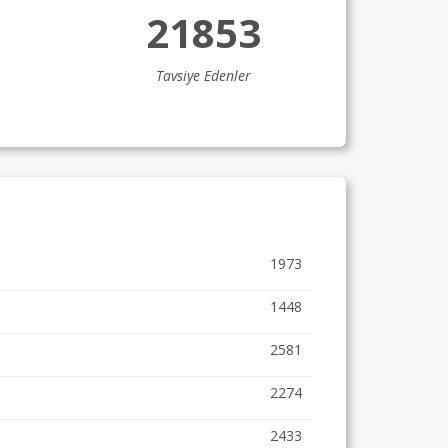
21853
Tavsiye Edenler
1973
1448
2581
2274
2433