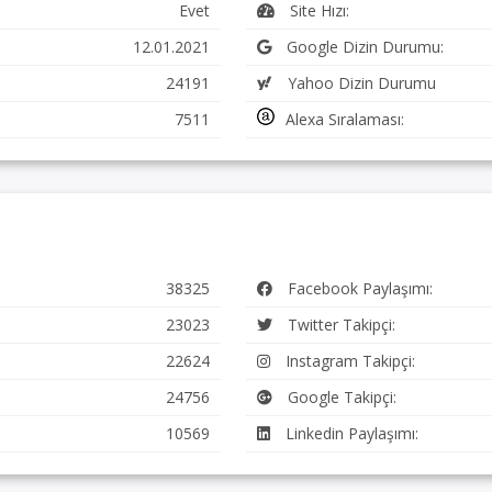
Evet
Site Hızı:
12.01.2021
Google Dizin Durumu:
24191
Yahoo Dizin Durumu
7511
Alexa Sıralaması:
i
38325
Facebook Paylaşımı:
23023
Twitter Takipçi:
22624
Instagram Takipçi:
24756
Google Takipçi:
10569
Linkedin Paylaşımı: