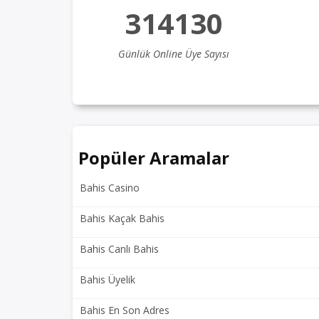
314130
Günlük Online Üye Sayısı
Popüler Aramalar
Bahis Casino
Bahis Kaçak Bahis
Bahis Canlı Bahis
Bahis Üyelik
Bahis En Son Adres