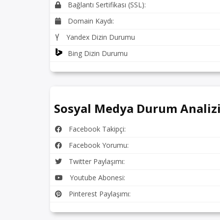
Bağlantı Sertifikası (SSL):
Domain Kaydı:
Yandex Dizin Durumu
Bing Dizin Durumu
Sosyal Medya Durum Analiz
Facebook Takipçi:
Facebook Yorumu:
Twitter Paylaşımı:
Youtube Abonesi:
Pinterest Paylaşımı: