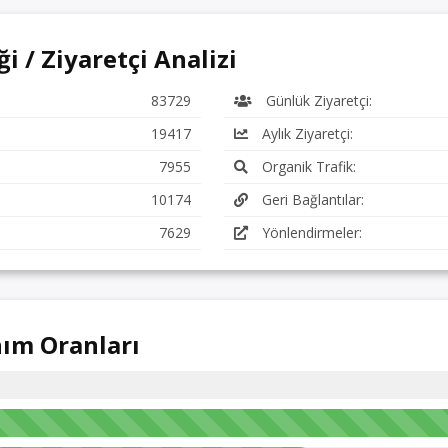
ği / Ziyaretçi Analizi
83729
Günlük Ziyaretçi:
19417
Aylık Ziyaretçi:
7955
Organik Trafik:
10174
Geri Bağlantılar:
7629
Yönlendirmeler:
nım Oranları