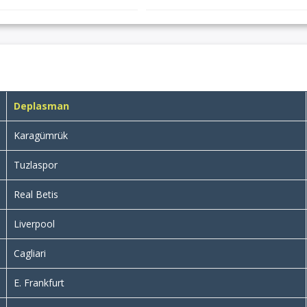
Deplasman
Karagümrük
Tuzlaspor
Real Betis
Liverpool
Cagliari
E. Frankfurt