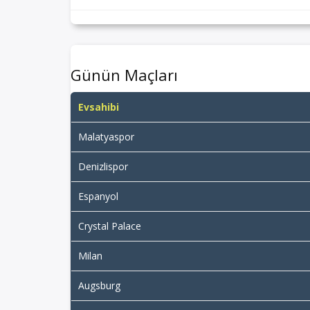
Günün Maçları
Evsahibi
Malatyaspor
Denizlispor
Espanyol
Crystal Palace
Milan
Augsburg