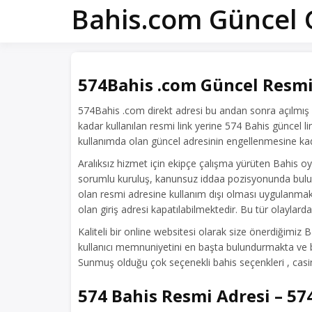
Skip
Bahis.com Güncel G
to
content
574Bahis .com Güncel Resmi 
574Bahis .com direkt adresi bu andan sonra açılmış v
kadar kullanılan resmi link yerine 574 Bahis güncel l
kullanımda olan güncel adresinin engellenmesine kad
Aralıksız hizmet için ekipçe çalışma yürüten Bahis oy
sorumlu kuruluş, kanunsuz iddaa pozisyonunda bulun
olan resmi adresine kullanım dışı olması uygulanmak
olan giriş adresi kapatılabilmektedir. Bu tür olaylard
Kaliteli bir online websitesi olarak size önerdiğim
kullanıcı memnuniyetini en başta bulundurmakta ve 
Sunmuş olduğu çok seçenekli bahis seçenkleri , casin
574 Bahis Resmi Adresi – 57