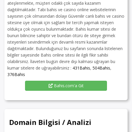
ateşlenmekte, müşteri odaklı çok sayıda kazanım
dağıtılmaktadır. Tabi bahis ve casino online websitelerinin
sayısının çok olmasından dolayı Güvenilir canlı bahis ve casino
sitesine üye olmak için sağlam bir tercih yapmak isteyen
oldukça çok oyuncu bulunmaktadır. Bahis kumar sitesi de
bunun bilincine sahiptir ve bundan ötürü de siteye girmek
isteyenleri sevindirmek için devamlı resmi kazanımlar
dağıtmaktadır. Bulunduğunuz bu sayfanın sonunda listelenen
bilgiler sayesinde Bahis online sitesi ile ilgili fikir sahibi
olabilirsiniz. İlaveten bugün devre dışı kalması uğrayan bu
kumar sitelere de uğrayabilirsiniz :
431Bahis
,
504Bahis
,
376Bahis
Bahis.com'a Git
Domain Bilgisi / Analizi