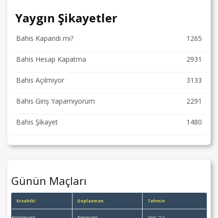
Yaygın Şikayetler
Bahis Kapandı mı?
1265
Bahis Hesap Kapatma
2931
Bahis Açılmıyor
3133
Bahis Giriş Yapamıyorum
2291
Bahis Şikayet
1480
Günün Maçları
Evsahibi
Deplasman
Tahmin
Antalyaspor
Konyaspor
Skor : 5:2