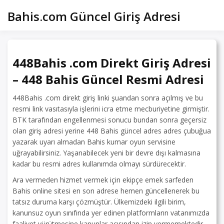
Skip
Bahis.com Güncel Giriş Adresi
to
content
448Bahis .com Direkt Giriş Adresi
– 448 Bahis Güncel Resmi Adresi
448Bahis .com direkt giriş linki şuandan sonra açılmış ve bu
resmi link vasıtasıyla işlerini icra etme mecburiyetine girmiştir.
BTK tarafından engellenmesi sonucu bundan sonra geçersiz
olan giriş adresi yerine 448 Bahis güncel adres adres çubuğua
yazarak uyarı almadan Bahis kumar oyun servisine
uğrayabilirsiniz. Yaşanabilecek yeni bir devre dışı kalmasına
kadar bu resmi adres kullanımda olmayı sürdürecektir.
Ara vermeden hizmet vermek için ekipçe emek sarfeden
Bahis online sitesi en son adrese hemen güncellenerek bu
tatsız duruma karşı çözmüştür. Ülkemizdeki ilgili birim,
kanunsuz oyun sınıfında yer edinen platformların vatanımızda
faaliyet yürütmesine kanunlar açısından izin vermemektedir