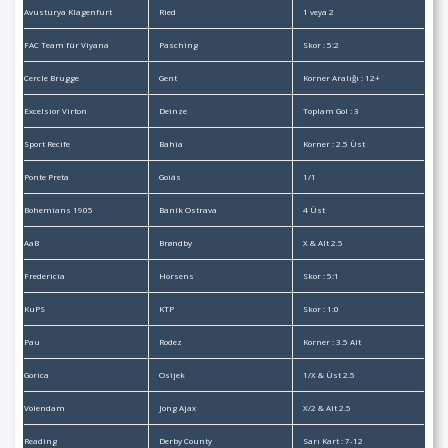
Avusturya Klagenfurt
Ried
1 veya 2
FAC Team für Viyana
Pasching
Skor : 5:2
Cercle Brugge
Gent
Korner Aralığı : 12+
Excelsior Virton
Deinze
Toplam Gol : 3
Sport Recife
Bahia
Korner : 2.5 Üst
Ponte Preta
Goiás
1/1
Bohemians 1905
Baník Ostrava
4 Üst
AaB
Brøndby
X & Alt 2.5
Fredericia
Horsens
Skor : 5:1
KuPS
KTP
Skor : 1:0
Pau
Rodez
Korner : 3.5 Alt
Gorica
Osijek
1/X & Üst 2.5
Volendam
Jong Ajax
X/2 & Alt 2.5
Reading
Derby County
Sarı Kart : 7-12