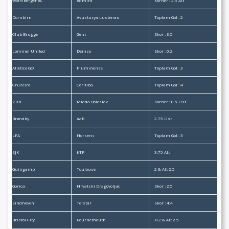
Wolfsberger AC
Admira
Korner : 2.5 Alt
Dornbirn
Avusturya Lustenau
Toplam Gol : 2
Club Brugge
Gent
Skor : 3:5
Lommel United
Deinze
Skor : 0:2
Atlético GO
Fluminense
Toplam Gol : 3
Cruzeiro
Coritiba
Toplam Gol : 4
Zlín
Mladá Boleslav
Korner : 0.5 Üst
Brøndby
AaB
2.75 Üst
LFA
Horsens
Toplam Gol : 3
SJK
KTP
3.75 Alt
Guingamp
Toulouse
2 & Alt 2.5
Gorica
Hrvatski Dragovoljac
Skor : 2:5
Eindhoven
Telstar
Skor : 4:4
Bristol City
Bournemouth
X/2 & Alt 2.5