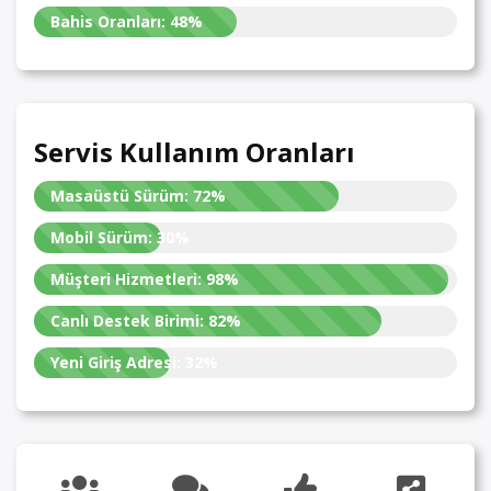
Bahis Oranları:
48%
Servis Kullanım Oranları
Masaüstü Sürüm:
72%
Mobil Sürüm:
30%
Müşteri Hizmetleri:
98%
Canlı Destek Birimi:
82%
Yeni Giriş Adresi:
32%