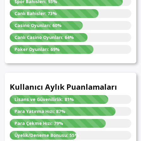
Spor Bahisleri:
93%
Canlı Bahisler:
73%
Casino Oyunları:
60%
Canlı Casino Oyunları:
64%
Poker Oyunları:
69%
Kullanıcı Aylık Puanlamaları
Lisans ve Güvenilirlik:
81%
Para Yatırma Hızı:
87%
Para Çekme Hızı:
79%
Üyelik/Deneme Bonusu:
55%