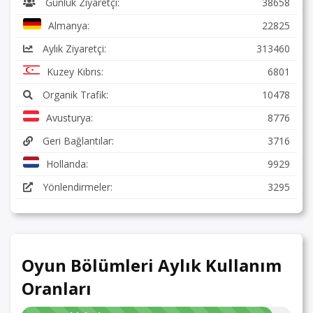
Günlük Ziyaretçi:
38658
Almanya:
22825
Aylık Ziyaretçi:
313460
Kuzey Kıbrıs:
6801
Organik Trafik:
10478
Avusturya:
8776
Geri Bağlantılar:
3716
Hollanda:
9929
Yönlendirmeler:
3295
Oyun Bölümleri Aylık Kullanım
Oranları