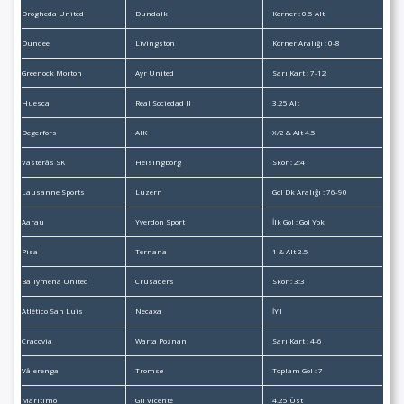
Drogheda United
Dundalk
Korner : 0.5 Alt
Dundee
Livingston
Korner Aralığı : 0-8
Greenock Morton
Ayr United
Sarı Kart : 7-12
Huesca
Real Sociedad II
3.25 Alt
Degerfors
AIK
X/2 & Alt 4.5
Västerås SK
Helsingborg
Skor : 2:4
Lausanne Sports
Luzern
Gol Dk Aralığı : 76-90
Aarau
Yverdon Sport
İlk Gol : Gol Yok
Pisa
Ternana
1 & Alt 2.5
Ballymena United
Crusaders
Skor : 3:3
Atlético San Luis
Necaxa
İY1
Cracovia
Warta Poznan
Sarı Kart : 4-6
Vålerenga
Tromsø
Toplam Gol : 7
Marítimo
Gil Vicente
4.25 Üst