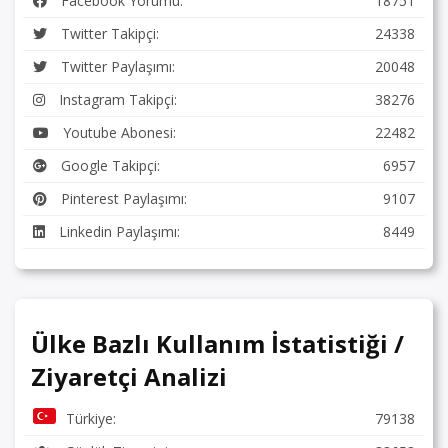
Facebook Yorumu:
18751
Twitter Takipçi:
24338
Twitter Paylaşımı:
20048
Instagram Takipçi:
38276
Youtube Abonesi:
22482
Google Takipçi:
6957
Pinterest Paylaşımı:
9107
Linkedin Paylaşımı:
8449
Ülke Bazlı Kullanım İstatistiği /
Ziyaretçi Analizi
Türkiye:
79138