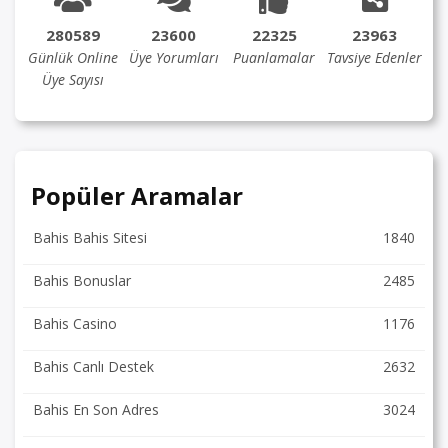
280589
23600
22325
23963
Günlük Online
Üye Yorumları
Puanlamalar
Tavsiye Edenler
Üye Sayısı
Popüler Aramalar
Bahis Bahis Sitesi
1840
Bahis Bonuslar
2485
Bahis Casino
1176
Bahis Canlı Destek
2632
Bahis En Son Adres
3024