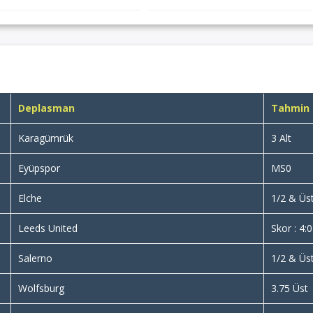
Deplasman
Tahmin
Karagümrük
3 Alt
Eyüpspor
MS0
Elche
1/2 & Üst
Leeds United
Skor : 4:0
Salerno
1/2 & Üst
Wolfsburg
3.75 Üst