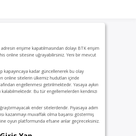
i adresin erişime kapatılmasından dolayı BTK erişim
s online sitesine uğrayabilirsiniz. Yeni bir mevcut
çıp kapayıncaya kadar güncellenerek bu olay
n online sitelerin ülkemiz hudutları içinde
afından engellenmesi getirilmektedir. Yasaya aykırı
şı kalabilmektedir. Bu tür engellemelerden kendinizi
uğraştırmayacak ender sitelerdendir. Piyasaya adım
ayısı kazanmayı muvaffak olma başarısı göstermiş
nline oyun platformunda efsane anlar geçireceksiniz.
Giriş Yap