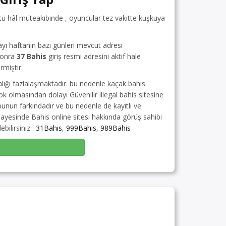
tü hâl müteakıbinde , oyuncular tez vakitte kuşkuya
yı haftanın bazı günleri mevcut adresi
 sonra
37 Bahis
giriş resmi adresini aktif hale
rmiştir.
alığı fazlalaşmaktadır. bu nedenle kaçak bahis
ok olmasından dolayı Güvenilir illegal bahis sitesine
unun farkındadır ve bu nedenle de kayıtlı ve
ayesinde Bahis online sitesi hakkında görüş sahibi
bilirsiniz :
31Bahis
,
999Bahis
,
989Bahis