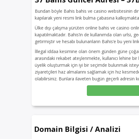
Bundan böyle Bahis bahis ve casino websitesinin dire
kapılarak yeni resmi link bulma çabasına kalkışmakta
Ülke dışı çalışma yürüten online bahis ve casino onl
kapatılmaktadır. Bahis’in de kullanımda olan urlsi, 
getirmiştir ve hesabı bulunanların Bahis’e bu yeni link
İllegal iddaa kesimine olan önem günden güne çoğalmak
arasındaki rekabet ateşlenmekte, kullanıcı lehine bir 
üyelik oluşturmak için iyi bir seçimde bulunmak iste
ziyaretçileri haz almalarını sağlamak için hız kesme
olabilirsiniz. Bunlara ilaveten bugün geçerli adresin 
Domain Bilgisi / Analizi