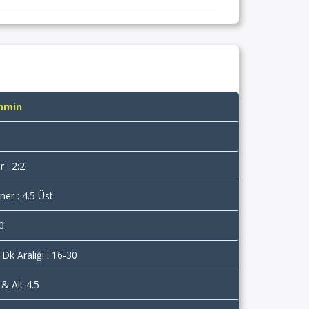
hmin
r : 2:2
ner : 4.5 Üst
0
 Dk Aralığı : 16-30
 & Alt 4.5