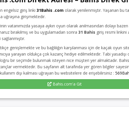
 engelsiz giriş linki
31Bahis .com
olarak yenilenmiştir. Yaşanan bu tal
a uğraşına girişmektedir.
lerinin vatanımızda yasaya aykırı oyun olarak anılmasından dolayı baze
ne maruz bırakılmış ve bu uygulamadan sonra
31 Bahis
giriş resmi linkini
i sağlanmıştır.
kçe genişlemekte ve bu bağlılığın karşılanması için de kaçak oyun site
anıcıya yarayan oldukça çok kazanç hediye edilmektedir. Tabi yasadışı o
doğru bir seçimde bulunmak isteyen nice müşteri yer almaktadır. Bahis 
nçlar vermektedir. Bu sayfanın alt tarafında yer gören bilgiler sayesi
 kullanım dışı kalması uğrayan bu websitelere de erişebilirsiniz :
569Bah
Bahis.com'a Git