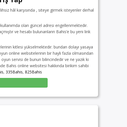
ihsiz hâl karşısında , siteye girmek isteyenler derhal
n kullanımda olan güncel adresi engellenmektedir.
 açmıştır ve hesabı bulunanların Bahis’e bu yeni link
lerinin kitlesi yükselmektedir. bundan dolayı yasaya
yun online websitelerinin bir hayli fazla olmasından
oyun servisi de bunun bilincindedir ve ne yazık ki
nde Bahis online websitesi hakkında birikim sahibi
is
,
335Bahis
,
825Bahis