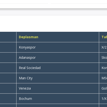
Deplasman
Ta
Konyaspor
X/2
Adanaspor
Sko
Real Sociedad
Kor
Man City
MS
Venezia
Gol
Bochum
1/X