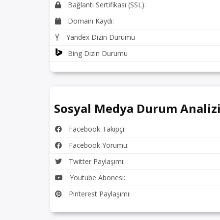
Bağlantı Sertifikası (SSL):
Domain Kaydı:
Yandex Dizin Durumu
Bing Dizin Durumu
Sosyal Medya Durum Analiz
Facebook Takipçi:
Facebook Yorumu:
Twitter Paylaşımı:
Youtube Abonesi:
Pinterest Paylaşımı: