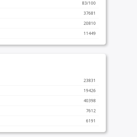
83/100
37681
20810
11449
23831
19426
40398
7612
6191