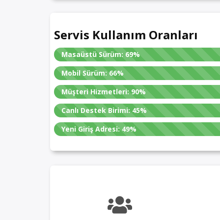
Servis Kullanım Oranları
Masaüstü Sürüm:
69%
Mobil Sürüm:
66%
Müşteri Hizmetleri:
90%
Canlı Destek Birimi:
45%
Yeni Giriş Adresi:
49%