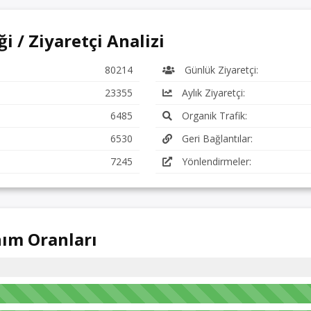
ği / Ziyaretçi Analizi
80214
Günlük Ziyaretçi:
23355
Aylık Ziyaretçi:
6485
Organik Trafik:
6530
Geri Bağlantılar:
7245
Yönlendirmeler:
nım Oranları