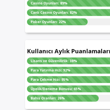
Casino Oyunları:
89%
Canlı Casino Oyunları:
82%
Poker Oyunları:
22%
Kullanıcı Aylık Puanlamalar
Lisans ve Güvenilirlik:
38%
Para Yatırma Hızı:
92%
Para Çekme Hızı:
95%
Üyelik/Deneme Bonusu:
65%
Bahis Oranları:
26%