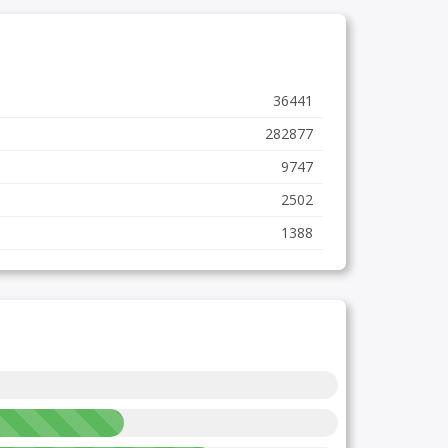
36441
282877
9747
2502
1388