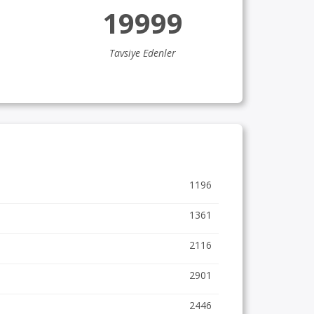
19999
Tavsiye Edenler
1196
1361
2116
2901
2446