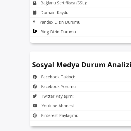
Bağlantı Sertifikası (SSL):
Domain Kaydı:
Yandex Dizin Durumu
Bing Dizin Durumu
Sosyal Medya Durum Analiz
Facebook Takipçi:
Facebook Yorumu:
Twitter Paylaşımı:
Youtube Abonesi:
Pinterest Paylaşımı: