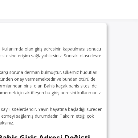
. Kullanımda olan giriş adresinin kapatılması sonucu
tesine erişim sağlayabilirsiniz. Sonraki olası devre
 karşı soruna derman bulmuştur. Ülkemiz hudutları
 yüzünden onay vermemektedir ve bundan ötürü de
rmlarından birisi olan Bahis kaçak bahis sitesi de
nmemek için aktifleşen bu giriş adresini kullanmanız
yılı sitelerdendir. Yayın hayatına başladığı süreden
de etmeyi sağlamış durumdadır. Takdim ettiği çok
aksınız.
Bahis Giriş Adresi Değişti