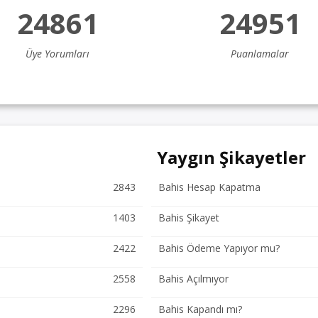
24861
24951
Üye Yorumları
Puanlamalar
Yaygın Şikayetler
2843
Bahis Hesap Kapatma
1403
Bahis Şikayet
2422
Bahis Ödeme Yapıyor mu?
2558
Bahis Açılmıyor
2296
Bahis Kapandı mı?