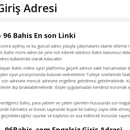
iriş Adresi
 96 Bahis En son Linki
 sonra açılmış ve bu güncel adres yoluyla çalışmalarını idame ettirme 
6 Bahis resmi adres bir yere not ederek sıkıntısız Bahis kanunsuz idda
adres kullanımda olarak kalacaktır.
yan Bahis online oyun platformu geçerli adrese vakit harcamadan de
aykırı oyun pozisyonunda bulunan websitelerin Türkiye sınırlarında faa
on adresine mevcut adresine engellme getirilmesi getirilmektedir. Kan
vre dışı bırakılabilmektedir. Böyle uygulamadan kendinizi korumak için a
önerdiğimiz Bahis, para yatırım ve çekim işlemleri hususunda sizi mağ
ötesinde tutmakta ve bunun sayesinde büyük bir bahisçi sayısı elde etm
r geçirebileceğiniz oyunlar ve kaybınızı en aza indirecek bonuslar sayes
– 96Bahis .com Engelsiz Giriş Adresi –