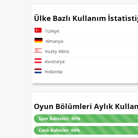
Ülke Bazlı Kullanım İstatisti
Türkiye:
Almanya:
Kuzey Kıbrıs:
Avusturya:
Hollanda:
Oyun Bölümleri Aylık Kulla
Spor Bahisleri:
65%
Canlı Bahisler:
66%