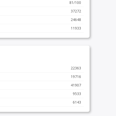
81/100
37272
24648
11933
22363
19716
41907
9533
6143