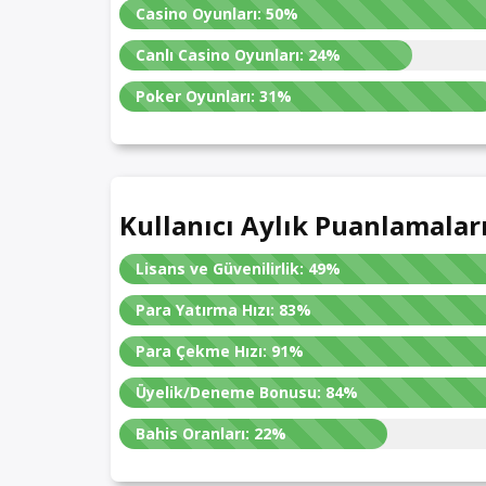
Casino Oyunları:
50%
Canlı Casino Oyunları:
24%
Poker Oyunları:
31%
Kullanıcı Aylık Puanlamalar
Lisans ve Güvenilirlik:
49%
Para Yatırma Hızı:
83%
Para Çekme Hızı:
91%
Üyelik/Deneme Bonusu:
84%
Bahis Oranları:
22%