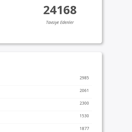
24168
Tavsiye Edenler
2985
2061
2300
1530
1877