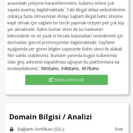
arasındaki çekişme hararetlenmekte, kullanıcı lehine çok
sayıda avantaj dağıtılmaktadır. Tabi illegal iddaa websitelerinin
oldukça fazla olmasından dolayı Sağlam illegal bahis sitesine
kayıt olmak için sağlam bir tercih yapmak isteyen pek çok kişi
yer almaktadır. Bahis kumar sitesi de bu hadisenin
bilincindedir ve ne yazık ki hesabı bulunanları sevindirmek için
durmadan güncel promosyonlar dağıtmaktadır. Sayfanın
aşağısında yer gören bilgiler sayesinde Bahis sitesi ile alakalı
fikir sahibi olabilirsiniz. Bunların yanında bugün kullanımda
olan giriş adresinin kapatılması uğrayan bu platformlara da
inceleyebilirsiniz :
980Bahis
,
948Bahis
,
497Bahis
Bahis.com'a Git
Domain Bilgisi / Analizi
Bağlantı Sertifikası (SSL):
Evet