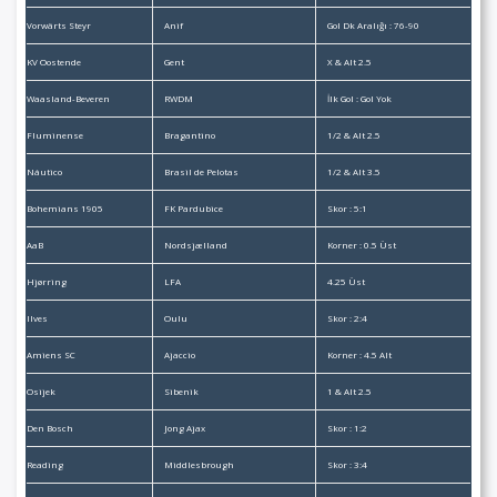
Vorwärts Steyr
Anif
Gol Dk Aralığı : 76-90
KV Oostende
Gent
X & Alt 2.5
Waasland-Beveren
RWDM
İlk Gol : Gol Yok
Fluminense
Bragantino
1/2 & Alt 2.5
Náutico
Brasil de Pelotas
1/2 & Alt 3.5
Bohemians 1905
FK Pardubice
Skor : 5:1
AaB
Nordsjælland
Korner : 0.5 Üst
Hjørring
LFA
4.25 Üst
Ilves
Oulu
Skor : 2:4
Amiens SC
Ajaccio
Korner : 4.5 Alt
Osijek
Sibenik
1 & Alt 2.5
Den Bosch
Jong Ajax
Skor : 1:2
Reading
Middlesbrough
Skor : 3:4