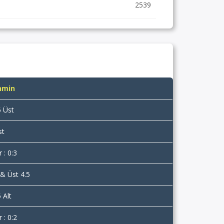
2539
hmin
5 Üst
st
 : 0:3
 & Üst 4.5
 Alt
 : 0:2