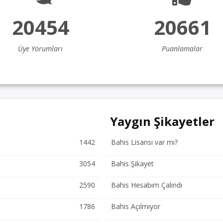
20454
20661
Üye Yorumları
Puanlamalar
Yaygın Şikayetler
1442
Bahis Lisansı var mı?
3054
Bahis Şikayet
2590
Bahis Hesabım Çalındı
1786
Bahis Açılmıyor