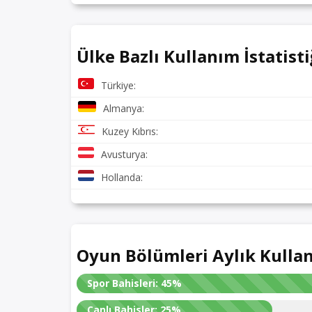
Ülke Bazlı Kullanım İstatisti
Türkiye:
Almanya:
Kuzey Kıbrıs:
Avusturya:
Hollanda:
Oyun Bölümleri Aylık Kulla
Spor Bahisleri:
45%
Canlı Bahisler:
25%