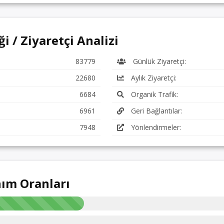
ği / Ziyaretçi Analizi
83779
Günlük Ziyaretçi:
22680
Aylık Ziyaretçi:
6684
Organik Trafik:
6961
Geri Bağlantılar:
7948
Yönlendirmeler:
nım Oranları