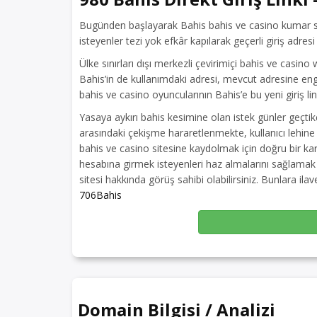
Bugünden başlayarak Bahis bahis ve casino kumar sit
isteyenler tezi yok efkâr kapılarak geçerli giriş adre
Ülke sınırları dışı merkezli çevirimiçi bahis ve cas
Bahis’in de kullanımdaki adresi, mevcut adresine e
bahis ve casino oyuncularının Bahis’e bu yeni giriş l
Yasaya aykırı bahis kesimine olan istek günler geçti
arasındaki çekişme hararetlenmekte, kullanıcı lehine
bahis ve casino sitesine kaydolmak için doğru bir ka
hesabına girmek isteyenleri haz almalarını sağlamak 
sitesi hakkında görüş sahibi olabilirsiniz. Bunlara il
706Bahis
Domain Bilgisi / Analizi