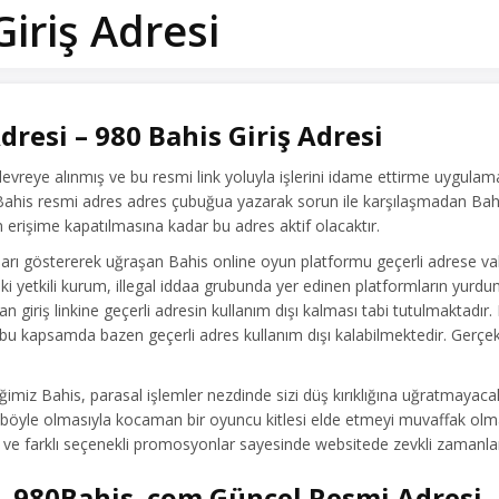
iriş Adresi
dresi – 980 Bahis Giriş Adresi
reye alınmış ve bu resmi link yoluyla işlerini idame ettirme uygulama
0 Bahis resmi adres adres çubuğua yazarak sorun ile karşılaşmadan Bah
n erişime kapatılmasına kadar bu adres aktif olacaktır.
şarı göstererek uğraşan Bahis online oyun platformu geçerli adrese v
eki yetkili kurum, illegal iddaa grubunda yer edinen platformların yur
n giriş linkine geçerli adresin kullanım dışı kalması tabi tutulmaktadır
 ki bu kapsamda bazen geçerli adres kullanım dışı kalabilmektedir. Ger
iğimiz Bahis, parasal işlemler nezdinde sizi düş kırıklığına uğratmayacak
böyle olmasıyla kocaman bir oyuncu kitlesi elde etmeyi muvaffak olma 
nlar ve farklı seçenekli promosyonlar sayesinde websitede zevkli zamanla
 – 980Bahis .com Güncel Resmi Adresi –