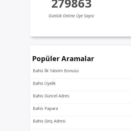
279863
Günlük Online Üye Sayısı
Popüler Aramalar
Bahis İlk Yatırım Bonusu
Bahis Üyelik
Bahis Güncel Adres
Bahis Papara
Bahis Giriş Adresi