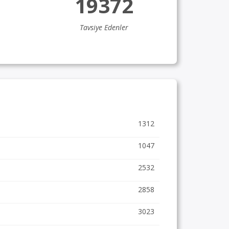
19372
Tavsiye Edenler
1312
1047
2532
2858
3023