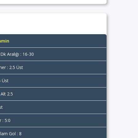
hmin
Dk Aralığı : 16-30
er : 2.5 Üst
5 Üst
Alt 2.5
st
 : 5:0
lam Gol : 8