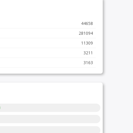
44658
281094
11309
3211
3163