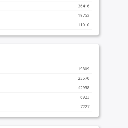
36416
19753
11010
19809
23570
42958
6923
7227