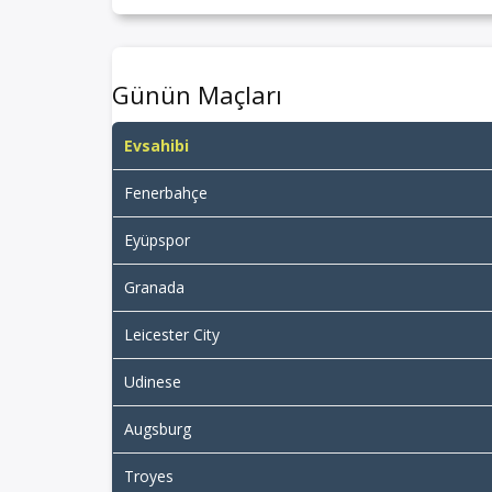
Günün Maçları
Evsahibi
Fenerbahçe
Eyüpspor
Granada
Leicester City
Udinese
Augsburg
Troyes