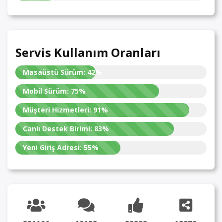
Servis Kullanım Oranları
Masaüstü Sürüm:
42%
Mobil Sürüm:
75%
Müşteri Hizmetleri:
91%
Canlı Destek Birimi:
83%
Yeni Giriş Adresi:
55%