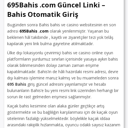
695Bahis .com Güncel Linki –
Bahis Otomatik Giriş
Bugünden sonra Bahis bahis ve casino websitesinin en son
adresi
695Bahis .com
olarak yenilenmiştir. Yaşanan bu
beklenen hâl takibinde , kayıtlı ve ziyaretçiler tezi yok telâş
kapılarak yeni link bulma gayretine atılmaktadır.
Ülke dışı lokasyonlu çevirimiçi bahis ve casino online oyun
platformların yurdumuz sınırları içerisinde yasaya aykırı bahis
olarak bilinmesinden dolayı zaman zaman erişime
kapatılmaktadır. Bahis’in de hâli hazırdaki resmi adresi, devre
dışı kalması işlemine maruz kalmış ve bu muameleden sonra
695 Bahis
giriş güncel adresini yayınlamıştır ve hesabı
bulunanların Bahis’e bu yeni resmi link üzerinden herhangi bir
sorun ile rast gelmeden erişmesi sağlanmıştır.
Kaçak bahis kesimine olan alaka günler geçtikçe artış
göstermekte ve bu bağlılığın karşılanması için de kaçak oyun
sitelerinin fazlalığı yükselmektedir. böylelikle kaçak iddaa
arasındaki rakiplik hızlanmakta, oyuncu odaklı sayısız kazanım