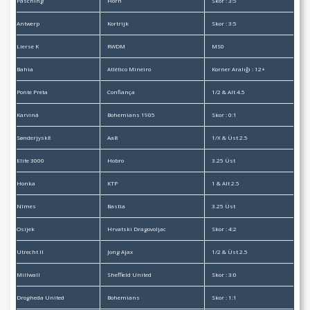
Pasching
Horn
Skor : 3:5
Antwerp
Kortrijk
Skor : 3:5
Lierse K
RWDM
MS0
Bahia
Atlético Mineiro
Korner Aralığı : 12+
Ponte Preta
Confiança
1/2 & Alt 4.5
Karviná
Bohemians 1905
Skor : 0:1
SønderjyskE
AaB
1/X & Üst 2.5
Elite 3000
Hobro
3.25 Üst
Honka
KTP
1 & Alt 2.5
Nîmes
Bastia
3.25 Üst
Osijek
Hrvatski Dragovoljac
Skor : 4:2
Utrecht II
Jong Ajax
1/2 & Üst 2.5
Millwall
Sheffield United
Skor : 3:0
Drogheda United
Bohemians
Skor : 1:1