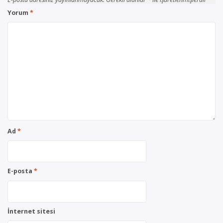
Yorum
*
Ad
*
E-posta
*
İnternet sitesi