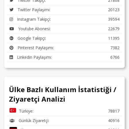
Twitter Takipçi:
21868
Twitter Paylaşımı:
20123
Instagram Takipçi:
39594
Youtube Abonesi:
22679
Google Takipçi:
11395
Pinterest Paylaşımı:
7382
Linkedin Paylaşımı:
6766
Ülke Bazlı Kullanım İstatistiği /
Ziyaretçi Analizi
Türkiye:
78817
Günlük Ziyaretçi:
40916