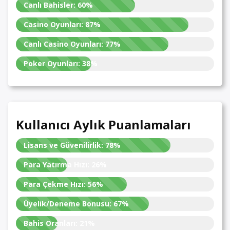
Canlı Bahisler:
60%
Casino Oyunları:
87%
Canlı Casino Oyunları:
77%
Poker Oyunları:
38%
Kullanıcı Aylık Puanlamaları
Lisans ve Güvenilirlik:
78%
Para Yatırma Hızı:
26%
Para Çekme Hızı:
56%
Üyelik/Deneme Bonusu:
67%
Bahis Oranları:
21%