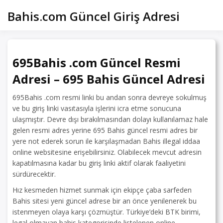
Skip
Bahis.com Güncel Giriş Adresi
to
content
695Bahis .com Güncel Resmi
Adresi – 695 Bahis Güncel Adresi
695Bahis .com resmi linki bu andan sonra devreye sokulmuş
ve bu giriş linki vasıtasıyla işlerini icra etme sonucuna
ulaşmıştır. Devre dışı bırakılmasından dolayı kullanılamaz hale
gelen resmi adres yerine 695 Bahis güncel resmi adres bir
yere not ederek sorun ile karşılaşmadan Bahis illegal iddaa
online websitesine erişebilirsiniz. Olabilecek mevcut adresin
kapatılmasına kadar bu giriş linki aktif olarak faaliyetini
sürdürecektir.
Hız kesmeden hizmet sunmak için ekipçe çaba sarfeden
Bahis sitesi yeni güncel adrese bir an önce yenilenerek bu
istenmeyen olaya karşı çözmüştür. Türkiye’deki BTK birimi,
legal olmayan bahis kategorisinde listelenen online