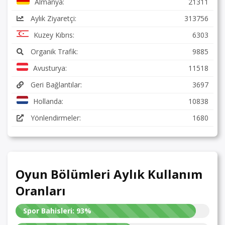
Almanya:
21311
Aylık Ziyaretçi:
313756
Kuzey Kıbrıs:
6303
Organik Trafik:
9885
Avusturya:
11518
Geri Bağlantılar:
3697
Hollanda:
10838
Yönlendirmeler:
1680
Oyun Bölümleri Aylık Kullanım
Oranları
Spor Bahisleri:
93%