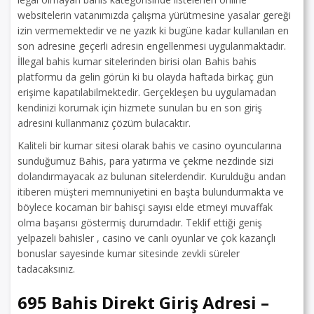
websitelerin vatanımızda çalışma yürütmesine yasalar gereği
izin vermemektedir ve ne yazık ki bugüne kadar kullanılan en
son adresine geçerli adresin engellenmesi uygulanmaktadır.
İllegal bahis kumar sitelerinden birisi olan Bahis bahis
platformu da gelin görün ki bu olayda haftada birkaç gün
erişime kapatılabilmektedir. Gerçekleşen bu uygulamadan
kendinizi korumak için hizmete sunulan bu en son giriş
adresini kullanmanız çözüm bulacaktır.
Kaliteli bir kumar sitesi olarak bahis ve casino oyuncularına
sunduğumuz Bahis, para yatırma ve çekme nezdinde sizi
dolandırmayacak az bulunan sitelerdendir. Kurulduğu andan
itiberen müşteri memnuniyetini en başta bulundurmakta ve
böylece kocaman bir bahisçi sayısı elde etmeyi muvaffak
olma başarısı göstermiş durumdadır. Teklif ettiği geniş
yelpazeli bahisler , casino ve canlı oyunlar ve çok kazançlı
bonuslar sayesinde kumar sitesinde zevkli süreler
tadacaksınız.
695 Bahis Direkt Giriş Adresi –