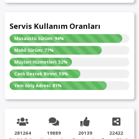
Servis Kullanım Oranları
Masaüstü Sürüm:
94%
Mobil Sürüm:
77%
Müşteri Hizmetleri:
52%
Canlı Destek Birimi:
59%
Yeni Giriş Adresi:
81%
281264
19889
20139
22422