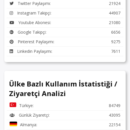
Twitter Paylaşımı:
21924
Instagram Takipçi:
44907
Youtube Abonesi:
21080
Google Takipçi:
6656
Pinterest Paylaşımı:
9275
Linkedin Paylaşımı:
7611
Ülke Bazlı Kullanım İstatistiği /
Ziyaretçi Analizi
Türkiye:
84749
Günlük Ziyaretçi:
43095
Almanya:
22154