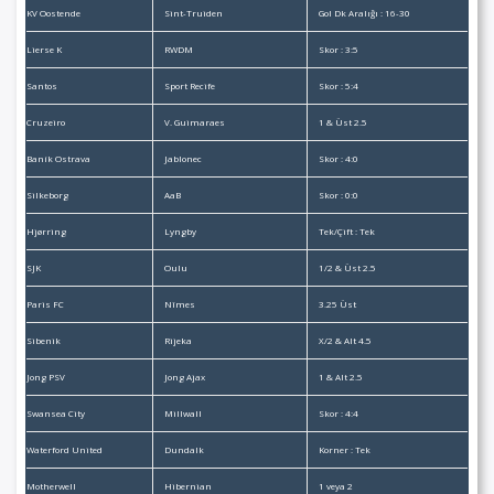
KV Oostende
Sint-Truiden
Gol Dk Aralığı : 16-30
Lierse K
RWDM
Skor : 3:5
Santos
Sport Recife
Skor : 5:4
Cruzeiro
V. Guimaraes
1 & Üst 2.5
Baník Ostrava
Jablonec
Skor : 4:0
Silkeborg
AaB
Skor : 0:0
Hjørring
Lyngby
Tek/Çift : Tek
SJK
Oulu
1/2 & Üst 2.5
Paris FC
Nîmes
3.25 Üst
Sibenik
Rijeka
X/2 & Alt 4.5
Jong PSV
Jong Ajax
1 & Alt 2.5
Swansea City
Millwall
Skor : 4:4
Waterford United
Dundalk
Korner : Tek
Motherwell
Hibernian
1 veya 2