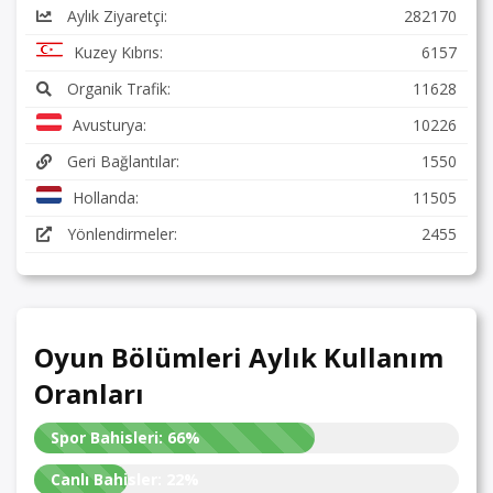
Aylık Ziyaretçi:
282170
Kuzey Kıbrıs:
6157
Organik Trafik:
11628
Avusturya:
10226
Geri Bağlantılar:
1550
Hollanda:
11505
Yönlendirmeler:
2455
Oyun Bölümleri Aylık Kullanım
Oranları
Spor Bahisleri:
66%
Canlı Bahisler:
22%