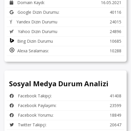
Domain Kaydı:
16.05.2021
Google Dizin Durumu:
40116
Yandex Dizin Durumu
24015
Yahoo Dizin Durumu
24896
Bing Dizin Durumu
10685
Alexa Sıralaması:
10288
Sosyal Medya Durum Analizi
Facebook Takipçi:
41408
Facebook Paylaşımı:
23599
Facebook Yorumu:
18849
Twitter Takipçi:
20647