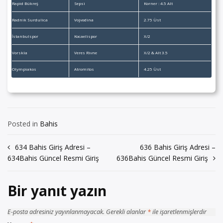
Rapid Bükreş
Sepsi
Korner : 4.5 Alt
Radnik Surdulica
Vojvodina
2.75 Üst
İstanbulspor
Kocaelispor
X/2
Vorskla
Veres Rivne
X/2 & Alt 3.5
Olympiakos
Atromitos
4.25 Üst
Posted in
Bahis
Yazı
634 Bahis Giriş Adresi –
636 Bahis Giriş Adresi –
634Bahis Güncel Resmi Giriş
636Bahis Güncel Resmi Giriş
gezinmesi
Bir yanıt yazın
E-posta adresiniz yayınlanmayacak.
Gerekli alanlar
*
ile işaretlenmişlerdir