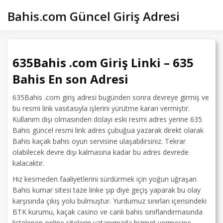
Skip
Bahis.com Güncel Giriş Adresi
to
content
635Bahis .com Giriş Linki – 635
Bahis En son Adresi
635Bahis .com giriş adresi bugünden sonra devreye girmiş ve
bu resmi link vasıtasıyla işlerini yürütme kararı vermiştir.
Kullanım dışı olmasınden dolayı eski resmi adres yerine 635
Bahis güncel resmi link adres çubuğua yazarak direkt olarak
Bahis kaçak bahis oyun servisine ulaşabilirsiniz. Tekrar
olabilecek devre dışı kalmasına kadar bu adres devrede
kalacaktır.
Hız kesmeden faaliyetlerini sürdürmek için yoğun uğraşan
Bahis kumar sitesi taze linke şıp diye geçiş yaparak bu olay
karşısında çıkış yolu bulmuştur. Yurdumuz sınırları içerisindeki
BTK kurumu, kaçak casino ve canlı bahis sınıflandırmasında
listelenen online sitelerin vatanımızda hizmet vermesine