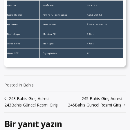
Varzim
Benfica-B
Skor : 3:3
Rapid Bükreş
FCV Farul Constanta
1/2 & Üst 4.5
Kolubara
Metalac GM
İlk Gol : Ev Sahibi
Denizlispor
Manisa FK
3 Üst
Veres Rivne
Mariupol’
4 Üst
Volos NFC
Olympiakos
X/1
Posted in
Bahis
Yazı
243 Bahis Giriş Adresi –
245 Bahis Giriş Adresi –
243Bahis Güncel Resmi Giriş
245Bahis Güncel Resmi Giriş
gezinmesi
Bir yanıt yazın