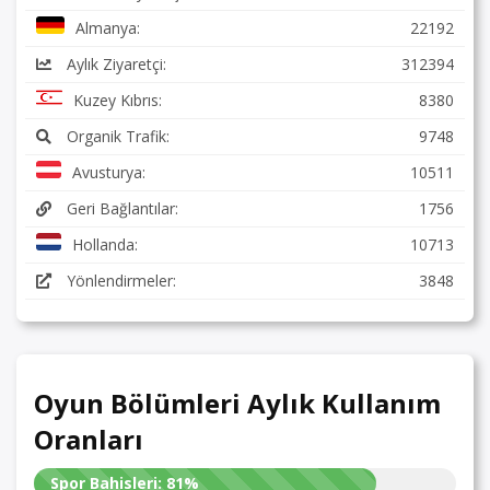
Almanya:
22192
Aylık Ziyaretçi:
312394
Kuzey Kıbrıs:
8380
Organik Trafik:
9748
Avusturya:
10511
Geri Bağlantılar:
1756
Hollanda:
10713
Yönlendirmeler:
3848
Oyun Bölümleri Aylık Kullanım
Oranları
Spor Bahisleri:
81%