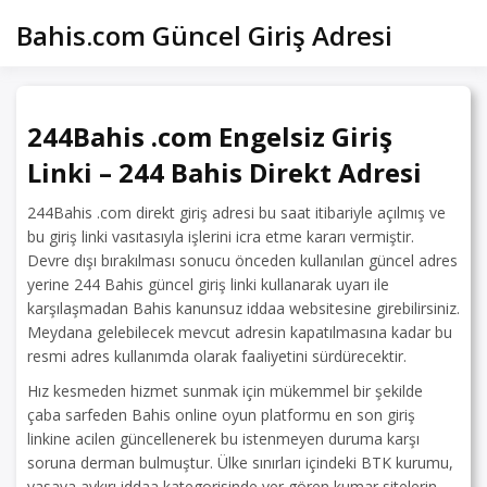
Skip
Bahis.com Güncel Giriş Adresi
to
content
244Bahis .com Engelsiz Giriş
Linki – 244 Bahis Direkt Adresi
244Bahis .com direkt giriş adresi bu saat itibariyle açılmış ve
bu giriş linki vasıtasıyla işlerini icra etme kararı vermiştir.
Devre dışı bırakılması sonucu önceden kullanılan güncel adres
yerine 244 Bahis güncel giriş linki kullanarak uyarı ile
karşılaşmadan Bahis kanunsuz iddaa websitesine girebilirsiniz.
Meydana gelebilecek mevcut adresin kapatılmasına kadar bu
resmi adres kullanımda olarak faaliyetini sürdürecektir.
Hız kesmeden hizmet sunmak için mükemmel bir şekilde
çaba sarfeden Bahis online oyun platformu en son giriş
linkine acilen güncellenerek bu istenmeyen duruma karşı
soruna derman bulmuştur. Ülke sınırları içindeki BTK kurumu,
yasaya aykırı iddaa kategorisinde yer gören kumar sitelerin