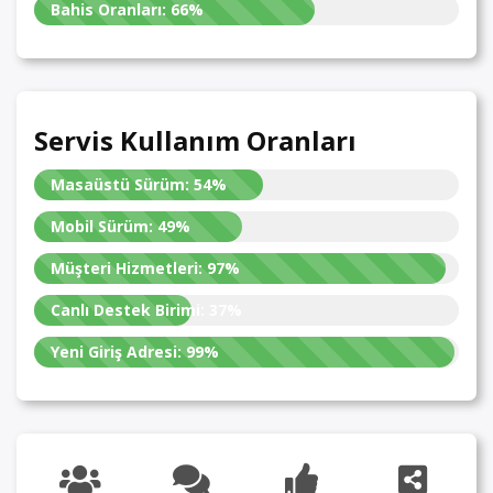
Bahis Oranları:
66%
Servis Kullanım Oranları
Masaüstü Sürüm:
54%
Mobil Sürüm:
49%
Müşteri Hizmetleri:
97%
Canlı Destek Birimi:
37%
Yeni Giriş Adresi:
99%