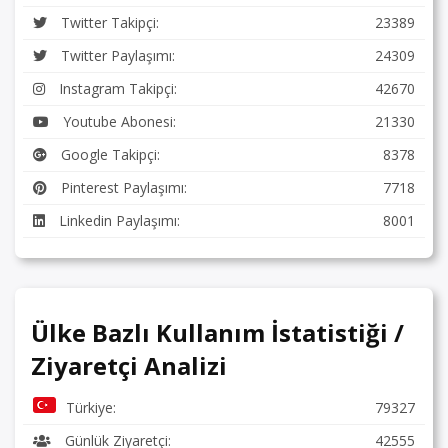
Twitter Takipçi:
23389
Twitter Paylaşımı:
24309
Instagram Takipçi:
42670
Youtube Abonesi:
21330
Google Takipçi:
8378
Pinterest Paylaşımı:
7718
Linkedin Paylaşımı:
8001
Ülke Bazlı Kullanım İstatistiği /
Ziyaretçi Analizi
Türkiye:
79327
Günlük Ziyaretçi:
42555