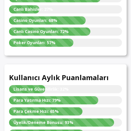
Canlı Bahisler:
27%
Casino Oyunları:
68%
Canlı Casino Oyunları:
72%
Poker Oyunları:
57%
Kullanıcı Aylık Puanlamaları
Lisans ve Güvenilirlik:
32%
Para Yatırma Hızı:
79%
Para Çekme Hızı:
65%
Üyelik/Deneme Bonusu:
93%