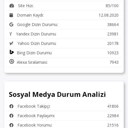
Site Hızı:
85/100
Domain Kaydı:
12.08.2020
Google Dizin Durumu:
38664
Yandex Dizin Durumu
23981
Yahoo Dizin Durumu
20178
Bing Dizin Durumu
10923
Alexa Sıralaması:
7943
Sosyal Medya Durum Analizi
Facebook Takipçi:
41806
Facebook Paylaşımı:
22984
Facebook Yorumu:
21516