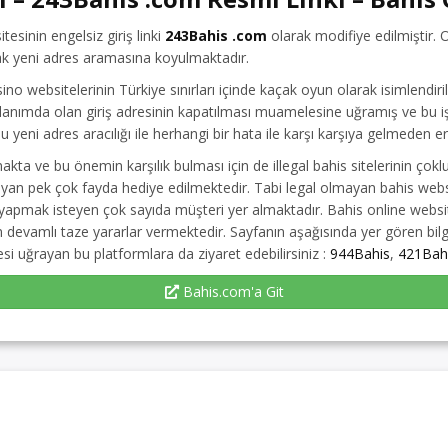
esinin engelsiz giriş linki
243Bahis .com
olarak modifiye edilmiştir. 
ak yeni adres aramasına koyulmaktadır.
casino websitelerinin Türkiye sınırları içinde kaçak oyun olarak isimlen
kullanımda olan giriş adresinin kapatılması muamelesine uğramış ve bu
yeni adres aracılığı ile herhangi bir hata ile karşı karşıya gelmeden e
 ve bu önemin karşılık bulması için de illegal bahis sitelerinin çoklu
n pek çok fayda hediye edilmektedir. Tabi legal olmayan bahis website
 yapmak isteyen çok sayıda müşteri yer almaktadır. Bahis online websi
devamlı taze yararlar vermektedir. Sayfanın aşağısında yer gören bilgiler
si uğrayan bu platformlara da ziyaret edebilirsiniz :
944Bahis
,
421Bah
Bahis.com'a Git