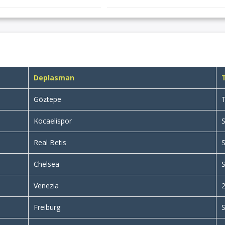
Deplasman
Göztepe
T
Kocaelispor
S
Real Betis
S
Chelsea
S
Venezia
2
Freiburg
S