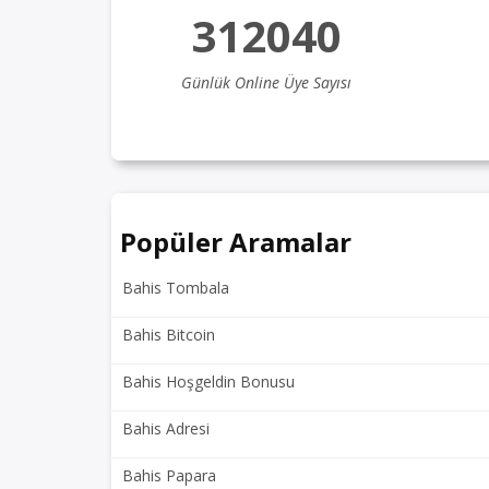
312040
Günlük Online Üye Sayısı
Popüler Aramalar
Bahis Tombala
Bahis Bitcoin
Bahis Hoşgeldin Bonusu
Bahis Adresi
Bahis Papara