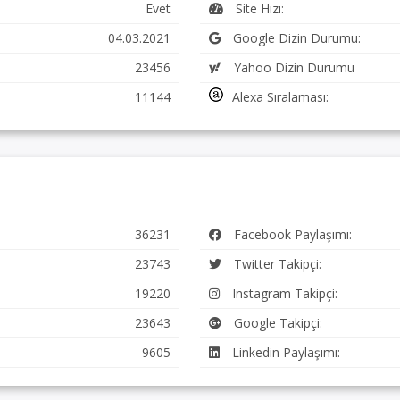
Evet
Site Hızı:
04.03.2021
Google Dizin Durumu:
23456
Yahoo Dizin Durumu
11144
Alexa Sıralaması:
i
36231
Facebook Paylaşımı:
23743
Twitter Takipçi:
19220
Instagram Takipçi:
23643
Google Takipçi:
9605
Linkedin Paylaşımı: