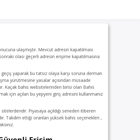
onucuna ulaşmıştır. Mevcut adresin kapatılması
Sonraki olası geçerli adresin erişime kapatılmasına
de geçiş yaparak bu tatsız olaya karşı soruna derman
alışma yürütmesine yasalar açısından müsaade
 Kaçak bahis websitelerinden birisi olan Bahis
ak için açılan bu yepyeni giriş adresini kullanmanız
 sitelerdendir. Piyasaya açıldığı seneden itiberen
 Takdim ettiği oranları yüksek bahis seçenekleri ,
aksınız.
 Güvenli Erişim