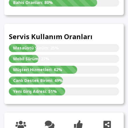
Bahis Oranları:
80%
Servis Kullanım Oranları
Masaüstü Sürüm:
25%
Mobil Sürüm:
27%
Müşteri Hizmetleri:
62%
Canlı Destek Birimi:
49%
Yeni Giriş Adresi:
51%