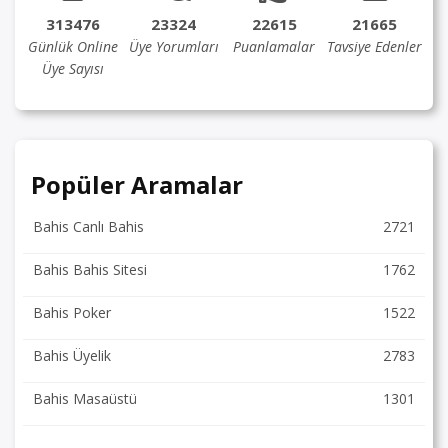
313476
23324
22615
21665
Günlük Online
Üye Yorumları
Puanlamalar
Tavsiye Edenler
Üye Sayısı
Popüler Aramalar
Bahis Canlı Bahis
2721
Bahis Bahis Sitesi
1762
Bahis Poker
1522
Bahis Üyelik
2783
Bahis Masaüstü
1301