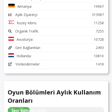
Almanya:
19967
Aylık Ziyaretçi:
313987
Kuzey Kıbrıs:
11258
Organik Trafik:
7255
Avusturya:
10728
Geri Bağlantılar:
2493
Hollanda:
10810
Yönlendirmeler:
1418
Oyun Bölümleri Aylık Kullanım
Oranları
Spor Bahisleri:
23%