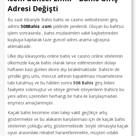
Adresi Değişti
Bu saat itibariyle Bahis bahis ve casino websitesinin giriş
adresi
508Bahis .com
şeklinde yenilendi. Oluşan bu bahtsız
işlem sonrasında , bahis müdavimleri vakit kaybetmeden
kuşkuya kapılarak taze güncel adres arama uğraşına
atılmaktadır.
Ülke dışı lokasyonlu online bahis ve casino online sitelerinin
ülkemizde kaçak bahis olarak lanse edilmesinden dolayı
haftanın bazı günleri devre dışı bırakılmaktadır. Bahis’in de
şimdiki giriş urlsi, mevcut adresin kapatılması muamelesine
tabi tutulmuş ve bu hâlden sonra
508 Bahis
giriş linkini
faaliyete sokmuştur ve siteye girmek isteyenlerin Bahis’e bu
yeni adres üzerinden herhangi bir hata ile karşılaşmadan
erişmesi amaçlanmıştır.
Kaçak bahis kesimine olan talep vakit geçtikçe artış
göstermekte ve bu alakanın karşılanması için de kaçak bahis
sitelerinin çokluğu artış göstermektedir. böyle olmasıyla kaçak
oyun arasındaki rekabet hararetlenmekte, müşteri odaklı