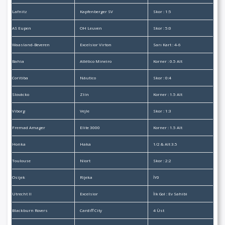
Lafnitz
Kapfenberger SV
Skor : 1:5
AS Eupen
OH Leuven
Skor : 5:0
Waasland-Beveren
Excelsior Virton
Sarı Kart : 4-6
Bahia
Atlético Mineiro
Korner : 0.5 Alt
Coritiba
Náutico
Skor : 0:4
Slovácko
Zlín
Korner : 1.5 Alt
Viborg
Vejle
Skor : 1:3
Fremad Amager
Elite 3000
Korner : 1.5 Alt
Honka
Haka
1/2 & Alt 3.5
Toulouse
Niort
Skor : 2:2
Osijek
Rijeka
İY0
Utrecht II
Excelsior
İlk Gol : Ev Sahibi
Blackburn Rovers
Cardiff City
4 Üst