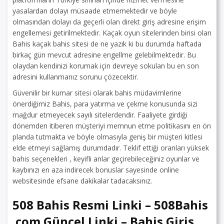
yasalardan dolayı müsaade etmemektedir ve böyle
olmasından dolayı da geçerli olan direkt giriş adresine erişim
engellemesi getirilmektedir. Kaçak oyun sitelerinden birisi olan
Bahis kaçak bahis sitesi de ne yazık ki bu durumda haftada
birkaç gün mevcut adresine engellme gelebilmektedir. Bu
olaydan kendinizi korumak için devreye sokulan bu en son
adresini kullanmanız sorunu çözecektir.
Güvenilir bir kumar sitesi olarak bahis müdavimlerine
önerdiğimiz Bahis, para yatırma ve çekme konusunda sizi
mağdur etmeyecek sayılı sitelerdendir. Faaliyete girdiği
dönemden itiberen müşteriyi memnun etme politikasını en ön
planda tutmakta ve böyle olmasıyla geniş bir müşteri kitlesi
elde etmeyi sağlamış durumdadır. Teklif ettiği oranları yüksek
bahis seçenekleri , keyifli anlar geçirebileceğiniz oyunlar ve
kaybınızı en aza indirecek bonuslar sayesinde online
websitesinde efsane dakikalar tadacaksınız.
508 Bahis Resmi Linki – 508Bahis
.com Güncel Linki – Bahis Giriş