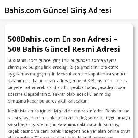
Skip
Bahis.com Güncel Giriş Adresi
to
content
508Bahis .com En son Adresi –
508 Bahis Güncel Resmi Adresi
508Bahis .com güncel giriş linki bugünden sonra yayına
alınmış ve bu giriş linki aracılığı ile çalışmalarını icra etme
uygulamasına geçmiştir. Mevcut adresin kapatılması sonucu
kullanım dışı kalan resmi adres yerine 508 Bahis resmi adres
bir yere not ederek sıkıntısız bir şekilde Bahis yasadışı iddaa
sitesine ulaşabilirsiniz. Tekrar olabilecek kullanım dışı
olmasına kadar bu adres aktif kalacaktır.
Kesintisiz servis için en iyi şekilde emek sarfeden Bahis online
sitesi yepyeni resmi linke jet hızında değişerek bu uygulamaya
karşı başarı göstermiştir. Vatanımızdaki sorumlu kuruluş,
kaçak casino ve canlı bahis kategorisinde yer alan online oyun
platformların Türkiye sınırları içinde hizmet vermesine