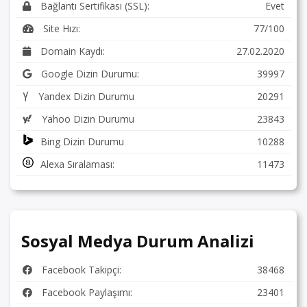
Bağlantı Sertifikası (SSL):
Evet
Site Hızı:
77/100
Domain Kaydı:
27.02.2020
Google Dizin Durumu:
39997
Yandex Dizin Durumu
20291
Yahoo Dizin Durumu
23843
Bing Dizin Durumu
10288
Alexa Sıralaması:
11473
Sosyal Medya Durum Analizi
Facebook Takipçi:
38468
Facebook Paylaşımı:
23401