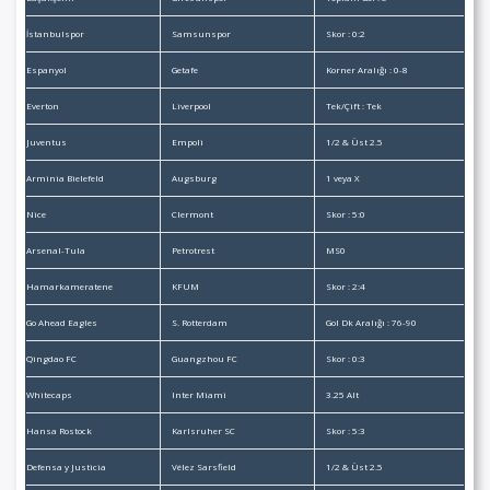
İstanbulspor
Samsunspor
Skor : 0:2
Espanyol
Getafe
Korner Aralığı : 0-8
Everton
Liverpool
Tek/Çift : Tek
Juventus
Empoli
1/2 & Üst 2.5
Arminia Bielefeld
Augsburg
1 veya X
Nice
Clermont
Skor : 5:0
Arsenal-Tula
Petrotrest
MS0
Hamarkameratene
KFUM
Skor : 2:4
Go Ahead Eagles
S. Rotterdam
Gol Dk Aralığı : 76-90
Qingdao FC
Guangzhou FC
Skor : 0:3
Whitecaps
Inter Miami
3.25 Alt
Hansa Rostock
Karlsruher SC
Skor : 5:3
Defensa y Justicia
Vélez Sarsfield
1/2 & Üst 2.5