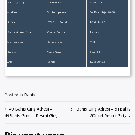
Sporting Braga
Belenenses
2 & Alt 2.5
Académica
Vilafranquense
Gol Dk Aralığı : 46-60
Buftea
FCV Farul Constanta
1/X & Üst 4.5
Radnicki Kragujevac
Crvena Zvezda
1 veya X
İstanbulspor
Samsunspor
MS1
Dnipro-1
Veres Rivne
Skor : 0:0
Aris
Lamia
1/2 & Üst 3.5
Posted in
Bahis
Yazı
49 Bahis Giriş Adresi –
51 Bahis Giriş Adresi – 51Bahis
49Bahis Güncel Resmi Giriş
Güncel Resmi Giriş
gezinmesi