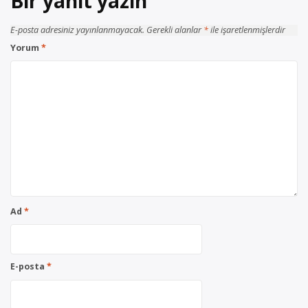
Bir yanıt yazın
E-posta adresiniz yayınlanmayacak.
Gerekli alanlar
*
ile işaretlenmişlerdir
Yorum
*
Ad
*
E-posta
*