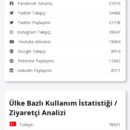
Facebook Yorumu:
21910
Twitter Takipçi:
24466
Twitter Paylaşımı:
21378
Instagram Takipçi:
39647
Youtube Abonesi:
19684
Google Takipçi:
8914
Pinterest Paylaşımı:
11662
Linkedin Paylaşımı:
8511
Ülke Bazlı Kullanım İstatistiği /
Ziyaretçi Analizi
Türkiye:
78501