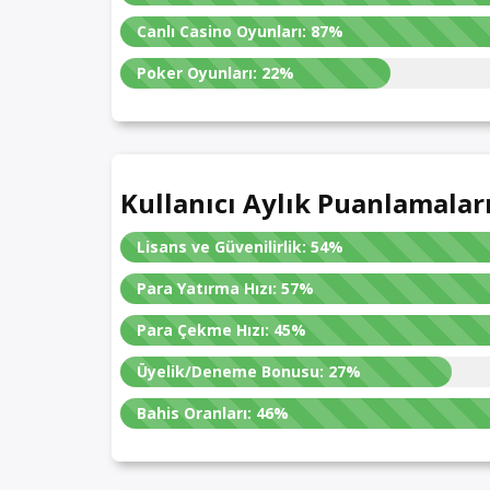
Canlı Casino Oyunları:
87%
Poker Oyunları:
22%
Kullanıcı Aylık Puanlamalar
Lisans ve Güvenilirlik:
54%
Para Yatırma Hızı:
57%
Para Çekme Hızı:
45%
Üyelik/Deneme Bonusu:
27%
Bahis Oranları:
46%