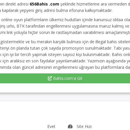
nin direkt adresi
656Bahis .com
şeklinde hizmetlerine ara vermeden d
a kapılarak yepyeni giriş adresi bulma eforuna kalkışmaktadır.
no online oyun platformların ülkemiz hudutları içinde kanunsuz iddaa ol
 giriş urlsi, BTK tarafından engellenmesi uygulamasına maruz kalmış 
mi link yoluyla hiçbir sorun ile rastlaşmadan varabilmesi amaçlanmıştı
ş göstermekte ve bu merakın karşılık bulması için de illegal bahis sitele
eriyi ön planda tutan çok sayıda promosyon sunulmaktadır. Tabi yasadı
için iyi bir tercih yapmak isteyen sayısız kişi bulunmaktadır. Bahis o
çin aralıksız en son faydalar yayınlamaktadır. Yazımızın aşağısında ye
llanımda olan güncel adresinin engellenmesi uğrayan bu platformlara da z
Bahis.com'a Git
Evet
Site Hızı: