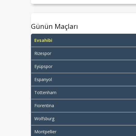
Günün Maçları
Evsahibi
Rizespor
Eyüpspor
Espanyol
Tottenham
Fiorentina
Wolfsburg
Montpellier