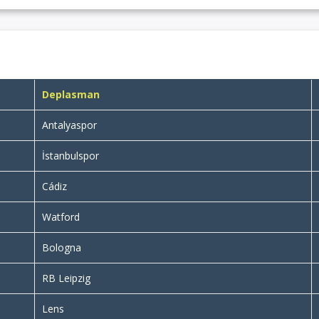
Deplasman
Antalyaspor
İstanbulspor
Cádiz
Watford
Bologna
RB Leipzig
Lens