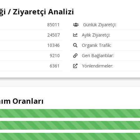
ği / Ziyaretçi Analizi
85011
Günlük Ziyaretçi:
24507
Aylık Ziyaretçi:
10346
Organik Trafik:
9210
Geri Bağlantılar:
6361
Yönlendirmeler:
nım Oranları