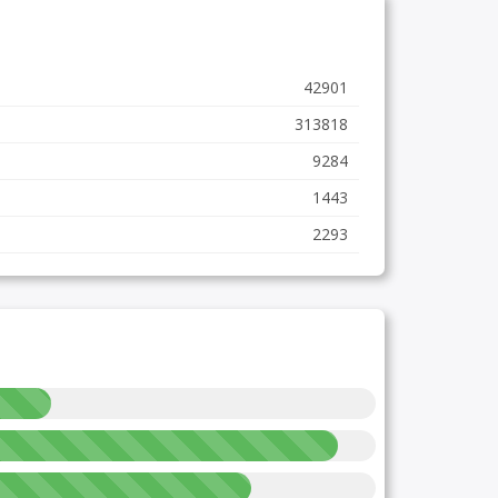
42901
313818
9284
1443
2293