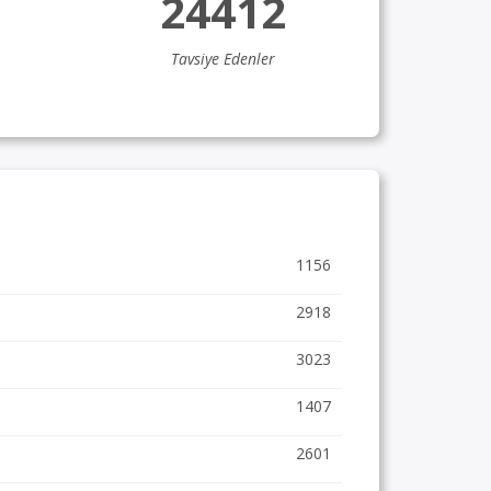
24412
Tavsiye Edenler
1156
2918
3023
1407
2601