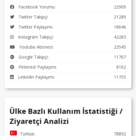
Facebook Yorumu:
22909
Twitter Takipçi:
21289
Twitter Paylaşımı:
18646
Instagram Takipçi:
42283
Youtube Abonesi:
23545
Google Takipçi:
11767
Pinterest Paylaşımı:
8162
Linkedin Paylaşımı:
11755
Ülke Bazlı Kullanım İstatistiği /
Ziyaretçi Analizi
Türkiye:
78892