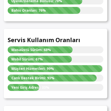
Üyelik/Deneme Bonusu:
78%
Bahis Oranları:
76%
Servis Kullanım Oranları
Masaüstü Sürüm:
68%
Mobil Sürüm:
67%
Müşteri Hizmetleri:
99%
Canlı Destek Birimi:
93%
Yeni Giriş Adresi:
33%