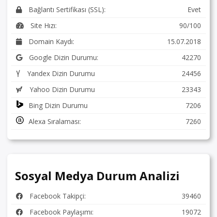
Bağlantı Sertifikası (SSL):
Evet
Site Hızı:
90/100
Domain Kaydı:
15.07.2018
Google Dizin Durumu:
42270
Yandex Dizin Durumu
24456
Yahoo Dizin Durumu
23343
Bing Dizin Durumu
7206
Alexa Sıralaması:
7260
Sosyal Medya Durum Analizi
Facebook Takipçi:
39460
Facebook Paylaşımı:
19072