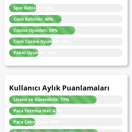
Spor Bahisleri:
24%
Canlı Bahisler:
46%
Casino Oyunları:
58%
Canlı Casino Oyunları:
38%
Poker Oyunları:
26%
Kullanıcı Aylık Puanlamaları
Lisans ve Güvenilirlik:
77%
Para Yatırma Hızı:
42%
Para Çekme Hızı:
23%