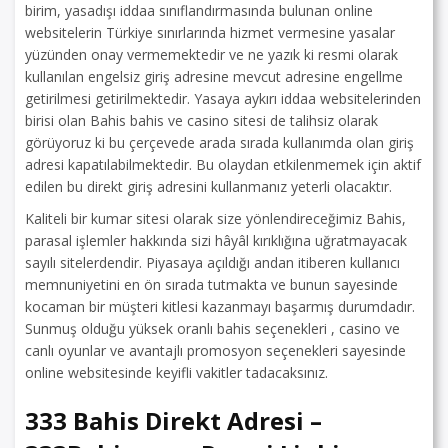
birim, yasadışı iddaa sınıflandırmasında bulunan online
websitelerin Türkiye sınırlarında hizmet vermesine yasalar
yüzünden onay vermemektedir ve ne yazık ki resmi olarak
kullanılan engelsiz giriş adresine mevcut adresine engellme
getirilmesi getirilmektedir. Yasaya aykırı iddaa websitelerinden
birisi olan Bahis bahis ve casino sitesi de talihsiz olarak
görüyoruz ki bu çerçevede arada sırada kullanımda olan giriş
adresi kapatılabilmektedir. Bu olaydan etkilenmemek için aktif
edilen bu direkt giriş adresini kullanmanız yeterli olacaktır.
Kaliteli bir kumar sitesi olarak size yönlendireceğimiz Bahis,
parasal işlemler hakkında sizi hâyâl kırıklığına uğratmayacak
sayılı sitelerdendir. Piyasaya açıldığı andan itiberen kullanıcı
memnuniyetini en ön sırada tutmakta ve bunun sayesinde
kocaman bir müşteri kitlesi kazanmayı başarmış durumdadır.
Sunmuş olduğu yüksek oranlı bahis seçenekleri , casino ve
canlı oyunlar ve avantajlı promosyon seçenekleri sayesinde
online websitesinde keyifli vakitler tadacaksınız.
333 Bahis Direkt Adresi –