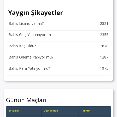
Yaygın Şikayetler
Bahis Lisansı var mı?
2821
Bahis Giriş Yapamıyorum
2355
Bahis Kaç Oldu?
2678
Bahis Ödeme Yapıyor mu?
1287
Bahis Para Yatırıyor mu?
1975
Günün Maçları
Evsahibi
Deplasman
Tahmin