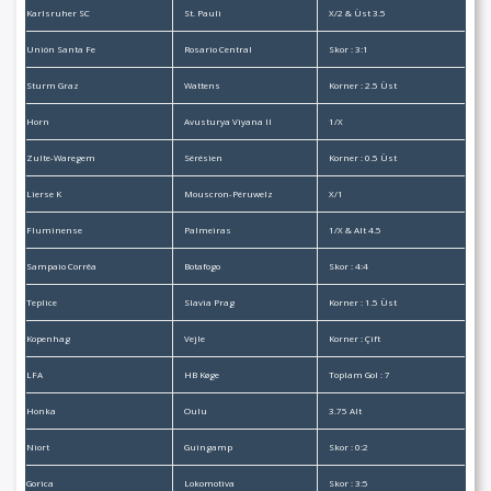
Karlsruher SC
St. Pauli
X/2 & Üst 3.5
Unión Santa Fe
Rosario Central
Skor : 3:1
Sturm Graz
Wattens
Korner : 2.5 Üst
Horn
Avusturya Viyana II
1/X
Zulte-Waregem
Sérésien
Korner : 0.5 Üst
Lierse K
Mouscron-Péruwelz
X/1
Fluminense
Palmeiras
1/X & Alt 4.5
Sampaio Corrêa
Botafogo
Skor : 4:4
Teplice
Slavia Prag
Korner : 1.5 Üst
Kopenhag
Vejle
Korner : Çift
LFA
HB Køge
Toplam Gol : 7
Honka
Oulu
3.75 Alt
Niort
Guingamp
Skor : 0:2
Gorica
Lokomotiva
Skor : 3:5