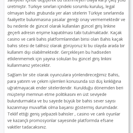
üretmiştir. Türkiye sınırları içindeki sorumlu kuruluş, legal
olmayan bahis grubunda yer alan sitelerin Türkiye sınırlarında
faaliyette bulunmasına yasalar gereği onay vermemektedir ve
bu nedenle de güncel olarak kullanılan güncel giriş linkine
geçerli adresin erişime kapatılması tabi tutulmaktadır. Kaçak
casino ve canlı bahis platformlarından birisi olan Bahis kaçak
bahis sitesi de talihsiz olarak görüyoruz ki bu olayda arada bir
kullanım dışı olabilmektedir. Gerçekleşen bu hadiseden
etkilenmemek için yayına sokulan bu güncel giriş linkini
kullanmanız yetecektir.
Sağlam bir site olarak oyunculara yönlendireceğimiz Bahis,
para yatırım ve çekim işlemleri konusunda sizi düş kırıklığına
uğratmayacak ender sitelerdendir. Kurulduğu dönemden beri
müşteriyi memnun etme politikasını en üst seviyede
bulundurmakta ve bu sayede büyük bir bahis sever sayısı
kazanmayı muvaffak olma başarısı göstermiş durumdadır.
Teklif ettiği geniş yelpazeli bahisler , casino ve canlı oyunlar
ve kazançlı promosyonlar sayesinde platformda efsane
vakitler tadacaksınız.