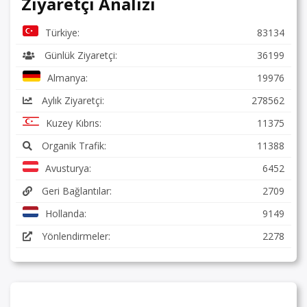
Ziyaretçi Analizi
Türkiye:
83134
Günlük Ziyaretçi:
36199
Almanya:
19976
Aylık Ziyaretçi:
278562
Kuzey Kıbrıs:
11375
Organik Trafik:
11388
Avusturya:
6452
Geri Bağlantılar:
2709
Hollanda:
9149
Yönlendirmeler:
2278