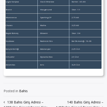
Legia Varşova
Slask Wroclaw
Korner : 4.5 Alt
Brann
Haugesund
Skor : 1:1
Moreirense
Sporting CP
2.75 Alt
Chaves
Mafra
3.25 Alt
Rapid Bükreş
Mioveni
Skor : 3:4
Vozdovac
Radnicki Nis
Gol Dk Aralığı : 16-30
Gençlerbirliği
Adanaspor
2.25 Üst
Inhulets’
Dynamo Kiev
2.5 Üst
Atromitos
Aris
4.25 Üst
Posted in
Bahis
Yazı
138 Bahis Giriş Adresi –
140 Bahis Giriş Adresi –