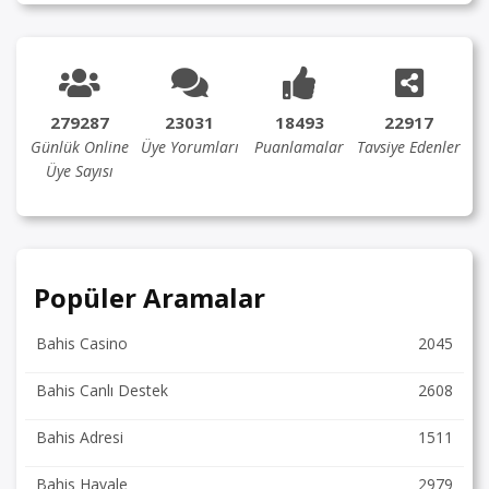
279287
23031
18493
22917
Günlük Online
Üye Yorumları
Puanlamalar
Tavsiye Edenler
Üye Sayısı
Popüler Aramalar
Bahis Casino
2045
Bahis Canlı Destek
2608
Bahis Adresi
1511
Bahis Havale
2979