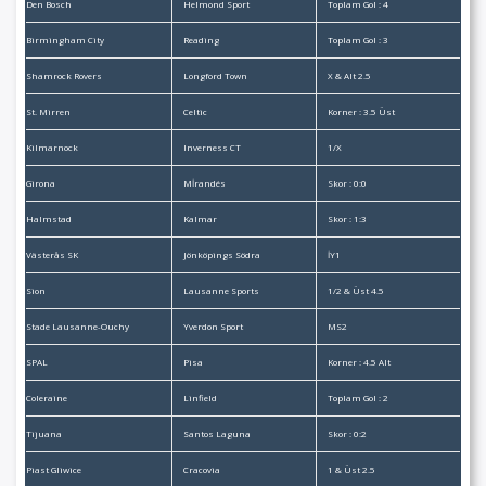
Den Bosch
Helmond Sport
Toplam Gol : 4
Birmingham City
Reading
Toplam Gol : 3
Shamrock Rovers
Longford Town
X & Alt 2.5
St. Mirren
Celtic
Korner : 3.5 Üst
Kilmarnock
Inverness CT
1/X
Girona
Mİrandés
Skor : 0:0
Halmstad
Kalmar
Skor : 1:3
Västerås SK
Jönköpings Södra
İY1
Sion
Lausanne Sports
1/2 & Üst 4.5
Stade Lausanne-Ouchy
Yverdon Sport
MS2
SPAL
Pisa
Korner : 4.5 Alt
Coleraine
Linfield
Toplam Gol : 2
Tijuana
Santos Laguna
Skor : 0:2
Piast Gliwice
Cracovia
1 & Üst 2.5