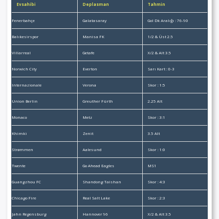
Evsahibi
Deplasman
Tahmin
Fenerbahçe
Galatasaray
Gol Dk Aralığı : 76-90
Balıkesirspor
Manisa FK
1/2 & Üst 2.5
Villarreal
Getafe
X/2 & Alt 3.5
Norwich City
Everton
Sarı Kart : 0-3
Internazionale
Verona
Skor : 1:5
Union Berlin
Greuther Fürth
2.25 Alt
Monaco
Metz
Skor : 3:1
Khimki
Zenit
3.5 Alt
Strømmen
Aalesund
Skor : 1:0
Twente
Go Ahead Eagles
MS1
Guangzhou FC
Shandong Taishan
Skor : 4:3
Chicago Fire
Real Salt Lake
Skor : 2:3
Jahn Regensburg
Hannover 96
X/2 & Alt 3.5