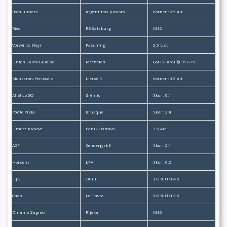
Boca Juniors
Argentinos Juniors
Korner : 2.5 Alt
Ried
RB Salzburg
MS2
Vorwärts Steyr
Pasching
2.5 Üst
Union Saint-Gilloise
Mechelen
Gol Dk Aralığı : 61-75
Mouscron-Péruwelz
Lierse K
Korner : 0.5 Alt
Atlético GO
Grêmio
Skor : 0:1
Ponte Preta
Brusque
Skor : 2:4
Hradec Králové
Baník Ostrava
3.5 Alt
AGF
SønderjyskE
Skor : 2:1
Horsens
LFA
Skor : 0:2
HJK
Oulu
1/2 & Üst 4.5
Caen
Le Havre
X/2 & Üst 2.5
Dinamo Zagreb
Rijeka
MS0