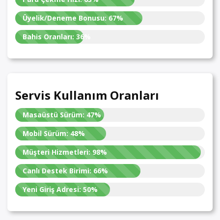
Üyelik/Deneme Bonusu:
67%
Bahis Oranları:
36%
Servis Kullanım Oranları
Masaüstü Sürüm:
47%
Mobil Sürüm:
48%
Müşteri Hizmetleri:
98%
Canlı Destek Birimi:
66%
Yeni Giriş Adresi:
50%