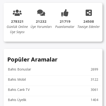
278321
21232
21719
24508
Günlük Online
Üye Yorumları
Puanlamalar
Tavsiye Edenler
Üye Sayısı
Popüler Aramalar
Bahis Bonuslar
2699
Bahis Mobil
3122
Bahis Canlı TV
3061
Bahis Üyelik
1404