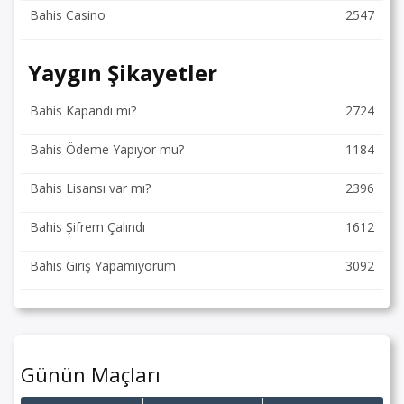
Bahis Casino
2547
Yaygın Şikayetler
Bahis Kapandı mı?
2724
Bahis Ödeme Yapıyor mu?
1184
Bahis Lisansı var mı?
2396
Bahis Şifrem Çalındı
1612
Bahis Giriş Yapamıyorum
3092
Günün Maçları