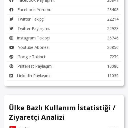
Facebook Paylaşımı:
20847
Facebook Yorumu:
23408
Twitter Takipçi:
22214
Twitter Paylaşımı:
22928
Instagram Takipçi:
36746
Youtube Abonesi:
20856
Google Takipçi:
7279
Pinterest Paylaşımı:
10080
Linkedin Paylaşımı:
11039
Ülke Bazlı Kullanım İstatistiği /
Ziyaretçi Analizi