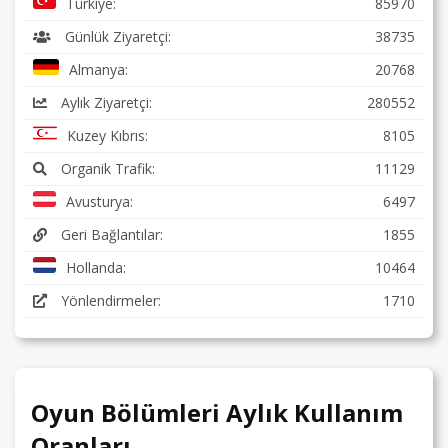
Türkiye:
85970
Günlük Ziyaretçi:
38735
Almanya:
20768
Aylık Ziyaretçi:
280552
Kuzey Kıbrıs:
8105
Organik Trafik:
11129
Avusturya:
6497
Geri Bağlantılar:
1855
Hollanda:
10464
Yönlendirmeler:
1710
Oyun Bölümleri Aylık Kullanım
Oranları