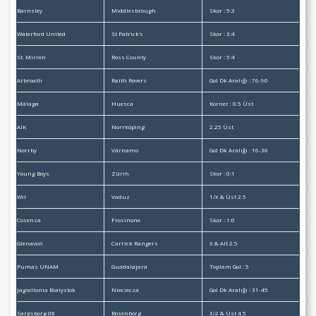
Barnsley
Middlesbrough
Skor : 5:3
Waterford United
St Patrick’s
Skor : 3:4
St. Mirren
Ross County
Skor : 5:4
Arbroath
Raith Rovers
Gol Dk Aralığı : 76-90
Málaga
Huesca
Korner : 0.5 Üst
AIK
Norrköping
2.25 Üst
Norrby
Värnamo
Gol Dk Aralığı : 16-30
Young Boys
Zürih
Skor : 0:1
Wil
Vaduz
1/X & Üst 2.5
Cosenza
Frosinone
Skor : 1:0
Glenavon
Carrick Rangers
X & Alt 2.5
Pumas UNAM
Guadalajara
Toplam Gol : 5
Jagiellonia Bialystok
Nieciecza
Gol Dk Aralığı : 31-45
Sarpsborg 08
Rosenborg
X/2 & Üst 4.5