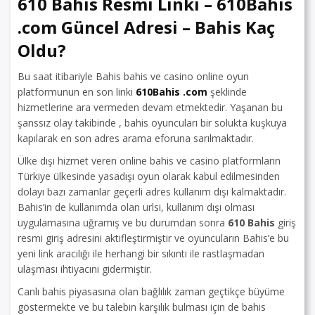
610 Bahis Resmi Linki – 610Bahis
.com Güncel Adresi – Bahis Kaç
Oldu?
Bu saat itibariyle Bahis bahis ve casino online oyun
platformunun en son linki
610Bahis .com
şeklinde
hizmetlerine ara vermeden devam etmektedir. Yaşanan bu
şanssız olay takibinde , bahis oyuncuları bir solukta kuşkuya
kapılarak en son adres arama eforuna sarılmaktadır.
Ülke dışı hizmet veren online bahis ve casino platformların
Türkiye ülkesinde yasadışı oyun olarak kabul edilmesinden
dolayı bazı zamanlar geçerli adres kullanım dışı kalmaktadır.
Bahis’in de kullanımda olan urlsi, kullanım dışı olması
uygulamasına uğramış ve bu durumdan sonra
610 Bahis
giriş
resmi giriş adresini aktifleştirmiştir ve oyuncuların Bahis’e bu
yeni link aracılığı ile herhangi bir sıkıntı ile rastlaşmadan
ulaşması ihtiyacını gidermiştir.
Canlı bahis piyasasına olan bağlılık zaman geçtikçe büyüme
göstermekte ve bu talebin karşılık bulması için de bahis