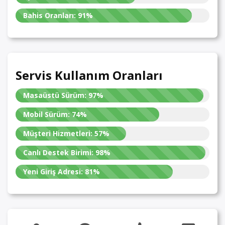
Bahis Oranları:
91%
Servis Kullanım Oranları
Masaüstü Sürüm:
97%
Mobil Sürüm:
74%
Müşteri Hizmetleri:
57%
Canlı Destek Birimi:
98%
Yeni Giriş Adresi:
81%