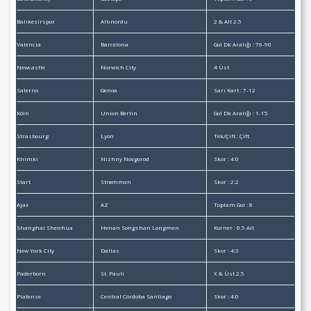
Balıkesirspor
Altınordu
2 & Alt 2.5
Valencia
Barcelona
Gol Dk Aralığı : 76-90
Newcastle
Norwich City
4 Üst
Salerno
Genoa
Sarı Kart : 7-12
Köln
Union Berlin
Gol Dk Aralığı : 1-15
Strasbourg
Lyon
Tek/Çift : Çift
Khimki
Nizhny Novgorod
Skor : 4:0
Start
Strømmen
Skor : 2:2
Ajax
AZ
Toplam Gol : 8
Shanghai Shenhua
Henan Songshan Longmen
Korner : 0.5 Alt
New York City
Dallas
Skor : 4:3
Paderborn
St. Pauli
X & Üst 2.5
Platense
Central Córdoba Santiago
Skor : 4:0