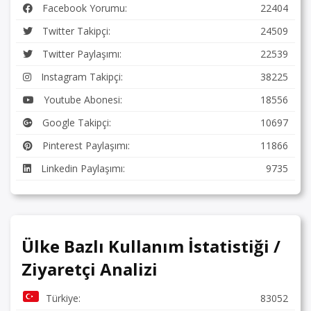
Facebook Yorumu:
22404
Twitter Takipçi:
24509
Twitter Paylaşımı:
22539
Instagram Takipçi:
38225
Youtube Abonesi:
18556
Google Takipçi:
10697
Pinterest Paylaşımı:
11866
Linkedin Paylaşımı:
9735
Ülke Bazlı Kullanım İstatistiği /
Ziyaretçi Analizi
Türkiye:
83052