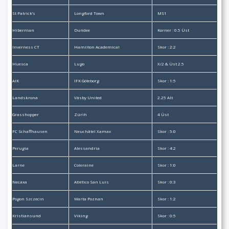
St Patrick’s
Longford Town
MS1
Hibernian
Dundee
Korner : 0.5 Üst
Inverness CT
Hamilton Academical
Skor : 2:2
Huesca
Lugo
X/2 & Üst 2.5
AIK
IFK Göteborg
Skor : 1:5
Landskrona
Väsby United
2.25 Alt
Grasshopper
Zürih
4 Üst
FC Schaffhausen
Neuchâtel Xamax
Skor : 5:0
Perugia
Alessandria
Skor : 4:2
Larne
Coleraine
Skor : 1:0
Necaxa
Atlético San Luis
Skor : 0:3
Pogon Szczecin
Warta Poznan
Skor : 1:2
Kristiansund
Viking
Skor : 0:5