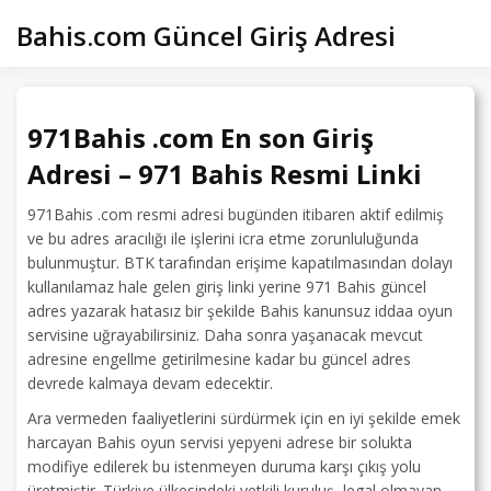
Skip
Bahis.com Güncel Giriş Adresi
to
content
971Bahis .com En son Giriş
Adresi – 971 Bahis Resmi Linki
971Bahis .com resmi adresi bugünden itibaren aktif edilmiş
ve bu adres aracılığı ile işlerini icra etme zorunluluğunda
bulunmuştur. BTK tarafından erişime kapatılmasından dolayı
kullanılamaz hale gelen giriş linki yerine 971 Bahis güncel
adres yazarak hatasız bir şekilde Bahis kanunsuz iddaa oyun
servisine uğrayabilirsiniz. Daha sonra yaşanacak mevcut
adresine engellme getirilmesine kadar bu güncel adres
devrede kalmaya devam edecektir.
Ara vermeden faaliyetlerini sürdürmek için en iyi şekilde emek
harcayan Bahis oyun servisi yepyeni adrese bir solukta
modifiye edilerek bu istenmeyen duruma karşı çıkış yolu
üretmiştir. Türkiye ülkesindeki yetkili kuruluş, legal olmayan