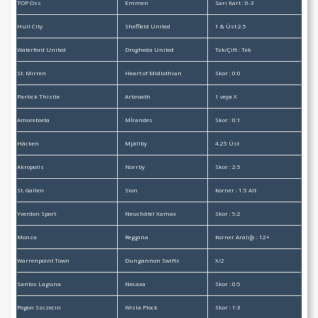
TOP Oss
Emmen
Sarı Kart : 0-3
Hull City
Sheffield United
1 & Üst 2.5
Waterford United
Drogheda United
Tek/Çift : Tek
St. Mirren
Heart of Midlothian
Skor : 0:0
Partick Thistle
Arbroath
1 veya X
Amorebieta
Mİrandés
Skor : 0:1
Häcken
Mjällby
4.25 Üst
Akropolis
Norrby
Skor : 2:5
St. Gallen
Sion
Korner : 1.5 Alt
Yverdon Sport
Neuchâtel Xamax
Skor : 5:2
Monza
Reggina
Korner Aralığı : 12+
Warrenpoint Town
Dungannon Swifts
X/2
Santos Laguna
Necaxa
Skor : 0:5
Pogon Szczecin
Wisla Plock
Skor : 1:3