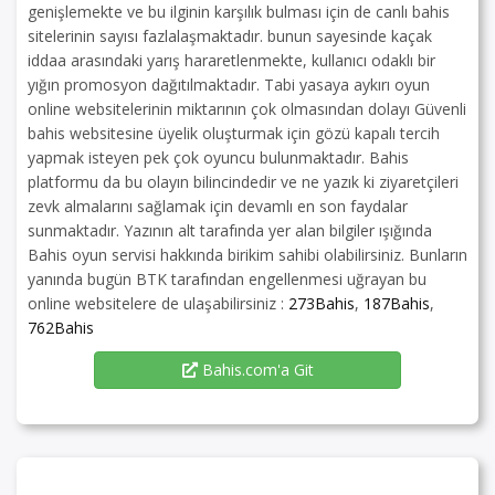
genişlemekte ve bu ilginin karşılık bulması için de canlı bahis
sitelerinin sayısı fazlalaşmaktadır. bunun sayesinde kaçak
iddaa arasındaki yarış hararetlenmekte, kullanıcı odaklı bir
yığın promosyon dağıtılmaktadır. Tabi yasaya aykırı oyun
online websitelerinin miktarının çok olmasından dolayı Güvenli
bahis websitesine üyelik oluşturmak için gözü kapalı tercih
yapmak isteyen pek çok oyuncu bulunmaktadır. Bahis
platformu da bu olayın bilincindedir ve ne yazık ki ziyaretçileri
zevk almalarını sağlamak için devamlı en son faydalar
sunmaktadır. Yazının alt tarafında yer alan bilgiler ışığında
Bahis oyun servisi hakkında birikim sahibi olabilirsiniz. Bunların
yanında bugün BTK tarafından engellenmesi uğrayan bu
online websitelere de ulaşabilirsiniz :
273Bahis
,
187Bahis
,
762Bahis
Bahis.com'a Git