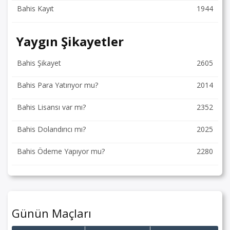
Bahis Kayıt
1944
Yaygın Şikayetler
Bahis Şikayet
2605
Bahis Para Yatırıyor mu?
2014
Bahis Lisansı var mı?
2352
Bahis Dolandırıcı mı?
2025
Bahis Ödeme Yapıyor mu?
2280
Günün Maçları