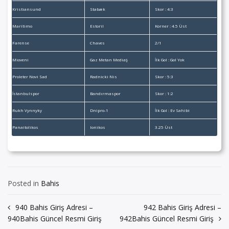
Kristiansund
Stabæk
Skor : 4:3
Marítimo
Estoril
Korner : 4.5 Üst
Farense
Chaves
2/1
Mioveni
Gaz Metan Mediaş
İlk Gol : Gol Yok
Proleter Novi Sad
Radnicki Nis
Skor : 5:3
İstanbulspor
Bandırmaspor
Skor : 1:2
Rukh Vynnyky
Dnipro-1
İlk Gol : Ev Sahibi
Panaitolikos
Ionikos
3.25 Üst
Posted in
Bahis
Yazı
940 Bahis Giriş Adresi –
942 Bahis Giriş Adresi –
940Bahis Güncel Resmi Giriş
942Bahis Güncel Resmi Giriş
gezinmesi