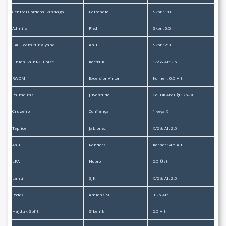
Central Córdoba Santiago
Patronato
Skor : 1:0
Admira
Ried
Skor : 0:5
FAC Team für Viyana
Anif
Skor : 2:3
Union Saint-Gilloise
Kortrijk
1/2 & Alt 2.5
RWDM
Excelsior Virton
Korner : 0.5 Alt
Palmeiras
Juventude
Gol Dk Aralığı : 76-90
Cruzeiro
Confiança
1 veya X
Teplice
Jablonec
X/2 & Alt 2.5
AaB
Randers
Korner : 4.5 Alt
LFA
Hobro
2.5 Üst
Lahti
SJK
X/2 & Alt 2.5
Rodez
Amiens SC
3.25 Alt
Hajduk Split
Sibenik
2.5 Alt