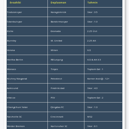
Evsahibi
Deplasman
Tahmin
Trabzonspor
Karagümrük
Skor : 3:5
İstanbulspor
Bandırmaspor
Skor : 1:3
Elche
Granada
2.25 Üst
Burnley
M. United
2.25 Alt
Verona
Milan
X/2
Hertha Berlin
RB Leipzig
X/2 & Alt 3.5
Monaco
Troyes
Toplam Gol : 1
Nizhny Novgorod
Petrotrest
Korner Aralığı : 12+
Aalesund
Fredrikstad
Skor : 4:3
Vitesse
PSV
Toplam Gol : 2
Changchun Yatai
Qingdao FC
Skor : 1:3
Nashville SC
Cincinnati
MS2
Werder Bremen
Karlsruher SC
Skor : 0:1