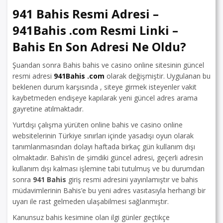
941 Bahis Resmi Adresi –
941Bahis .com Resmi Linki –
Bahis En Son Adresi Ne Oldu?
Şuandan sonra Bahis bahis ve casino online sitesinin güncel
resmi adresi
941Bahis .com
olarak değişmiştir. Uygulanan bu
beklenen durum karşısında , siteye girmek isteyenler vakit
kaybetmeden endişeye kapılarak yeni güncel adres arama
gayretine atılmaktadır.
Yurtdışı çalışma yürüten online bahis ve casino online
websitelerinin Türkiye sınırları içinde yasadışı oyun olarak
tanımlanmasından dolayı haftada birkaç gün kullanım dışı
olmaktadır. Bahis’in de şimdiki güncel adresi, geçerli adresin
kullanım dışı kalması işlemine tabi tutulmuş ve bu durumdan
sonra
941 Bahis
giriş resmi adresini yayınlamıştır ve bahis
müdavimlerinin Bahis’e bu yeni adres vasıtasıyla herhangi bir
uyarı ile rast gelmeden ulaşabilmesi sağlanmıştır.
Kanunsuz bahis kesimine olan ilgi günler geçtikçe