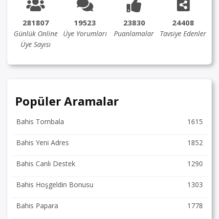
281807
19523
23830
24408
Günlük Online
Üye Yorumları
Puanlamalar
Tavsiye Edenler
Üye Sayısı
Popüler Aramalar
Bahis Tombala
1615
Bahis Yeni Adres
1852
Bahis Canlı Destek
1290
Bahis Hoşgeldin Bonusu
1303
Bahis Papara
1778