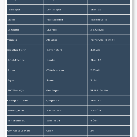
Tuzlaspor
Denizlispor
Skor : 2:5
Sevilla
Real Sociedad
Toplam Gol : 8
M. United
Liverpool
X & Üst 2.5
Venezia
Atalanta
Korner Aralığı : 9-11
Greuther Fürth
E. Frankfurt
4.25 Alt
Saint-Étienne
Nantes
Skor : 1:1
Rostov
CSKA Moskova
2.25 Alt
Bryne
Åsane
3 Üst
RKC Waalwijk
Groningen
İlk Gol : Gol Yok
Changchun Yatai
Qingdao FC
Skor : 3:1
New England
Nashville SC
2.75 Üst
Karlsruher SC
Schalke 04
4 Üst
Gimnasia La Plata
Colón
2/1