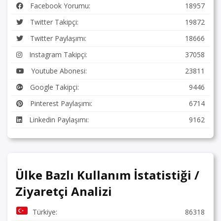
Facebook Yorumu:
18957
Twitter Takipçi:
19872
Twitter Paylaşımı:
18666
Instagram Takipçi:
37058
Youtube Abonesi:
23811
Google Takipçi:
9446
Pinterest Paylaşımı:
6714
Linkedin Paylaşımı:
9162
Ülke Bazlı Kullanım İstatistiği /
Ziyaretçi Analizi
Türkiye:
86318