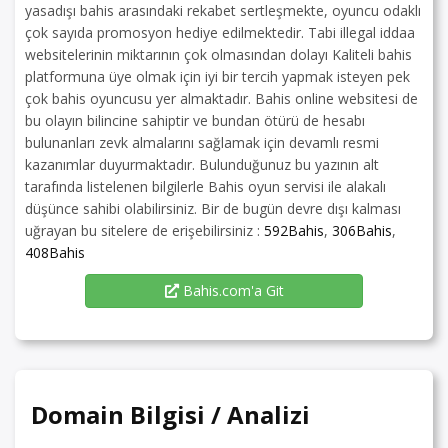
yasadışı bahis arasındaki rekabet sertleşmekte, oyuncu odaklı
çok sayıda promosyon hediye edilmektedir. Tabi illegal iddaa
websitelerinin miktarının çok olmasından dolayı Kaliteli bahis
platformuna üye olmak için iyi bir tercih yapmak isteyen pek
çok bahis oyuncusu yer almaktadır. Bahis online websitesi de
bu olayın bilincine sahiptir ve bundan ötürü de hesabı
bulunanları zevk almalarını sağlamak için devamlı resmi
kazanımlar duyurmaktadır. Bulunduğunuz bu yazının alt
tarafında listelenen bilgilerle Bahis oyun servisi ile alakalı
düşünce sahibi olabilirsiniz. Bir de bugün devre dışı kalması
uğrayan bu sitelere de erişebilirsiniz :
592Bahis
,
306Bahis
,
408Bahis
Bahis.com'a Git
Domain Bilgisi / Analizi