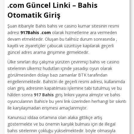
.com Güncel Linki – Bahis
Otomatik Giriş
Şuan itibariyle Bahis bahis ve casino kumar sitesinin resmi
adresi
917Bahis .com
olarak hizmetlerine ara vermeden
devam etmektedir. Oluşan bu talihsiz durum sonrasında ,
kayıtlı ve ziyaretçiler çabucak üzüntüye kapılarak geçerli
güncel adres arama girişimine girmektedir.
Ülke sınırları dışı çalışma yürüten çevirimiçi bahis ve casino
sitelerinin ülkemiz hudutları içinde yasadışı oyun olarak
görülmesinden dolayı bazı zamanlar BTK tarafından
engellenmektedir. Bahis’in de geçerli resmi adresi, kullanımda
olan giriş adresinin kapatılması işlemine tabi tutulmuş ve bu
hâlden sonra
917 Bahis
giriş linkini yayına almıştır ve bahis
oyuncularının Bahis’e bu yeni link üzerinden herhangi bir sıkıntı
ile karşılaşmadan erişmesi amaçlanmıştır.
Kanunsuz iddaa ortamına olan alaka gittikçe artış
göstermekte ve bu önemin karşılık bulması için de illegal
bahis sitelerinin çokluğu yükselmektedir. böyle olmasıyla