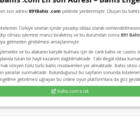
n en son adresi
891Bahis .com
şeklinde yenilenmiştir. Oluşan bu bahts
telerinin Türkiye sınırları içinde yasadışı iddaa olarak isimlendirilme
ım dışı olması işlemine maruz bırakılmış ve bu durumdan sonra
891 Bahi
 karşıya gelmeden girebilmesi amaçlanmıştır.
şlemekte ve bu alakanın karşılık bulması için de canlı bahis ve casino 
landa tutan bir hayli kazanım dağıtılmaktadır. Tabi illegal iddaa kumar
k isteyen türlü türlü bahis müdavimleri yer almaktadır. Bahis sitesi d
 yararlar sunmaktadır. Bulunduğunuz bu sayfanın sonunda listelenen bilg
engellme getirilmesi uğrayan bu online oyun platformlara da göz gezdire
Bahis.com'a Git