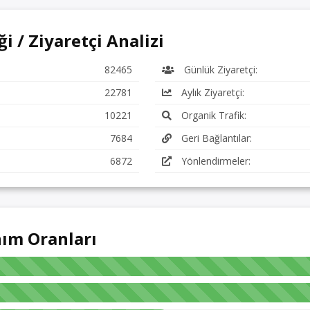
ği / Ziyaretçi Analizi
82465
Günlük Ziyaretçi:
22781
Aylık Ziyaretçi:
10221
Organik Trafik:
7684
Geri Bağlantılar:
6872
Yönlendirmeler:
nım Oranları