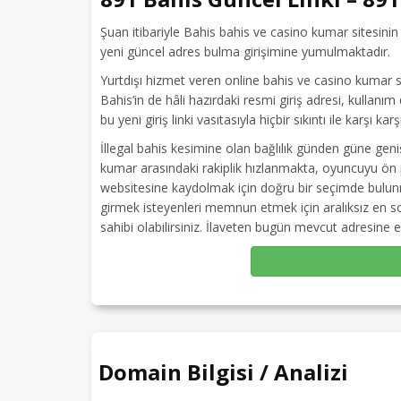
Şuan itibariyle Bahis bahis ve casino kumar sitesini
yeni güncel adres bulma girişimine yumulmaktadır.
Yurtdışı hizmet veren online bahis ve casino kumar si
Bahis’in de hâli hazırdaki resmi giriş adresi, kullan
bu yeni giriş linki vasıtasıyla hiçbir sıkıntı ile karşı
İllegal bahis kesimine olan bağlılık günden güne geni
kumar arasındaki rakiplik hızlanmakta, oyuncuyu ön p
websitesine kaydolmak için doğru bir seçimde bulunma
girmek isteyenleri memnun etmek için aralıksız en son
sahibi olabilirsiniz. İlaveten bugün mevcut adresine 
Domain Bilgisi / Analizi