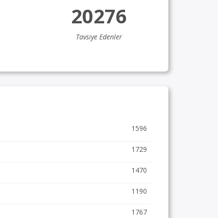
20276
Tavsiye Edenler
1596
1729
1470
1190
1767