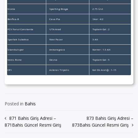
Vizela
Sporting Braga
2.75 Üst
Benfica-B
Casa Pia
Skor : 4:2
FCV Farul Constanta
UTA Arad
Toplam Gol : 2
Spartak Subotica
Novi Pazar
3 Alt
İstanbulspor
Ankaragücü
Korner : 1.5 Alt
Veres Rivne
Desna
Toplam Gol : 5
OFI
Asteras Tripolis
Gol Dk Aralığı : 1-15
Posted in
Bahis
Yazı
871 Bahis Giriş Adresi –
873 Bahis Giriş Adresi –
871Bahis Güncel Resmi Giriş
873Bahis Güncel Resmi Giriş
gezinmesi