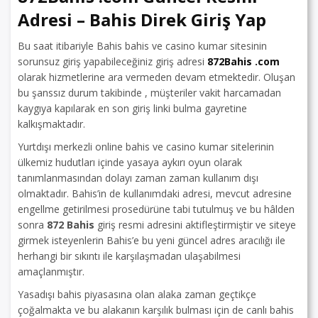
Adresi – Bahis Direk Giriş Yap
Bu saat itibariyle Bahis bahis ve casino kumar sitesinin
sorunsuz giriş yapabileceğiniz giriş adresi
872Bahis .com
olarak hizmetlerine ara vermeden devam etmektedir. Oluşan
bu şanssız durum takibinde , müşteriler vakit harcamadan
kaygıya kapılarak en son giriş linki bulma gayretine
kalkışmaktadır.
Yurtdışı merkezli online bahis ve casino kumar sitelerinin
ülkemiz hudutları içinde yasaya aykırı oyun olarak
tanımlanmasından dolayı zaman zaman kullanım dışı
olmaktadır. Bahis’in de kullanımdaki adresi, mevcut adresine
engellme getirilmesi prosedürüne tabi tutulmuş ve bu hâlden
sonra
872 Bahis
giriş resmi adresini aktifleştirmiştir ve siteye
girmek isteyenlerin Bahis’e bu yeni güncel adres aracılığı ile
herhangi bir sıkıntı ile karşılaşmadan ulaşabilmesi
amaçlanmıştır.
Yasadışı bahis piyasasına olan alaka zaman geçtikçe
çoğalmakta ve bu alakanın karşılık bulması için de canlı bahis