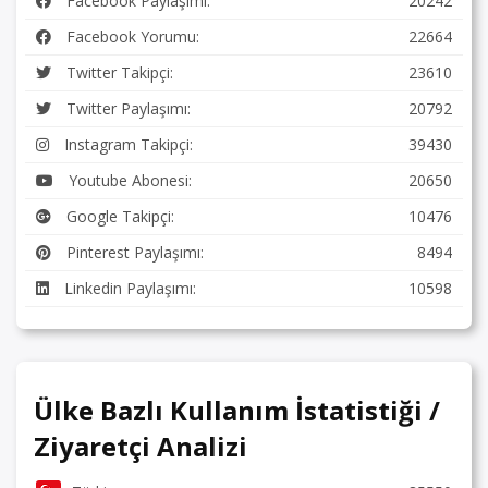
Facebook Paylaşımı:
20242
Facebook Yorumu:
22664
Twitter Takipçi:
23610
Twitter Paylaşımı:
20792
Instagram Takipçi:
39430
Youtube Abonesi:
20650
Google Takipçi:
10476
Pinterest Paylaşımı:
8494
Linkedin Paylaşımı:
10598
Ülke Bazlı Kullanım İstatistiği /
Ziyaretçi Analizi