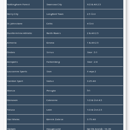
Nottingham Forest
Swansea City
X/2 & Alt 2.5
Derry City
Longford Town
2.5 Üst
St. Johnstone
Celtic
4 Üst
Dunfermline Athletic
Raith Rovers
2 & Alt 2.5
Almería
Girona
1 & Alt 2.5
Örebro
Sirius
Skor : 5:1
Akropolis
Falkenberg
Skor : 2:4
Lausanne Sports
Sion
X veya 2
Yverdon Sport
Vaduz
3.25 Alt
Monza
Perugia
İY1
Glenavon
Coleraine
1/2 & Üst 4.5
Toluca
León
1/2 & Üst 2.5
Stal Mielec
Górnik Zabrze
3.75 Alt
Stabæk
Haugesund
Gol Dk Aralığı : 16-30