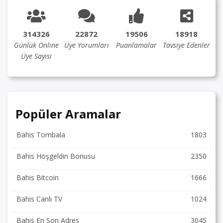
314326
22872
19506
18918
Günlük Online
Üye Yorumları
Puanlamalar
Tavsiye Edenler
Üye Sayısı
Popüler Aramalar
Bahis Tombala
1803
Bahis Hoşgeldin Bonusu
2350
Bahis Bitcoin
1666
Bahis Canlı TV
1024
Bahis En Son Adres
3045