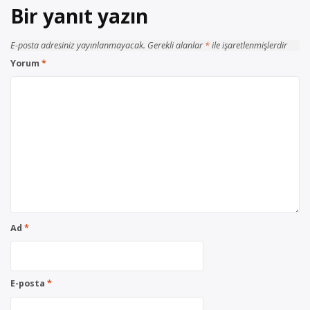
Bir yanıt yazın
E-posta adresiniz yayınlanmayacak.
Gerekli alanlar
*
ile işaretlenmişlerdir
Yorum
*
Ad
*
E-posta
*