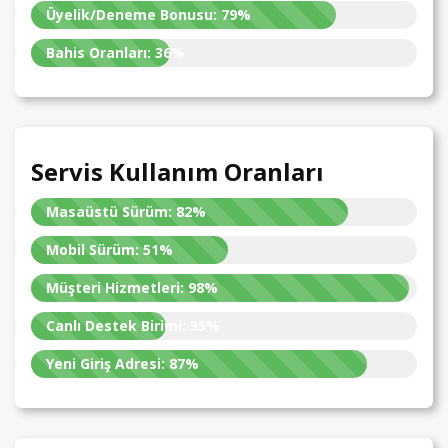
Üyelik/Deneme Bonusu:
79%
Bahis Oranları:
36%
Servis Kullanım Oranları
Masaüstü Sürüm:
82%
Mobil Sürüm:
51%
Müşteri Hizmetleri:
98%
Canlı Destek Birimi:
35%
Yeni Giriş Adresi:
87%