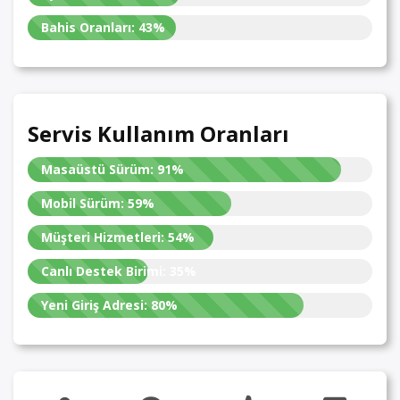
Bahis Oranları:
43%
Servis Kullanım Oranları
Masaüstü Sürüm:
91%
Mobil Sürüm:
59%
Müşteri Hizmetleri:
54%
Canlı Destek Birimi:
35%
Yeni Giriş Adresi:
80%