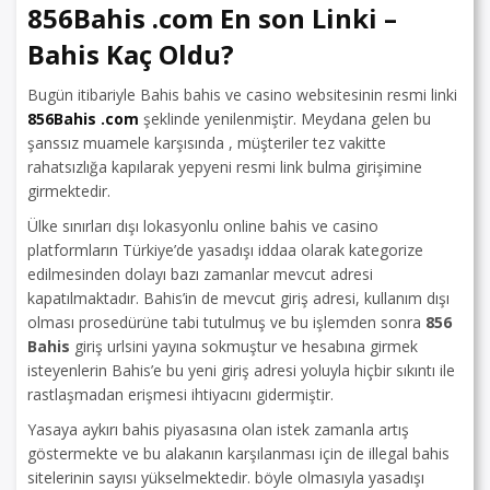
856Bahis .com En son Linki –
Bahis Kaç Oldu?
Bugün itibariyle Bahis bahis ve casino websitesinin resmi linki
856Bahis .com
şeklinde yenilenmiştir. Meydana gelen bu
şanssız muamele karşısında , müşteriler tez vakitte
rahatsızlığa kapılarak yepyeni resmi link bulma girişimine
girmektedir.
Ülke sınırları dışı lokasyonlu online bahis ve casino
platformların Türkiye’de yasadışı iddaa olarak kategorize
edilmesinden dolayı bazı zamanlar mevcut adresi
kapatılmaktadır. Bahis’in de mevcut giriş adresi, kullanım dışı
olması prosedürüne tabi tutulmuş ve bu işlemden sonra
856
Bahis
giriş urlsini yayına sokmuştur ve hesabına girmek
isteyenlerin Bahis’e bu yeni giriş adresi yoluyla hiçbir sıkıntı ile
rastlaşmadan erişmesi ihtiyacını gidermiştir.
Yasaya aykırı bahis piyasasına olan istek zamanla artış
göstermekte ve bu alakanın karşılanması için de illegal bahis
sitelerinin sayısı yükselmektedir. böyle olmasıyla yasadışı