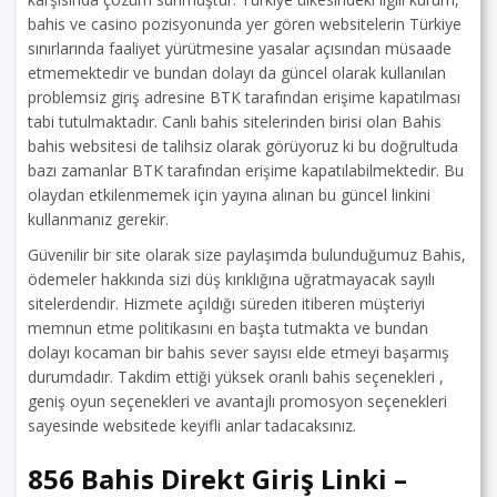
bahis ve casino pozisyonunda yer gören websitelerin Türkiye
sınırlarında faaliyet yürütmesine yasalar açısından müsaade
etmemektedir ve bundan dolayı da güncel olarak kullanılan
problemsiz giriş adresine BTK tarafından erişime kapatılması
tabi tutulmaktadır. Canlı bahis sitelerinden birisi olan Bahis
bahis websitesi de talihsiz olarak görüyoruz ki bu doğrultuda
bazı zamanlar BTK tarafından erişime kapatılabilmektedir. Bu
olaydan etkilenmemek için yayına alınan bu güncel linkini
kullanmanız gerekir.
Güvenilir bir site olarak size paylaşımda bulunduğumuz Bahis,
ödemeler hakkında sizi düş kırıklığına uğratmayacak sayılı
sitelerdendir. Hizmete açıldığı süreden itiberen müşteriyi
memnun etme politikasını en başta tutmakta ve bundan
dolayı kocaman bir bahis sever sayısı elde etmeyi başarmış
durumdadır. Takdim ettiği yüksek oranlı bahis seçenekleri ,
geniş oyun seçenekleri ve avantajlı promosyon seçenekleri
sayesinde websitede keyifli anlar tadacaksınız.
856 Bahis Direkt Giriş Linki –