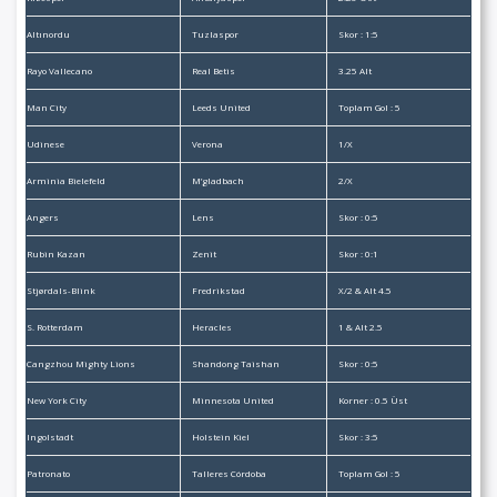
Altınordu
Tuzlaspor
Skor : 1:5
Rayo Vallecano
Real Betis
3.25 Alt
Man City
Leeds United
Toplam Gol : 5
Udinese
Verona
1/X
Arminia Bielefeld
M’gladbach
2/X
Angers
Lens
Skor : 0:5
Rubin Kazan
Zenit
Skor : 0:1
Stjørdals-Blink
Fredrikstad
X/2 & Alt 4.5
S. Rotterdam
Heracles
1 & Alt 2.5
Cangzhou Mighty Lions
Shandong Taishan
Skor : 0:5
New York City
Minnesota United
Korner : 0.5 Üst
Ingolstadt
Holstein Kiel
Skor : 3:5
Patronato
Talleres Córdoba
Toplam Gol : 5