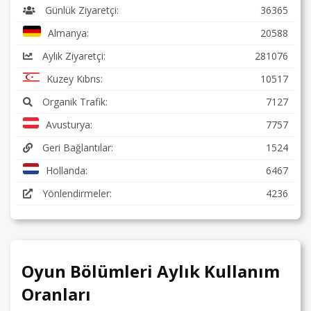
Günlük Ziyaretçi:
36365
Almanya:
20588
Aylık Ziyaretçi:
281076
Kuzey Kıbrıs:
10517
Organik Trafik:
7127
Avusturya:
7757
Geri Bağlantılar:
1524
Hollanda:
6467
Yönlendirmeler:
4236
Oyun Bölümleri Aylık Kullanım
Oranları