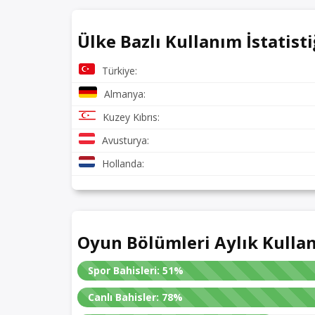
Ülke Bazlı Kullanım İstatisti
Türkiye:
Almanya:
Kuzey Kıbrıs:
Avusturya:
Hollanda:
Oyun Bölümleri Aylık Kulla
Spor Bahisleri:
51%
Canlı Bahisler:
78%