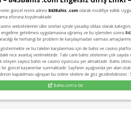
esinin güncel resmi adresi
843Bahis .com
olarak modifiye edildi. Uygu
ulama eforuna koyulmaktadır.
e casino websitelerinin ülke sınırları içinde yasadışı iddaa olarak kateg
ne engellme getirilmesi uygulamasına uğramış ve bu işlemden sonra
84
racılığı ile herhangi bir problem ile karşılaşmadan varması amaçlanmış
stermekte ve bu talebin karşılanması için de bahis ve casino platf
daklı nice avantaj verilmektedir. Tabi canlı bahis sitelerinin çok sayıda
 isteyen sayısız bahis ve casino oyuncusu yer almaktadır. Bahis sites
 bir güncel kazanımlar sunmaktadır. Sayfanın aşağısında yer alan istatis
dresin kapatılması uğrayan bu online sitelere de göz gezdirebilirsiniz :
Bahis.com'a Git