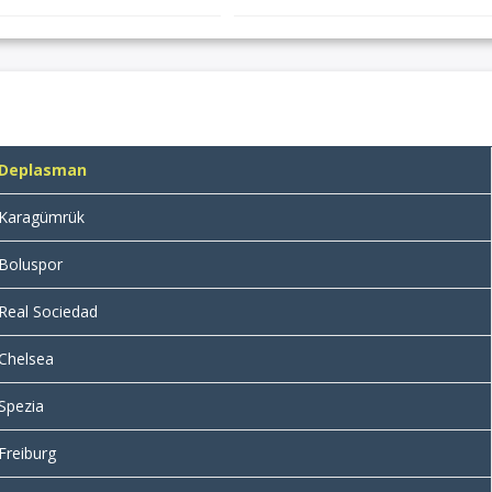
Deplasman
Karagümrük
Boluspor
Real Sociedad
Chelsea
Spezia
Freiburg