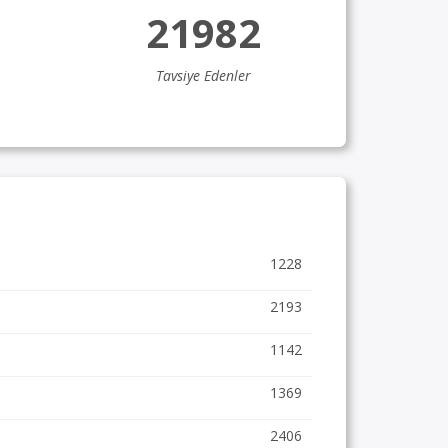
21982
Tavsiye Edenler
1228
2193
1142
1369
2406