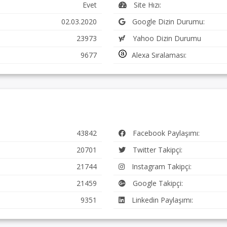
Evet
Site Hızı:
02.03.2020
Google Dizin Durumu:
23973
Yahoo Dizin Durumu
9677
Alexa Sıralaması:
i
43842
Facebook Paylaşımı:
20701
Twitter Takipçi:
21744
Instagram Takipçi:
21459
Google Takipçi:
9351
Linkedin Paylaşımı: