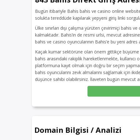
Bugün itibariyle Bahis bahis ve casino online websit
solukta tereddüde kapılarak yepyeni giriş linki sorg
Ülke sınırları dışı çalışma yürüten çevirimiçi bahis v
kalmaktadır. Bahis’in de resmi urlsi, mevcut adresi
bahis ve casino oyuncularının Bahis’e bu yeni adres a
Kaçak kumar sektörüne olan önem gittikçe büyüme gö
bahis arasındaki rakiplik hareketlenmekte, kullanıcı o
platformuna kayıt olmak için doğru bir seçim yapmak
bahis oyuncularını zevk almalarını sağlamak için ikide
düşünce sahibi olabilirsiniz. İlaveten bugün mevcut a
Domain Bilgisi / Analizi