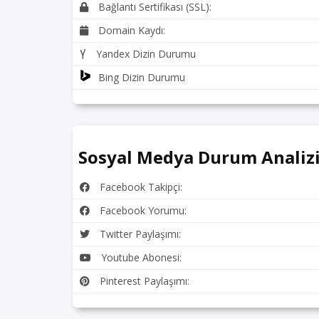
Bağlantı Sertifikası (SSL):
Domain Kaydı:
Yandex Dizin Durumu
Bing Dizin Durumu
Sosyal Medya Durum Analiz
Facebook Takipçi:
Facebook Yorumu:
Twitter Paylaşımı:
Youtube Abonesi:
Pinterest Paylaşımı: