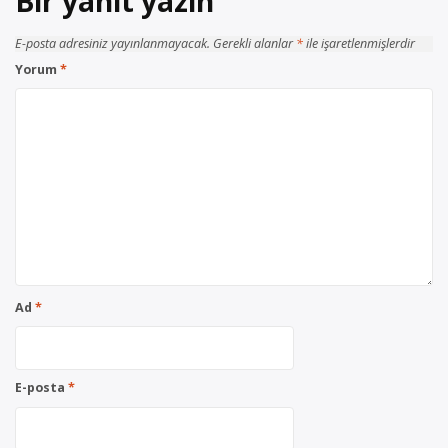
Bir yanıt yazın
E-posta adresiniz yayınlanmayacak.
Gerekli alanlar
*
ile işaretlenmişlerdir
Yorum
*
Ad
*
E-posta
*