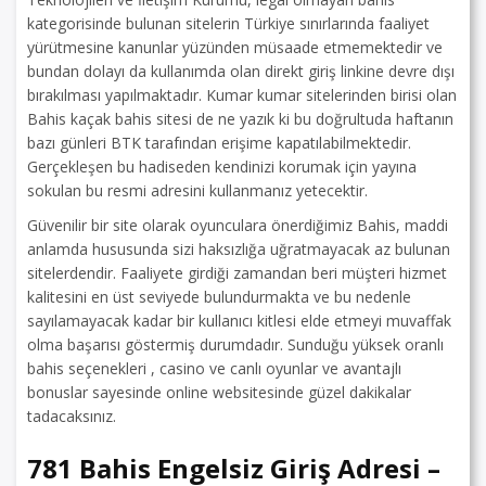
kategorisinde bulunan sitelerin Türkiye sınırlarında faaliyet
yürütmesine kanunlar yüzünden müsaade etmemektedir ve
bundan dolayı da kullanımda olan direkt giriş linkine devre dışı
bırakılması yapılmaktadır. Kumar kumar sitelerinden birisi olan
Bahis kaçak bahis sitesi de ne yazık ki bu doğrultuda haftanın
bazı günleri BTK tarafından erişime kapatılabilmektedir.
Gerçekleşen bu hadiseden kendinizi korumak için yayına
sokulan bu resmi adresini kullanmanız yetecektir.
Güvenilir bir site olarak oyunculara önerdiğimiz Bahis, maddi
anlamda hususunda sizi haksızlığa uğratmayacak az bulunan
sitelerdendir. Faaliyete girdiği zamandan beri müşteri hizmet
kalitesini en üst seviyede bulundurmakta ve bu nedenle
sayılamayacak kadar bir kullanıcı kitlesi elde etmeyi muvaffak
olma başarısı göstermiş durumdadır. Sunduğu yüksek oranlı
bahis seçenekleri , casino ve canlı oyunlar ve avantajlı
bonuslar sayesinde online websitesinde güzel dakikalar
tadacaksınız.
781 Bahis Engelsiz Giriş Adresi –