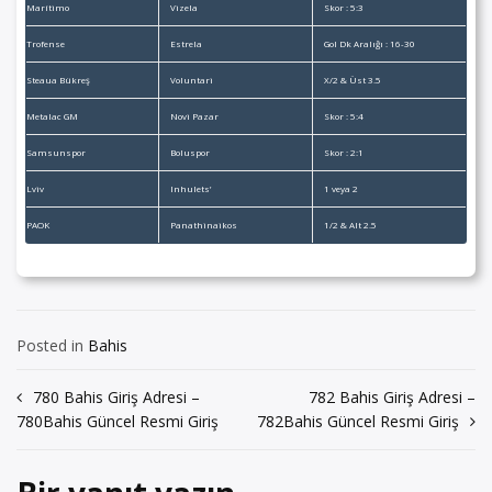
Marítimo
Vizela
Skor : 5:3
Trofense
Estrela
Gol Dk Aralığı : 16-30
Steaua Bükreş
Voluntari
X/2 & Üst 3.5
Metalac GM
Novi Pazar
Skor : 5:4
Samsunspor
Boluspor
Skor : 2:1
Lviv
Inhulets’
1 veya 2
PAOK
Panathinaikos
1/2 & Alt 2.5
Posted in
Bahis
Yazı
780 Bahis Giriş Adresi –
782 Bahis Giriş Adresi –
780Bahis Güncel Resmi Giriş
782Bahis Güncel Resmi Giriş
gezinmesi