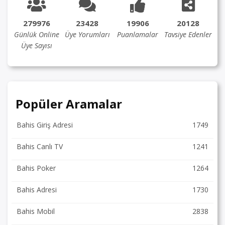
279976
23428
19906
20128
Günlük Online
Üye Yorumları
Puanlamalar
Tavsiye Edenler
Üye Sayısı
Popüler Aramalar
Bahis Giriş Adresi
1749
Bahis Canlı TV
1241
Bahis Poker
1264
Bahis Adresi
1730
Bahis Mobil
2838