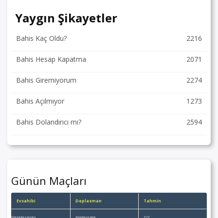
Yaygın Şikayetler
Bahis Kaç Oldu?
2216
Bahis Hesap Kapatma
2071
Bahis Giremiyorum
2274
Bahis Açılmıyor
1273
Bahis Dolandırıcı mı?
2594
Günün Maçları
Evsahibi
Deplasman
Tahmin
Galatasaray
Hatayspor
2/2