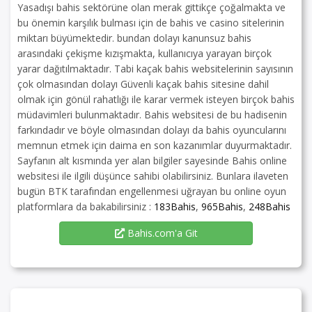
Yasadışı bahis sektörüne olan merak gittikçe çoğalmakta ve
bu önemin karşılık bulması için de bahis ve casino sitelerinin
miktarı büyümektedir. bundan dolayı kanunsuz bahis
arasındaki çekişme kızışmakta, kullanıcıya yarayan birçok
yarar dağıtılmaktadır. Tabi kaçak bahis websitelerinin sayısının
çok olmasından dolayı Güvenli kaçak bahis sitesine dahil
olmak için gönül rahatlığı ile karar vermek isteyen birçok bahis
müdavimleri bulunmaktadır. Bahis websitesi de bu hadisenin
farkındadır ve böyle olmasından dolayı da bahis oyuncularını
memnun etmek için daima en son kazanımlar duyurmaktadır.
Sayfanın alt kısmında yer alan bilgiler sayesinde Bahis online
websitesi ile ilgili düşünce sahibi olabilirsiniz. Bunlara ilaveten
bugün BTK tarafından engellenmesi uğrayan bu online oyun
platformlara da bakabilirsiniz :
183Bahis
,
965Bahis
,
248Bahis
Bahis.com'a Git