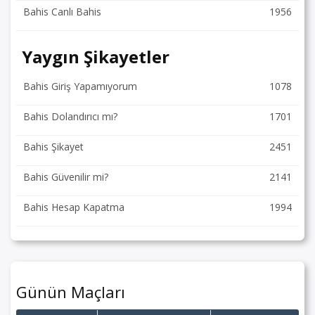
Bahis Canlı Bahis
1956
Yaygın Şikayetler
Bahis Giriş Yapamıyorum
1078
Bahis Dolandırıcı mı?
1701
Bahis Şikayet
2451
Bahis Güvenilir mi?
2141
Bahis Hesap Kapatma
1994
Günün Maçları