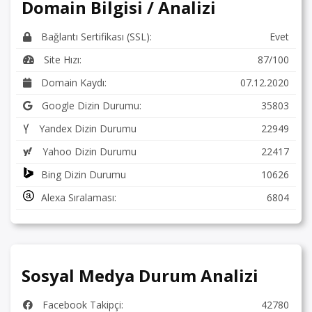
Domain Bilgisi / Analizi
Bağlantı Sertifikası (SSL):
Evet
Site Hızı:
87/100
Domain Kaydı:
07.12.2020
Google Dizin Durumu:
35803
Yandex Dizin Durumu
22949
Yahoo Dizin Durumu
22417
Bing Dizin Durumu
10626
Alexa Sıralaması:
6804
Sosyal Medya Durum Analizi
Facebook Takipçi:
42780