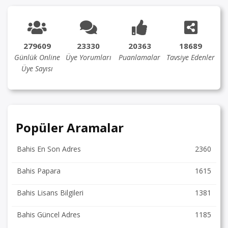
279609
23330
20363
18689
Günlük Online
Üye Yorumları
Puanlamalar
Tavsiye Edenler
Üye Sayısı
Popüler Aramalar
Bahis En Son Adres
2360
Bahis Papara
1615
Bahis Lisans Bilgileri
1381
Bahis Güncel Adres
1185