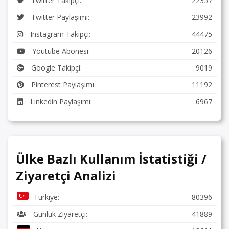
Twitter Takipçi:
22357
Twitter Paylaşımı:
23992
Instagram Takipçi:
44475
Youtube Abonesi:
20126
Google Takipçi:
9019
Pinterest Paylaşımı:
11192
Linkedin Paylaşımı:
6967
Ülke Bazlı Kullanım İstatistiği /
Ziyaretçi Analizi
Türkiye:
80396
Günlük Ziyaretçi:
41889