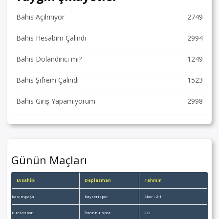
Bahis Açılmıyor
2749
Bahis Hesabım Çalındı
2994
Bahis Dolandırıcı mı?
1249
Bahis Şifrem Çalındı
1523
Bahis Giriş Yapamıyorum
2998
Günün Maçları
Evsahibi
Deplasman
Tahmin
Kasımpaşa
Kayserispor
Skor : 2:1
Bursaspor
İstanbulspor
2/2