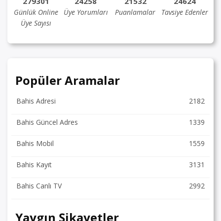
279301
24258
21532
24624
Günlük Online
Üye Yorumları
Puanlamalar
Tavsiye Edenler
Üye Sayısı
Popüler Aramalar
Bahis Adresi
2182
Bahis Güncel Adres
1339
Bahis Mobil
1559
Bahis Kayıt
3131
Bahis Canlı TV
2992
Yaygın Şikayetler