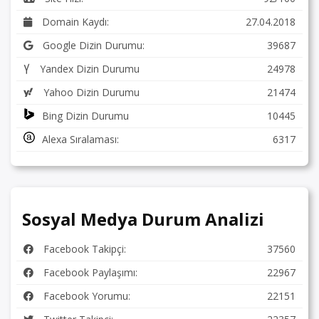
Domain Kaydı:
27.04.2018
Google Dizin Durumu:
39687
Yandex Dizin Durumu
24978
Yahoo Dizin Durumu
21474
Bing Dizin Durumu
10445
Alexa Sıralaması:
6317
Sosyal Medya Durum Analizi
Facebook Takipçi:
37560
Facebook Paylaşımı:
22967
Facebook Yorumu:
22151