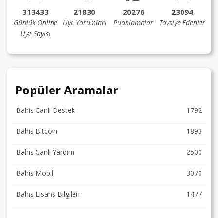
313433
21830
20276
23094
Günlük Online
Üye Yorumları
Puanlamalar
Tavsiye Edenler
Üye Sayısı
Popüler Aramalar
Bahis Canlı Destek
1792
Bahis Bitcoin
1893
Bahis Canlı Yardım
2500
Bahis Mobil
3070
Bahis Lisans Bilgileri
1477