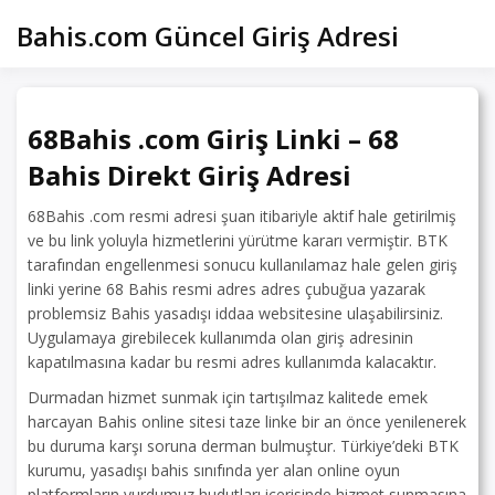
Skip
Bahis.com Güncel Giriş Adresi
to
content
68Bahis .com Giriş Linki – 68
Bahis Direkt Giriş Adresi
68Bahis .com resmi adresi şuan itibariyle aktif hale getirilmiş
ve bu link yoluyla hizmetlerini yürütme kararı vermiştir. BTK
tarafından engellenmesi sonucu kullanılamaz hale gelen giriş
linki yerine 68 Bahis resmi adres adres çubuğua yazarak
problemsiz Bahis yasadışı iddaa websitesine ulaşabilirsiniz.
Uygulamaya girebilecek kullanımda olan giriş adresinin
kapatılmasına kadar bu resmi adres kullanımda kalacaktır.
Durmadan hizmet sunmak için tartışılmaz kalitede emek
harcayan Bahis online sitesi taze linke bir an önce yenilenerek
bu duruma karşı soruna derman bulmuştur. Türkiye’deki BTK
kurumu, yasadışı bahis sınıfında yer alan online oyun
platformların yurdumuz hudutları içerisinde hizmet sunmasına