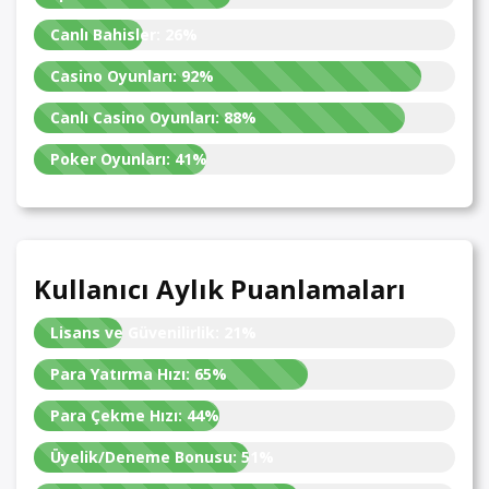
Canlı Bahisler:
26%
Casino Oyunları:
92%
Canlı Casino Oyunları:
88%
Poker Oyunları:
41%
Kullanıcı Aylık Puanlamaları
Lisans ve Güvenilirlik:
21%
Para Yatırma Hızı:
65%
Para Çekme Hızı:
44%
Üyelik/Deneme Bonusu:
51%