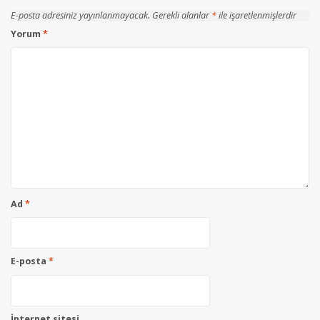
E-posta adresiniz yayınlanmayacak.
Gerekli alanlar
*
ile işaretlenmişlerdir
Yorum
*
Ad
*
E-posta
*
İnternet sitesi