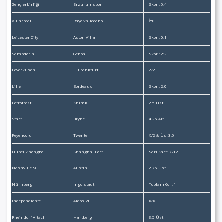
Gençlerbirliği
Erzurumspor
Skor : 5:4
Villarreal
Rayo Vallecano
İY0
Leicester City
Aston Villa
Skor : 0:1
Sampdoria
Genoa
Skor : 2:2
Leverkusen
E. Frankfurt
2/2
Lille
Bordeaux
Skor : 2:0
Petrotrest
Khimki
2.5 Üst
Start
Bryne
4.25 Alt
Feyenoord
Twente
X/2 & Üst 3.5
Hubei Zhongbo
Shanghai Port
Sarı Kart : 7-12
Nashville SC
Austin
2.75 Üst
Nürnberg
Ingolstadt
Toplam Gol : 1
Independiente
Aldosivi
X/X
Rheindorf Altach
Hartberg
3.5 Üst