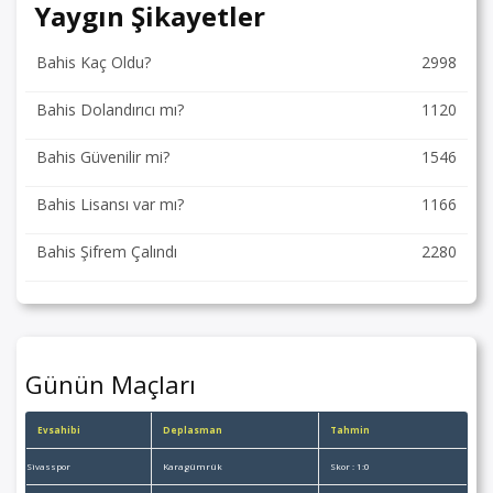
Yaygın Şikayetler
Bahis Kaç Oldu?
2998
Bahis Dolandırıcı mı?
1120
Bahis Güvenilir mi?
1546
Bahis Lisansı var mı?
1166
Bahis Şifrem Çalındı
2280
Günün Maçları
Evsahibi
Deplasman
Tahmin
Sivasspor
Karagümrük
Skor : 1:0