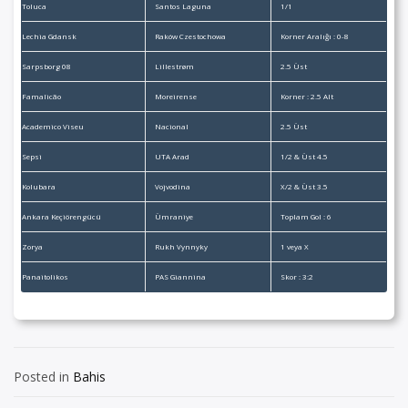
Toluca
Santos Laguna
1/1
Lechia Gdansk
Raków Czestochowa
Korner Aralığı : 0-8
Sarpsborg 08
Lillestrøm
2.5 Üst
Famalicão
Moreirense
Korner : 2.5 Alt
Academico Viseu
Nacional
2.5 Üst
Sepsi
UTA Arad
1/2 & Üst 4.5
Kolubara
Vojvodina
X/2 & Üst 3.5
Ankara Keçiörengücü
Ümraniye
Toplam Gol : 6
Zorya
Rukh Vynnyky
1 veya X
Panaitolikos
PAS Giannina
Skor : 3:2
Posted in
Bahis