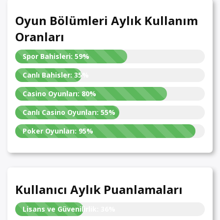
Oyun Bölümleri Aylık Kullanım
Oranları
Spor Bahisleri:
59%
Canlı Bahisler:
35%
Casino Oyunları:
80%
Canlı Casino Oyunları:
55%
Poker Oyunları:
95%
Kullanıcı Aylık Puanlamaları
Lisans ve Güvenilirlik:
36%