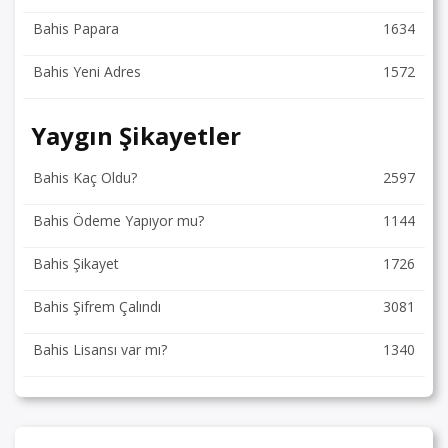
Bahis Papara
1634
Bahis Yeni Adres
1572
Yaygın Şikayetler
Bahis Kaç Oldu?
2597
Bahis Ödeme Yapıyor mu?
1144
Bahis Şikayet
1726
Bahis Şifrem Çalındı
3081
Bahis Lisansı var mı?
1340