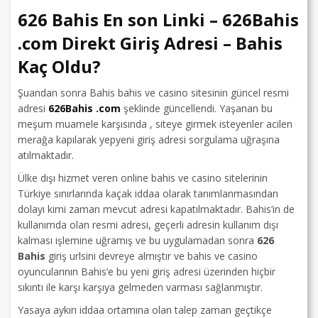
626 Bahis En son Linki – 626Bahis
.com Direkt Giriş Adresi – Bahis
Kaç Oldu?
Şuandan sonra Bahis bahis ve casino sitesinin güncel resmi
adresi
626Bahis .com
şeklinde güncellendi. Yaşanan bu
meşum muamele karşısında , siteye girmek isteyenler acilen
merağa kapılarak yepyeni giriş adresi sorgulama uğraşına
atılmaktadır.
Ülke dışı hizmet veren online bahis ve casino sitelerinin
Türkiye sınırlarında kaçak iddaa olarak tanımlanmasından
dolayı kimi zaman mevcut adresi kapatılmaktadır. Bahis’in de
kullanımda olan resmi adresi, geçerli adresin kullanım dışı
kalması işlemine uğramış ve bu uygulamadan sonra
626
Bahis
giriş urlsini devreye almıştır ve bahis ve casino
oyuncularının Bahis’e bu yeni giriş adresi üzerinden hiçbir
sıkıntı ile karşı karşıya gelmeden varması sağlanmıştır.
Yasaya aykırı iddaa ortamına olan talep zaman geçtikçe