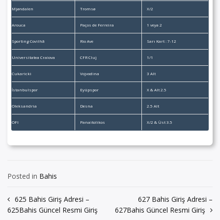
Mjøndalen
Tromsø
X/2
Arouca
Paços de Ferreira
1 veya 2
Sporting Covilhã
Rio Ave
Sarı Kart : 7-12
Universitatea Craiova
CFR Cluj
1/1
Cukaricki
Vojvodina
3 Alt
İstanbulspor
Eyüpspor
X & Alt 2.5
Oleksandria
Desna
2.5 Alt
OFI
Panaitolikos
X/2 & Üst 3.5
Posted in
Bahis
Yazı
625 Bahis Giriş Adresi –
627 Bahis Giriş Adresi –
625Bahis Güncel Resmi Giriş
627Bahis Güncel Resmi Giriş
gezinmesi