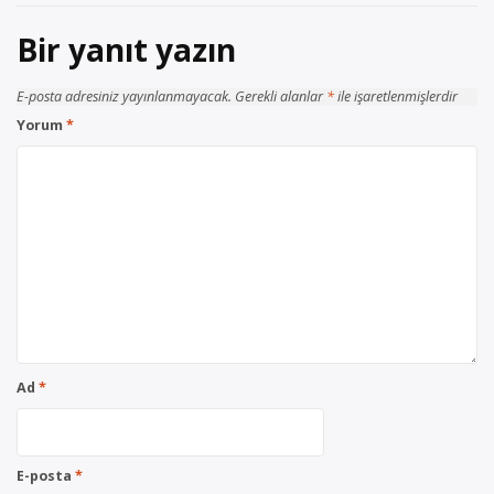
Bir yanıt yazın
E-posta adresiniz yayınlanmayacak.
Gerekli alanlar
*
ile işaretlenmişlerdir
Yorum
*
Ad
*
E-posta
*