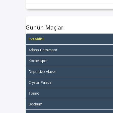
Günün Maçları
Evsahibi
Adana Demirspor
Kocaelispor
Deportivo Alaves
Crystal Palace
Torino
Bochum