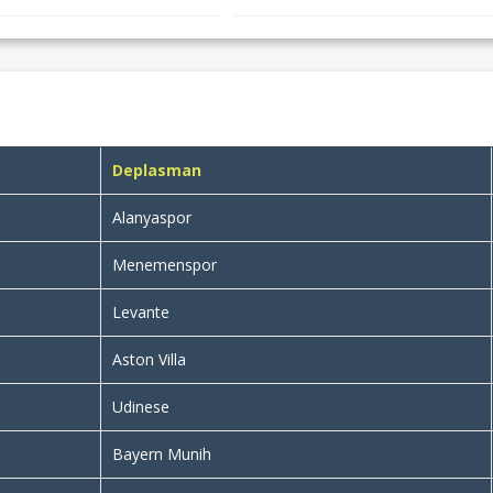
Deplasman
Alanyaspor
Menemenspor
Levante
Aston Villa
Udinese
Bayern Munih