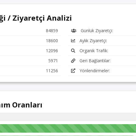
ği / Ziyaretçi Analizi
84859
Günlük Ziyaretçi:
18600
Aylık Ziyaretçi:
12096
Organik Trafik:
5971
Geri Bağlantılar:
11256
Yönlendirmeler:
nım Oranları