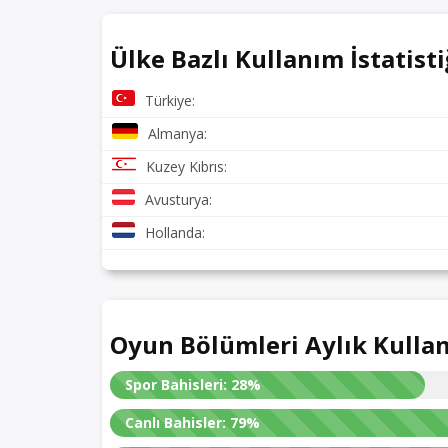
Ülke Bazlı Kullanım İstatisti
Türkiye:
Almanya:
Kuzey Kıbrıs:
Avusturya:
Hollanda:
Oyun Bölümleri Aylık Kulla
Spor Bahisleri:
28%
Canlı Bahisler:
79%