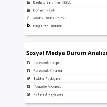
Bağlantı Sertifikası (SSL):
Domain Kaydı:
Yandex Dizin Durumu
Bing Dizin Durumu
Sosyal Medya Durum Analiz
Facebook Takipçi:
Facebook Yorumu:
Twitter Paylaşımı:
Youtube Abonesi:
Pinterest Paylaşımı: