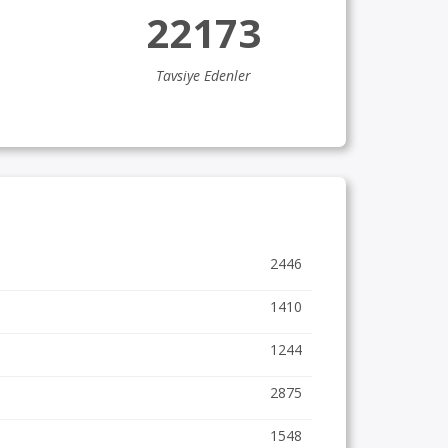
22173
Tavsiye Edenler
2446
1410
1244
2875
1548