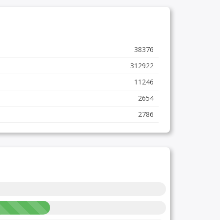
38376
312922
11246
2654
2786