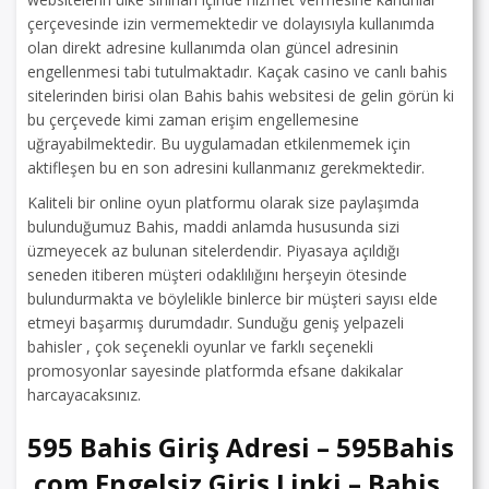
çerçevesinde izin vermemektedir ve dolayısıyla kullanımda
olan direkt adresine kullanımda olan güncel adresinin
engellenmesi tabi tutulmaktadır. Kaçak casino ve canlı bahis
sitelerinden birisi olan Bahis bahis websitesi de gelin görün ki
bu çerçevede kimi zaman erişim engellemesine
uğrayabilmektedir. Bu uygulamadan etkilenmemek için
aktifleşen bu en son adresini kullanmanız gerekmektedir.
Kaliteli bir online oyun platformu olarak size paylaşımda
bulunduğumuz Bahis, maddi anlamda hususunda sizi
üzmeyecek az bulunan sitelerdendir. Piyasaya açıldığı
seneden itiberen müşteri odaklılığını herşeyin ötesinde
bulundurmakta ve böylelikle binlerce bir müşteri sayısı elde
etmeyi başarmış durumdadır. Sunduğu geniş yelpazeli
bahisler , çok seçenekli oyunlar ve farklı seçenekli
promosyonlar sayesinde platformda efsane dakikalar
harcayacaksınız.
595 Bahis Giriş Adresi – 595Bahis
.com Engelsiz Giriş Linki – Bahis