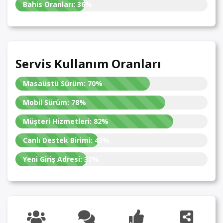
Bahis Oranları:
36%
Servis Kullanım Oranları
Masaüstü Sürüm:
70%
Mobil Sürüm:
78%
Müşteri Hizmetleri:
82%
Canlı Destek Birimi:
43%
Yeni Giriş Adresi:
37%