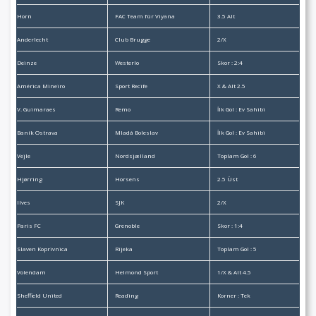
Horn
FAC Team für Viyana
3.5 Alt
Anderlecht
Club Brugge
2/X
Deinze
Westerlo
Skor : 2:4
América Mineiro
Sport Recife
X & Alt 2.5
V. Guimaraes
Remo
İlk Gol : Ev Sahibi
Baník Ostrava
Mladá Boleslav
İlk Gol : Ev Sahibi
Vejle
Nordsjælland
Toplam Gol : 6
Hjørring
Horsens
2.5 Üst
Ilves
SJK
2/X
Paris FC
Grenoble
Skor : 1:4
Slaven Koprivnica
Rijeka
Toplam Gol : 5
Volendam
Helmond Sport
1/X & Alt 4.5
Sheffield United
Reading
Korner : Tek