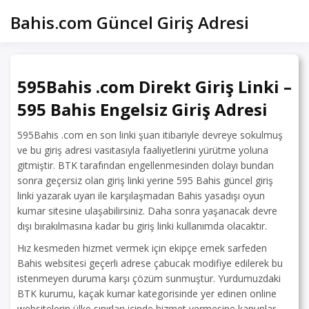
Skip
Bahis.com Güncel Giriş Adresi
to
content
595Bahis .com Direkt Giriş Linki –
595 Bahis Engelsiz Giriş Adresi
595Bahis .com en son linki şuan itibariyle devreye sokulmuş
ve bu giriş adresi vasıtasıyla faaliyetlerini yürütme yoluna
gitmiştir. BTK tarafından engellenmesinden dolayı bundan
sonra geçersiz olan giriş linki yerine 595 Bahis güncel giriş
linki yazarak uyarı ile karşılaşmadan Bahis yasadışı oyun
kumar sitesine ulaşabilirsiniz. Daha sonra yaşanacak devre
dışı bırakılmasına kadar bu giriş linki kullanımda olacaktır.
Hız kesmeden hizmet vermek için ekipçe emek sarfeden
Bahis websitesi geçerli adrese çabucak modifiye edilerek bu
istenmeyen duruma karşı çözüm sunmuştur. Yurdumuzdaki
BTK kurumu, kaçak kumar kategorisinde yer edinen online
websitelerin ülke sınırları içinde hizmet vermesine kanunlar