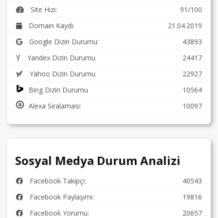
Site Hızı:
91/100
Domain Kaydı:
21.04.2019
Google Dizin Durumu:
43893
Yandex Dizin Durumu
24417
Yahoo Dizin Durumu
22927
Bing Dizin Durumu
10564
Alexa Sıralaması:
10097
Sosyal Medya Durum Analizi
Facebook Takipçi:
40543
Facebook Paylaşımı:
19816
Facebook Yorumu:
20657