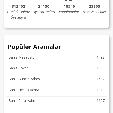
312402
24130
18546
23803
Günlük Online
Üye Yorumları
Puanlamalar
Tavsiye Edenler
Üye Sayısı
Popüler Aramalar
Bahis Masaüstü
1498
Bahis Poker
1038
Bahis Güncel Adres
1697
Bahis Hesap Açma
1019
Bahis Para Yatırma
1127