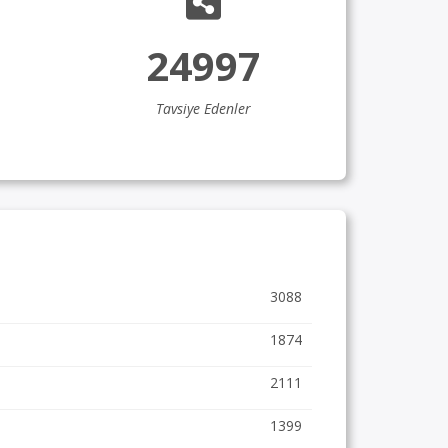
24997
Tavsiye Edenler
3088
1874
2111
1399