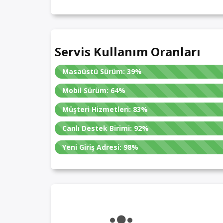
Servis Kullanım Oranları
Masaüstü Sürüm:
39%
Mobil Sürüm:
64%
Müşteri Hizmetleri:
83%
Canlı Destek Birimi:
92%
Yeni Giriş Adresi:
98%