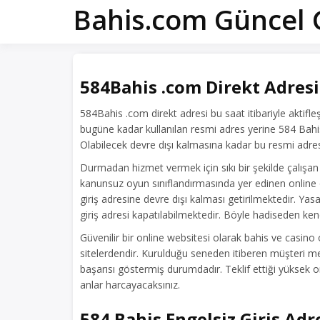
Skip
Bahis.com Güncel G
to
content
584Bahis .com Direkt Adresi 
584Bahis .com direkt adresi bu saat itibariyle aktif
bugüne kadar kullanılan resmi adres yerine 584 Bahis 
Olabilecek devre dışı kalmasına kadar bu resmi adr
Durmadan hizmet vermek için sıkı bir şekilde çalışan B
kanunsuz oyun sınıflandırmasında yer edinen online o
giriş adresine devre dışı kalması getirilmektedir. Ya
giriş adresi kapatılabilmektedir. Böyle hadiseden kend
Güvenilir bir online websitesi olarak bahis ve casi
sitelerdendir. Kurulduğu seneden itiberen müşteri 
başarısı göstermiş durumdadır. Teklif ettiği yüksek 
anlar harcayacaksınız.
584 Bahis Engelsiz Giriş Adr