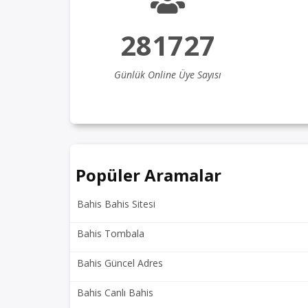
281727
Günlük Online Üye Sayısı
Popüler Aramalar
Bahis Bahis Sitesi
Bahis Tombala
Bahis Güncel Adres
Bahis Canlı Bahis