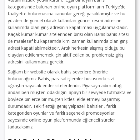
kategorisinde bulunan online oyun platformların Türkiye’de
faaliyette bulunmasına kanunlar gereği yasaklamıştır ve bu
yüzden de güncel olarak kullanılan güncel resmi adresine
kullanımda olan giriş adresinin kapatılması uygulanmaktadır.
Kaçak kumar kumar sitelerinden birisi olan Bahis bahis sitesi
de maalesef bu kapsamda kimi zaman kullanımda olan giriş
adresi kapatılabilmektedir. Artık herkesin alışmış olduğu bu
olaydan etkilenmemek için aktif edilen bu problemsiz giriş
adresini kullanmanız gerekir.
Sağlam bir website olarak bahis severlere öneride
bulunacağımız Bahis, parasal işlemler hususunda sizi
uğraştırmayacak ender sitelerdendir. Piyasaya adım attığı
andan beri müşteri odaklılığını apayrı bir seviyede tutmakta ve
böylece binlerce bir müşteri kitlesi elde etmeyi başarmış
durumdadır. Teklif ettiği geniş yelpazeli bahisler , farklı
kategoriden oyunlar ve farklı seçenekli promosyonlar
sayesinde online oyun platformunda eğlenceli süreler
tadacaksınız.