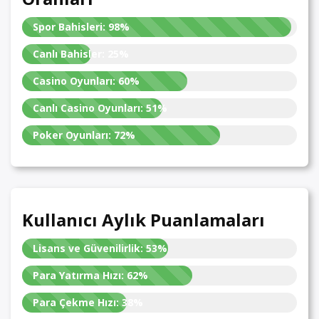
Spor Bahisleri:
98%
Canlı Bahisler:
25%
Casino Oyunları:
60%
Canlı Casino Oyunları:
51%
Poker Oyunları:
72%
Kullanıcı Aylık Puanlamaları
Lisans ve Güvenilirlik:
53%
Para Yatırma Hızı:
62%
Para Çekme Hızı:
38%