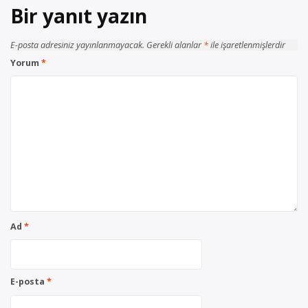
Bir yanıt yazın
E-posta adresiniz yayınlanmayacak.
Gerekli alanlar
*
ile işaretlenmişlerdir
Yorum
*
Ad
*
E-posta
*