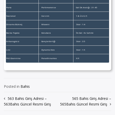
Porto
Portimonense
Gol Dk Aralığı : 31-45
Nacional
Varzim
1 & Üst 2.5
Dinamo Bükreş
Mioveni
Skor : 1:4
Backa Topola
Kolubara
İlk Gol : Ev Sahibi
Ankaragücü
Gençlerbirliği
Skor : 3:5
Lviv
Dynamo Kiev
Skor : 1:5
PAS Giannina
Panathinaikos
X/X
Posted in
Bahis
Yazı
563 Bahis Giriş Adresi –
565 Bahis Giriş Adresi –
563Bahis Güncel Resmi Giriş
565Bahis Güncel Resmi Giriş
gezinmesi