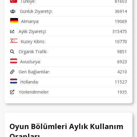
Türkiye:
81603
Günlük Ziyaretçi:
36914
Almanya:
19069
Aylık Ziyaretçi:
315475
Kuzey Kıbrıs:
10770
Organik Trafik:
9851
Avusturya:
6923
Geri Bağlantılar:
4210
Hollanda:
11527
Yönlendirmeler:
1935
Oyun Bölümleri Aylık Kullanım
Oranları