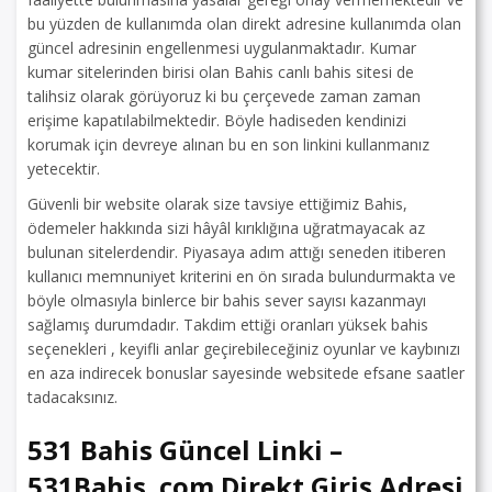
bu yüzden de kullanımda olan direkt adresine kullanımda olan
güncel adresinin engellenmesi uygulanmaktadır. Kumar
kumar sitelerinden birisi olan Bahis canlı bahis sitesi de
talihsiz olarak görüyoruz ki bu çerçevede zaman zaman
erişime kapatılabilmektedir. Böyle hadiseden kendinizi
korumak için devreye alınan bu en son linkini kullanmanız
yetecektir.
Güvenli bir website olarak size tavsiye ettiğimiz Bahis,
ödemeler hakkında sizi hâyâl kırıklığına uğratmayacak az
bulunan sitelerdendir. Piyasaya adım attığı seneden itiberen
kullanıcı memnuniyet kriterini en ön sırada bulundurmakta ve
böyle olmasıyla binlerce bir bahis sever sayısı kazanmayı
sağlamış durumdadır. Takdim ettiği oranları yüksek bahis
seçenekleri , keyifli anlar geçirebileceğiniz oyunlar ve kaybınızı
en aza indirecek bonuslar sayesinde websitede efsane saatler
tadacaksınız.
531 Bahis Güncel Linki –
531Bahis .com Direkt Giriş Adresi