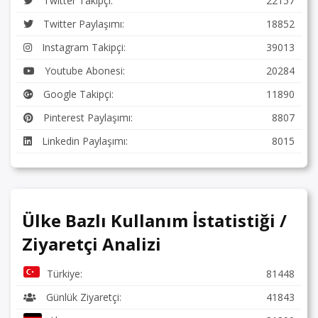
Twitter Takipçi:
22157
Twitter Paylaşımı:
18852
Instagram Takipçi:
39013
Youtube Abonesi:
20284
Google Takipçi:
11890
Pinterest Paylaşımı:
8807
Linkedin Paylaşımı:
8015
Ülke Bazlı Kullanım İstatistiği /
Ziyaretçi Analizi
Türkiye:
81448
Günlük Ziyaretçi:
41843