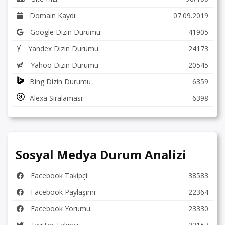
Domain Kaydı:
07.09.2019
Google Dizin Durumu:
41905
Yandex Dizin Durumu
24173
Yahoo Dizin Durumu
20545
Bing Dizin Durumu
6359
Alexa Sıralaması:
6398
Sosyal Medya Durum Analizi
Facebook Takipçi:
38583
Facebook Paylaşımı:
22364
Facebook Yorumu:
23330