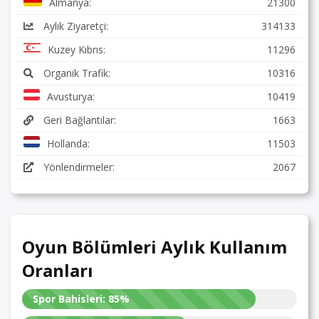
Almanya:
21300
Aylık Ziyaretçi:
314133
Kuzey Kıbrıs:
11296
Organik Trafik:
10316
Avusturya:
10419
Geri Bağlantılar:
1663
Hollanda:
11503
Yönlendirmeler:
2067
Oyun Bölümleri Aylık Kullanım
Oranları
Spor Bahisleri:
85%