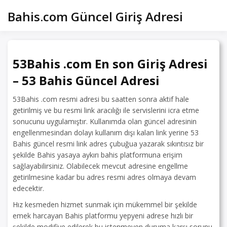
Skip
Bahis.com Güncel Giriş Adresi
to
content
53Bahis .com En son Giriş Adresi
– 53 Bahis Güncel Adresi
53Bahis .com resmi adresi bu saatten sonra aktif hale
getirilmiş ve bu resmi link aracılığı ile servislerini icra etme
sonucunu uygulamıştır. Kullanımda olan güncel adresinin
engellenmesindan dolayı kullanım dışı kalan link yerine 53
Bahis güncel resmi link adres çubuğua yazarak sıkıntısız bir
şekilde Bahis yasaya aykırı bahis platformuna erişim
sağlayabilirsiniz. Olabilecek mevcut adresine engellme
getirilmesine kadar bu adres resmi adres olmaya devam
edecektir.
Hız kesmeden hizmet sunmak için mükemmel bir şekilde
emek harcayan Bahis platformu yepyeni adrese hızlı bir
şekilde modifiye edilerek bu istenmeyen duruma karşı sorunu