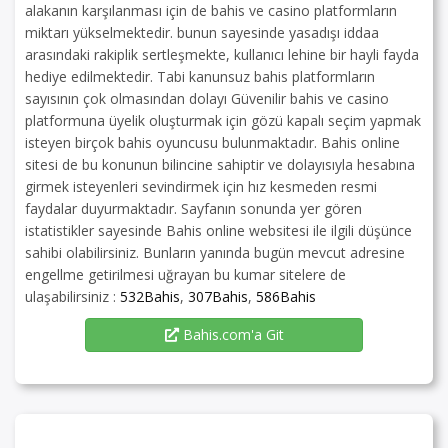
alakanın karşılanması için de bahis ve casino platformların
miktarı yükselmektedir. bunun sayesinde yasadışı iddaa
arasındaki rakiplik sertleşmekte, kullanıcı lehine bir hayli fayda
hediye edilmektedir. Tabi kanunsuz bahis platformların
sayısının çok olmasından dolayı Güvenilir bahis ve casino
platformuna üyelik oluşturmak için gözü kapalı seçim yapmak
isteyen birçok bahis oyuncusu bulunmaktadır. Bahis online
sitesi de bu konunun bilincine sahiptir ve dolayısıyla hesabına
girmek isteyenleri sevindirmek için hız kesmeden resmi
faydalar duyurmaktadır. Sayfanın sonunda yer gören
istatistikler sayesinde Bahis online websitesi ile ilgili düşünce
sahibi olabilirsiniz. Bunların yanında bugün mevcut adresine
engellme getirilmesi uğrayan bu kumar sitelere de
ulaşabilirsiniz :
532Bahis
,
307Bahis
,
586Bahis
Bahis.com'a Git