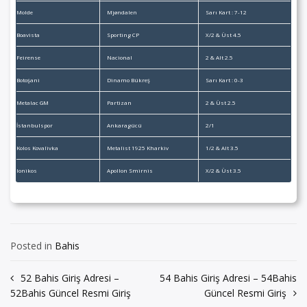
Molde
Mjøndalen
Sarı Kart : 7-12
Boavista
Sporting CP
X/2 & Üst 4.5
Feirense
Nacional
2 & Alt 2.5
Botoşani
Dinamo Bükreş
Sarı Kart : 0-3
Metalac GM
Partizan
2 & Üst 2.5
İstanbulspor
Ankaragücü
2/1
Kolos Kovalivka
Metalist 1925 Kharkiv
1/2 & Alt 3.5
Ionikos
Apollon Smirnis
X/2 & Üst 3.5
Posted in
Bahis
Yazı
52 Bahis Giriş Adresi –
54 Bahis Giriş Adresi – 54Bahis
52Bahis Güncel Resmi Giriş
Güncel Resmi Giriş
gezinmesi