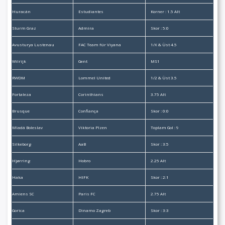
Huracán
Estudiantes
Korner : 1.5 Alt
Sturm Graz
Admira
Skor : 5:0
Avusturya Lustenau
FAC Team für Viyana
1/X & Üst 4.5
Wilrijk
Gent
MS1
RWDM
Lommel United
1/2 & Üst 3.5
Fortaleza
Corinthians
3.75 Alt
Brusque
Confiança
Skor : 0:0
Mladá Boleslav
Viktoria Plzen
Toplam Gol : 9
Silkeborg
AaB
Skor : 3:5
Hjørring
Hobro
2.25 Alt
Haka
HIFK
Skor : 2:1
Amiens SC
Paris FC
2.75 Alt
Gorica
Dinamo Zagreb
Skor : 3:3