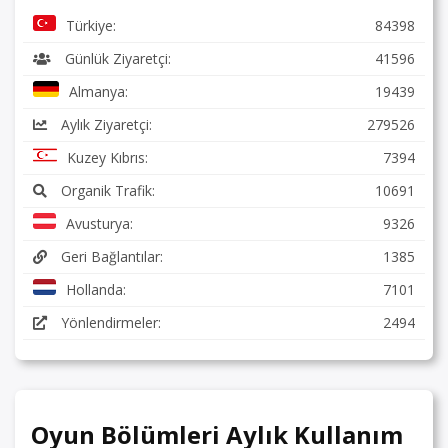
Türkiye:
84398
Günlük Ziyaretçi:
41596
Almanya:
19439
Aylık Ziyaretçi:
279526
Kuzey Kıbrıs:
7394
Organik Trafik:
10691
Avusturya:
9326
Geri Bağlantılar:
1385
Hollanda:
7101
Yönlendirmeler:
2494
Oyun Bölümleri Aylık Kullanım