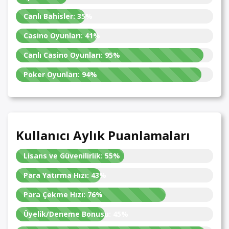
Canlı Bahisler:
35%
Casino Oyunları:
41%
Canlı Casino Oyunları:
95%
Poker Oyunları:
94%
Kullanıcı Aylık Puanlamaları
Lisans ve Güvenilirlik:
55%
Para Yatırma Hızı:
43%
Para Çekme Hızı:
76%
Üyelik/Deneme Bonusu:
45%