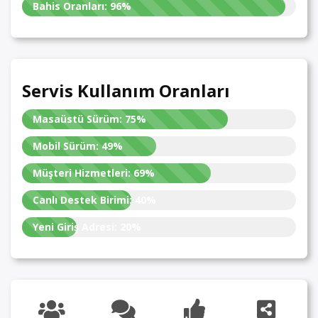
Bahis Oranları:
96%
Servis Kullanım Oranları
Masaüstü Sürüm:
75%
Mobil Sürüm:
49%
Müşteri Hizmetleri:
69%
Canlı Destek Birimi:
40%
Yeni Giriş Adresi:
20%