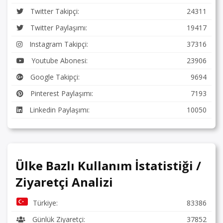
Twitter Takipçi:
24311
Twitter Paylaşımı:
19417
Instagram Takipçi:
37316
Youtube Abonesi:
23906
Google Takipçi:
9694
Pinterest Paylaşımı:
7193
Linkedin Paylaşımı:
10050
Ülke Bazlı Kullanım İstatistiği /
Ziyaretçi Analizi
Türkiye:
83386
Günlük Ziyaretçi:
37852