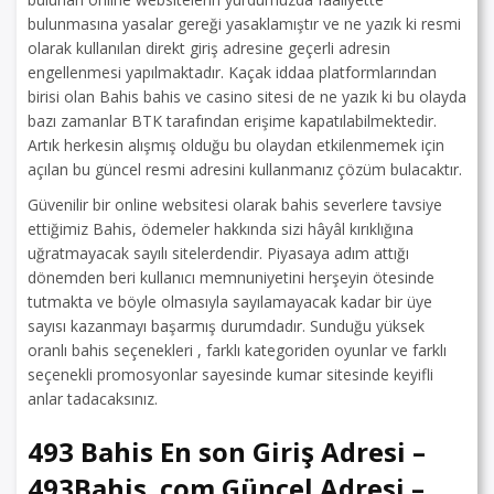
bulunmasına yasalar gereği yasaklamıştır ve ne yazık ki resmi
olarak kullanılan direkt giriş adresine geçerli adresin
engellenmesi yapılmaktadır. Kaçak iddaa platformlarından
birisi olan Bahis bahis ve casino sitesi de ne yazık ki bu olayda
bazı zamanlar BTK tarafından erişime kapatılabilmektedir.
Artık herkesin alışmış olduğu bu olaydan etkilenmemek için
açılan bu güncel resmi adresini kullanmanız çözüm bulacaktır.
Güvenilir bir online websitesi olarak bahis severlere tavsiye
ettiğimiz Bahis, ödemeler hakkında sizi hâyâl kırıklığına
uğratmayacak sayılı sitelerdendir. Piyasaya adım attığı
dönemden beri kullanıcı memnuniyetini herşeyin ötesinde
tutmakta ve böyle olmasıyla sayılamayacak kadar bir üye
sayısı kazanmayı başarmış durumdadır. Sunduğu yüksek
oranlı bahis seçenekleri , farklı kategoriden oyunlar ve farklı
seçenekli promosyonlar sayesinde kumar sitesinde keyifli
anlar tadacaksınız.
493 Bahis En son Giriş Adresi –
493Bahis .com Güncel Adresi –