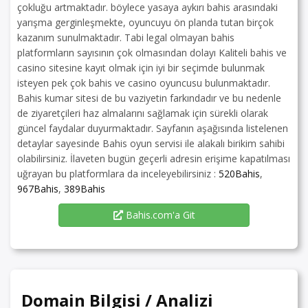
çokluğu artmaktadır. böylece yasaya aykırı bahis arasındaki
yarışma gerginleşmekte, oyuncuyu ön planda tutan birçok
kazanım sunulmaktadır. Tabi legal olmayan bahis
platformların sayısının çok olmasından dolayı Kaliteli bahis ve
casino sitesine kayıt olmak için iyi bir seçimde bulunmak
isteyen pek çok bahis ve casino oyuncusu bulunmaktadır.
Bahis kumar sitesi de bu vaziyetin farkındadır ve bu nedenle
de ziyaretçileri haz almalarını sağlamak için sürekli olarak
güncel faydalar duyurmaktadır. Sayfanın aşağısında listelenen
detaylar sayesinde Bahis oyun servisi ile alakalı birikim sahibi
olabilirsiniz. İlaveten bugün geçerli adresin erişime kapatılması
uğrayan bu platformlara da inceleyebilirsiniz :
520Bahis
,
967Bahis
,
389Bahis
Bahis.com'a Git
Domain Bilgisi / Analizi