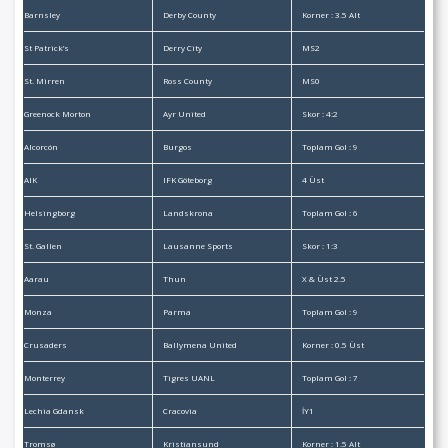
Barnsley
Derby County
Korner : 3.5 Alt
St Patrick’s
Derry City
MS2
St. Mirren
Ross County
MS0
Greenock Morton
Ayr United
Skor : 4:2
Alcorcón
Burgos
Toplam Gol : 9
AIK
IFK Göteborg
4 Üst
Helsingborg
Landskrona
Toplam Gol : 6
St. Gallen
Lausanne Sports
Skor : 1:3
Aarau
Thun
X & Üst 2.5
Monza
Parma
Toplam Gol : 9
Crusaders
Ballymena United
Korner : 0.5 Üst
Monterrey
Tigres UANL
Toplam Gol : 7
Lechia Gdansk
Cracovia
İY1
Tromsø
Kristiansund
Korner : 1.5 Alt