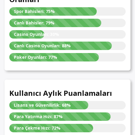
Spor Bahisleri:
75%
Canlı Bahisler:
79%
Casino Oyunları:
30%
Canlı Casino Oyunları:
88%
Poker Oyunları:
77%
Kullanıcı Aylık Puanlamaları
Lisans ve Güvenilirlik:
68%
Para Yatırma Hızı:
87%
Para Çekme Hızı:
72%