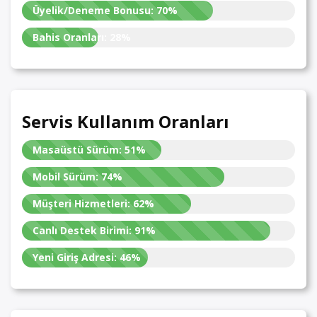
Üyelik/Deneme Bonusu:
70%
Bahis Oranları:
28%
Servis Kullanım Oranları
Masaüstü Sürüm:
51%
Mobil Sürüm:
74%
Müşteri Hizmetleri:
62%
Canlı Destek Birimi:
91%
Yeni Giriş Adresi:
46%