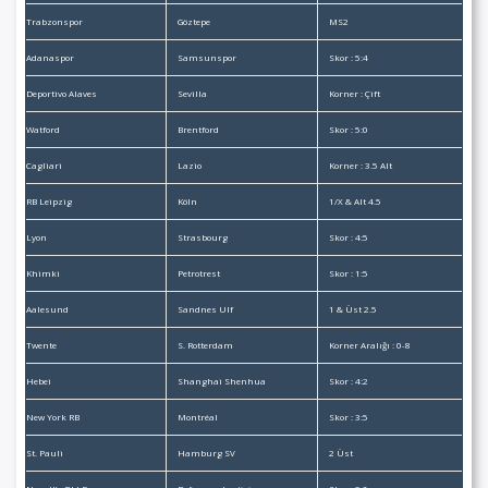
Trabzonspor
Göztepe
MS2
Adanaspor
Samsunspor
Skor : 5:4
Deportivo Alaves
Sevilla
Korner : Çift
Watford
Brentford
Skor : 5:0
Cagliari
Lazio
Korner : 3.5 Alt
RB Leipzig
Köln
1/X & Alt 4.5
Lyon
Strasbourg
Skor : 4:5
Khimki
Petrotrest
Skor : 1:5
Aalesund
Sandnes Ulf
1 & Üst 2.5
Twente
S. Rotterdam
Korner Aralığı : 0-8
Hebei
Shanghai Shenhua
Skor : 4:2
New York RB
Montréal
Skor : 3:5
St. Pauli
Hamburg SV
2 Üst