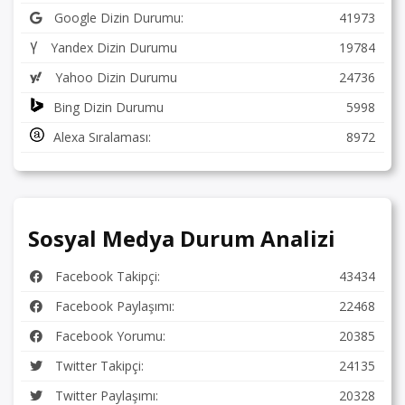
Google Dizin Durumu:
41973
Yandex Dizin Durumu
19784
Yahoo Dizin Durumu
24736
Bing Dizin Durumu
5998
Alexa Sıralaması:
8972
Sosyal Medya Durum Analizi
Facebook Takipçi:
43434
Facebook Paylaşımı:
22468
Facebook Yorumu:
20385
Twitter Takipçi:
24135
Twitter Paylaşımı:
20328