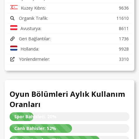
Kuzey Kıbrıs:
9636
Organik Trafik:
11610
Avusturya:
8611
Geri Bağlantılar:
1736
Hollanda:
9928
Yönlendirmeler:
3310
Oyun Bölümleri Aylık Kullanım
Oranları
Spor Bahisleri:
20%
Canlı Bahisler:
52%