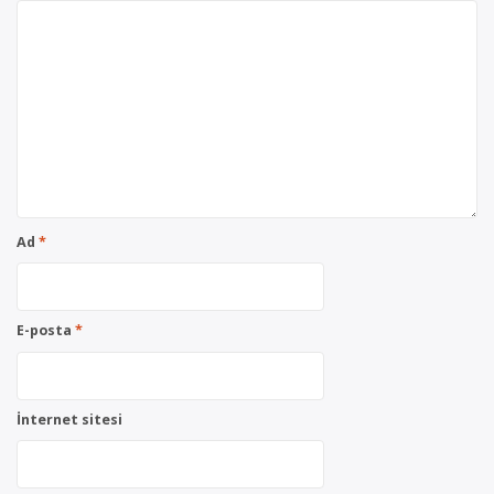
Ad
*
E-posta
*
İnternet sitesi