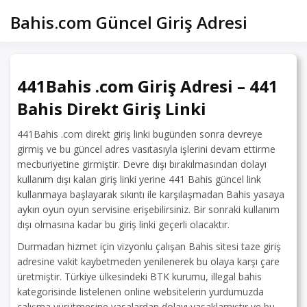
Skip
Bahis.com Güncel Giriş Adresi
to
content
441Bahis .com Giriş Adresi – 441
Bahis Direkt Giriş Linki
441Bahis .com direkt giriş linki bugünden sonra devreye
girmiş ve bu güncel adres vasıtasıyla işlerini devam ettirme
mecburiyetine girmiştir. Devre dışı bırakılmasından dolayı
kullanım dışı kalan giriş linki yerine 441 Bahis güncel link
kullanmaya başlayarak sıkıntı ile karşılaşmadan Bahis yasaya
aykırı oyun oyun servisine erişebilirsiniz. Bir sonraki kullanım
dışı olmasına kadar bu giriş linki geçerli olacaktır.
Durmadan hizmet için vizyonlu çalışan Bahis sitesi taze giriş
adresine vakit kaybetmeden yenilenerek bu olaya karşı çare
üretmiştir. Türkiye ülkesindeki BTK kurumu, illegal bahis
kategorisinde listelenen online websitelerin yurdumuzda
çalışma yürütmesine yasalardan dolayı yasaklamıştır ve bu