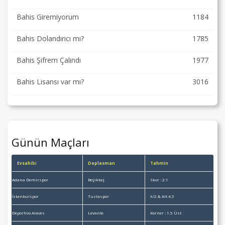
Bahis Giremiyorum
1184
Bahis Dolandırıcı mı?
1785
Bahis Şifrem Çalındı
1977
Bahis Lisansı var mı?
3016
Günün Maçları
Evsahibi
Deplasman
Tahmin
Adana Demirspor
Beşiktaş
Skor : 2:1
İstanbulspor
Tuzlaspor
X/2 & Alt 4.5
Deportivo Alaves
Levante
Korner : 1.5 Üst