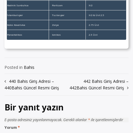
Radnik Surdulica
Partizan
X/2
İstanbulspor
Tuzlaspor
X/2 & Üst 2.5
Kolos Kovalivka
Zorya
2.75 Üst
Panaitolikos
Ionikos
2.5 Üst
Posted in
Bahis
Yazı
440 Bahis Giriş Adresi –
442 Bahis Giriş Adresi –
440Bahis Güncel Resmi Giriş
442Bahis Güncel Resmi Giriş
gezinmesi
Bir yanıt yazın
E-posta adresiniz yayınlanmayacak.
Gerekli alanlar
*
ile işaretlenmişlerdir
Yorum
*