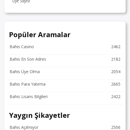
Üye Sayısı
Popüler Aramalar
Bahis Casino
2462
Bahis En Son Adres
2182
Bahis Üye Olma
2054
Bahis Para Yatırma
2665
Bahis Lisans Bilgileri
2422
Yaygın Şikayetler
Bahis Açılmıyor
2506