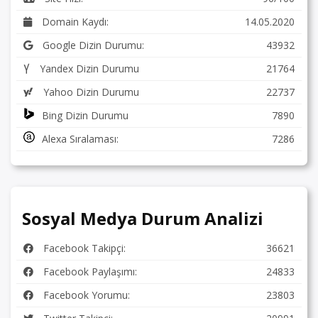
Domain Kaydı:
14.05.2020
Google Dizin Durumu:
43932
Yandex Dizin Durumu
21764
Yahoo Dizin Durumu
22737
Bing Dizin Durumu
7890
Alexa Sıralaması:
7286
Sosyal Medya Durum Analizi
Facebook Takipçi:
36621
Facebook Paylaşımı:
24833
Facebook Yorumu:
23803