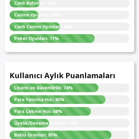
Canlı Bahisler:
25%
Casino Oyunları:
24%
Canlı Casino Oyunları:
42%
Poker Oyunları:
71%
Kullanıcı Aylık Puanlamaları
Lisans ve Güvenilirlik:
74%
Para Yatırma Hızı:
80%
Para Çekme Hızı:
68%
Üyelik/Deneme Bonusu:
33%
Bahis Oranları:
85%