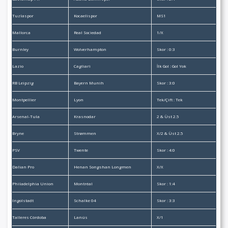
Tuzlaspor
Kocaelispor
MS1
Mallorca
Real Sociedad
1/X
Burnley
Wolverhampton
Skor : 0:3
Lazio
Cagliari
İlk Gol : Gol Yok
RB Leipzig
Bayern Munih
Skor : 3:0
Montpellier
Lyon
Tek/Çift : Tek
Arsenal-Tula
Krasnodar
2 & Üst 2.5
Bryne
Strømmen
X/2 & Üst 2.5
PSV
Twente
Skor : 4:0
Dalian Pro
Henan Songshan Longmen
X/X
Philadelphia Union
Montréal
Skor : 1:4
Ingolstadt
Schalke 04
Skor : 3:3
Talleres Córdoba
Lanús
X/1