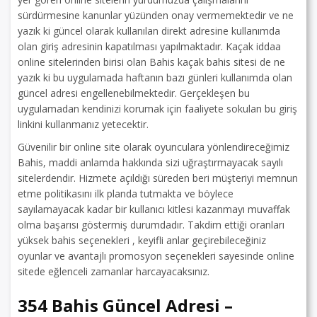
sürdürmesine kanunlar yüzünden onay vermemektedir ve ne
yazık ki güncel olarak kullanılan direkt adresine kullanımda
olan giriş adresinin kapatılması yapılmaktadır. Kaçak iddaa
online sitelerinden birisi olan Bahis kaçak bahis sitesi de ne
yazık ki bu uygulamada haftanın bazı günleri kullanımda olan
güncel adresi engellenebilmektedir. Gerçekleşen bu
uygulamadan kendinizi korumak için faaliyete sokulan bu giriş
linkini kullanmanız yetecektir.
Güvenilir bir online site olarak oyunculara yönlendireceğimiz
Bahis, maddi anlamda hakkında sizi uğraştırmayacak sayılı
sitelerdendir. Hizmete açıldığı süreden beri müşteriyi memnun
etme politikasını ilk planda tutmakta ve böylece
sayılamayacak kadar bir kullanıcı kitlesi kazanmayı muvaffak
olma başarısı göstermiş durumdadır. Takdim ettiği oranları
yüksek bahis seçenekleri , keyifli anlar geçirebileceğiniz
oyunlar ve avantajlı promosyon seçenekleri sayesinde online
sitede eğlenceli zamanlar harcayacaksınız.
354 Bahis Güncel Adresi –