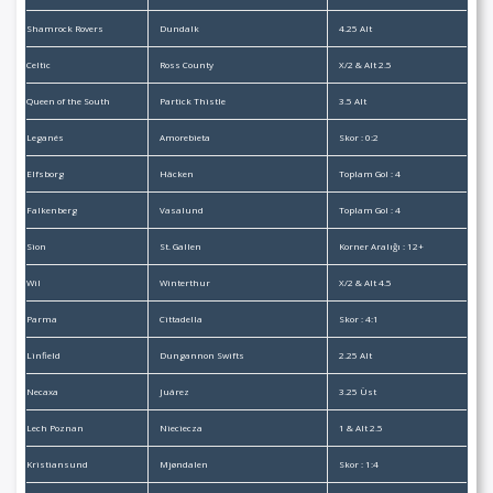
Shamrock Rovers
Dundalk
4.25 Alt
Celtic
Ross County
X/2 & Alt 2.5
Queen of the South
Partick Thistle
3.5 Alt
Leganés
Amorebieta
Skor : 0:2
Elfsborg
Häcken
Toplam Gol : 4
Falkenberg
Vasalund
Toplam Gol : 4
Sion
St. Gallen
Korner Aralığı : 12+
Wil
Winterthur
X/2 & Alt 4.5
Parma
Cittadella
Skor : 4:1
Linfield
Dungannon Swifts
2.25 Alt
Necaxa
Juárez
3.25 Üst
Lech Poznan
Nieciecza
1 & Alt 2.5
Kristiansund
Mjøndalen
Skor : 1:4