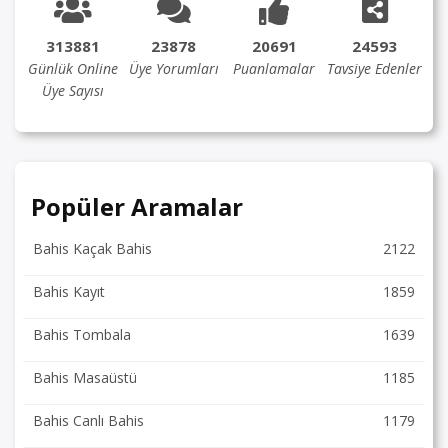
313881
23878
20691
24593
Günlük Online
Üye Yorumları
Puanlamalar
Tavsiye Edenler
Üye Sayısı
Popüler Aramalar
Bahis Kaçak Bahis
2122
Bahis Kayıt
1859
Bahis Tombala
1639
Bahis Masaüstü
1185
Bahis Canlı Bahis
1179