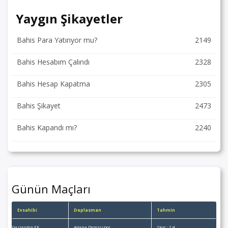
Yaygın Şikayetler
Bahis Para Yatırıyor mu?
2149
Bahis Hesabım Çalındı
2328
Bahis Hesap Kapatma
2305
Bahis Şikayet
2473
Bahis Kapandı mı?
2240
Günün Maçları
Evsahibi
Deplasman
Tahmin
Gaziantep FK
Adana Demirspor
Skor : 2:4